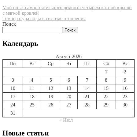
Навигация
Мой опыт самостоятельного ремонта четырехскатной крыши
с мягкой кровлей
по
Температура воды в системе отопления
записям
Поиск
Поиск
Календарь
Август 2026
Пн
Вт
Ср
Чт
Пт
Сб
Вс
1
2
3
4
5
6
7
8
9
10
11
12
13
14
15
16
17
18
19
20
21
22
23
24
25
26
27
28
29
30
31
« Июл
Новые статьи