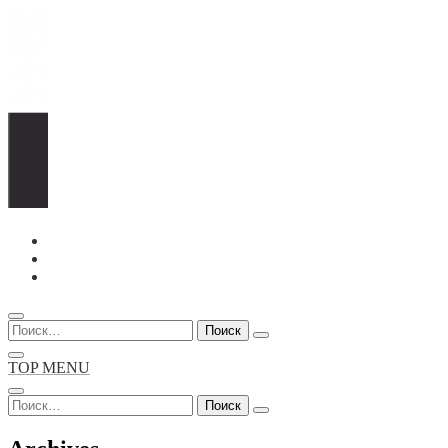
Перейти
к
содержимому
Найти:
TOP MENU
Найти: