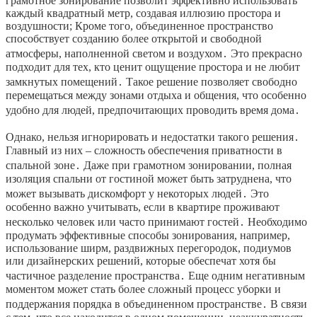
грамотное зонирование позволит эффективно использовать
каждый квадратный метр, создавая иллюзию простора и
воздушности; Кроме того, объединенное пространство
способствует созданию более открытой и свободной
атмосферы, наполненной светом и воздухом․ Это прекрасно
подходит для тех, кто ценит ощущение простора и не любит
замкнутых помещений․ Такое решение позволяет свободно
перемещаться между зонами отдыха и общения, что особенно
удобно для людей, предпочитающих проводить время дома․
Однако, нельзя игнорировать и недостатки такого решения․
Главный из них – сложность обеспечения приватности в
спальной зоне․ Даже при грамотном зонировании, полная
изоляция спальни от гостиной может быть затруднена, что
может вызывать дискомфорт у некоторых людей․ Это
особенно важно учитывать, если в квартире проживают
несколько человек или часто принимают гостей․ Необходимо
продумать эффективные способы зонирования, например,
использование ширм, раздвижных перегородок, подиумов
или дизайнерских решений, которые обеспечат хотя бы
частичное разделение пространства․ Еще одним негативным
моментом может стать более сложный процесс уборки и
поддержания порядка в объединенном пространстве․ В связи