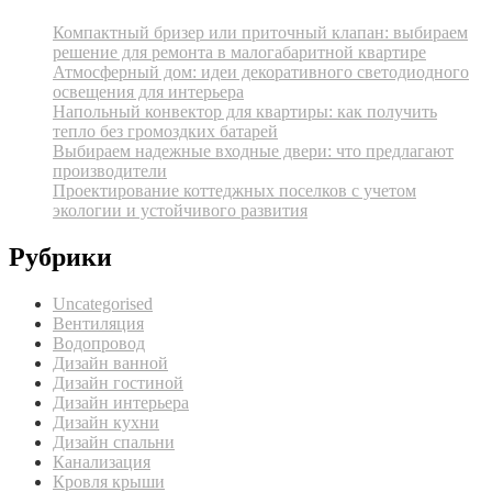
Компактный бризер или приточный клапан: выбираем
решение для ремонта в малогабаритной квартире
Атмосферный дом: идеи декоративного светодиодного
освещения для интерьера
Напольный конвектор для квартиры: как получить
тепло без громоздких батарей
Выбираем надежные входные двери: что предлагают
производители
Проектирование коттеджных поселков с учетом
экологии и устойчивого развития
Рубрики
Uncategorised
Вентиляция
Водопровод
Дизайн ванной
Дизайн гостиной
Дизайн интерьера
Дизайн кухни
Дизайн спальни
Канализация
Кровля крыши