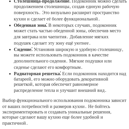
Столешница-продолжение⁚
Подоконник можно сделать
продолжением столешницы‚ создав единую рабочую
поверхность․ Это визуально расширит пространство
кухни и сделает её более функциональной․
Обеденная зона⁚
В некоторых случаях‚ подоконник
может стать частью обеденной зоны‚ обеспечив место
для завтрака или чаепития․ Добавление мягких
подушек сделает эту зону ещё уютнее․
Сидение⁚
Установив широкую и удобную столешницу‚
вы можете использовать подоконник в качестве
дополнительного сидения․ Мягкие подушки или
сиденье сделают его комфортным․
Радиаторная решетка⁚
Если подоконник находится над
батареей‚ его можно оборудовать декоративной
решеткой‚ которая обеспечит равномерное
распределение тепла и улучшит внешний вид․
Выбор функционального использования подоконника зависит
от ваших потребностей и размеров кухни․ Не бойтесь
экспериментировать и создавать уникальные решения‚
которые сделают вашу кухню еще более удобной и
практичной․