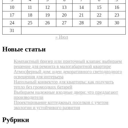
10
11
12
13
14
15
16
17
18
19
20
21
22
23
24
25
26
27
28
29
30
31
« Июл
Новые статьи
Компактный бризер или приточный клапан: выбираем
решение для ремонта в малогабаритной квартире
Атмосферный дом: идеи декоративного светодиодного
освещения для интерьера
Напольный конвектор для квартиры: как получить
тепло без громоздких батарей
Выбираем надежные входные двери: что предлагают
производители
Проектирование коттеджных поселков с учетом
экологии и устойчивого развития
Рубрики