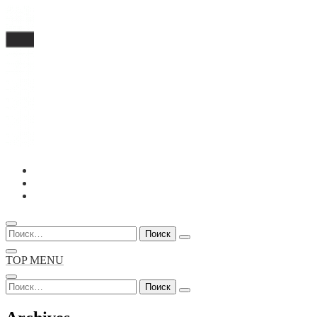
Перейти
к
содержимому
Найти:
TOP MENU
Найти: