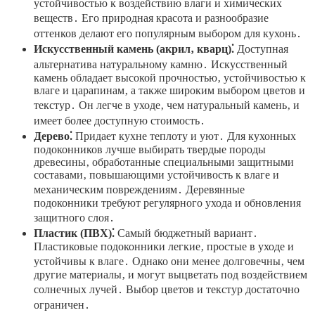
устойчивостью к воздействию влаги и химических
веществ․ Его природная красота и разнообразие
оттенков делают его популярным выбором для кухонь․
Искусственный камень (акрил‚ кварц)⁚
Доступная
альтернатива натуральному камню․ Искусственный
камень обладает высокой прочностью‚ устойчивостью к
влаге и царапинам‚ а также широким выбором цветов и
текстур․ Он легче в уходе‚ чем натуральный камень‚ и
имеет более доступную стоимость․
Дерево⁚
Придает кухне теплоту и уют․ Для кухонных
подоконников лучше выбирать твердые породы
древесины‚ обработанные специальными защитными
составами‚ повышающими устойчивость к влаге и
механическим повреждениям․ Деревянные
подоконники требуют регулярного ухода и обновления
защитного слоя․
Пластик (ПВХ)⁚
Самый бюджетный вариант․
Пластиковые подоконники легкие‚ простые в уходе и
устойчивы к влаге․ Однако они менее долговечны‚ чем
другие материалы‚ и могут выцветать под воздействием
солнечных лучей․ Выбор цветов и текстур достаточно
ограничен․