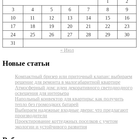
1
2
3
4
5
6
7
8
9
10
11
12
13
14
15
16
17
18
19
20
21
22
23
24
25
26
27
28
29
30
31
« Июл
Новые статьи
Компактный бризер или приточный клапан: выбираем
решение для ремонта в малогабаритной квартире
Атмосферный дом: идеи декоративного светодиодного
освещения для интерьера
Напольный конвектор для квартиры: как получить
тепло без громоздких батарей
Выбираем надежные входные двери: что предлагают
производители
Проектирование коттеджных поселков с учетом
экологии и устойчивого развития