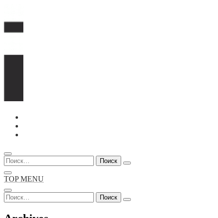
Перейти
к
содержимому
Найти:
TOP MENU
Найти: