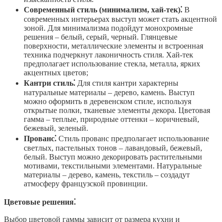
Современный стиль (минимализм, хай-тек)⁚
В
современных интерьерах выступ может стать акцентной
зоной. Для минимализма подойдут монохромные
решения – белый, серый, черный. Глянцевые
поверхности, металлические элементы и встроенная
техника подчеркнут лаконичность стиля. Хай-тек
предполагает использование стекла, металла, ярких
акцентных цветов;
Кантри стиль⁚
Для стиля кантри характерны
натуральные материалы – дерево, камень. Выступ
можно оформить в деревенском стиле, используя
открытые полки, тканевые элементы декора. Цветовая
гамма – теплые, природные оттенки – коричневый,
бежевый, зеленый.
Прованс⁚
Стиль прованс предполагает использование
светлых, пастельных тонов – лавандовый, бежевый,
белый. Выступ можно декорировать растительными
мотивами, текстильными элементами. Натуральные
материалы – дерево, камень, текстиль – создадут
атмосферу французской провинции.
Цветовые решения⁚
Выбор цветовой гаммы зависит от размера кухни и