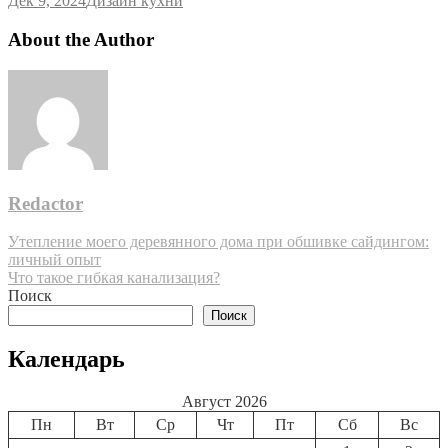
Дек 9, 2024
Дизайн кухни
About the Author
Redactor
Навигация
Утепление моего деревянного дома при обшивке сайдингом:
личный опыт
по
Что такое гибкая канализация?
записям
Поиск
Поиск
Календарь
Август 2026
Пн
Вт
Ср
Чт
Пт
Сб
Вс