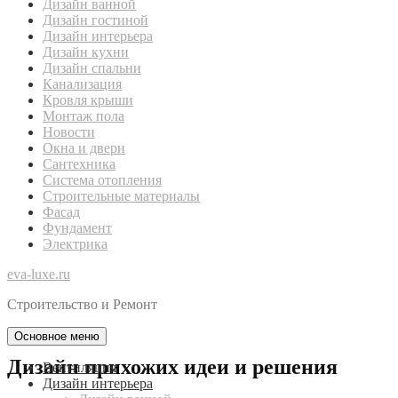
Дизайн ванной
Дизайн гостиной
Дизайн интерьера
Дизайн кухни
Дизайн спальни
Канализация
Кровля крыши
Монтаж пола
Новости
Окна и двери
Сантехника
Система отопления
Строительные материалы
Фасад
Фундамент
Электрика
eva-luxe.ru
Строительство и Ремонт
Основное меню
Дизайн прихожих идеи и решения
Вентиляция
Дизайн интерьера