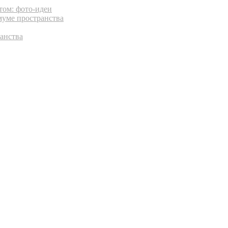
том: фото-идеи
муме пространства
анства