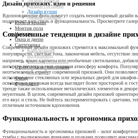
Дизайн ванной
Дизайн прихожих⁚ идеи и решения
Дизайн гостиной
Дизайн кухни
Вдохновляющие фото помогут создать неповторимый дизайн ва
Дизайн спальни
подчеркнет ваш стиль и функциональность. Просмотрите галер
Кровля крыши
Монтаж пола
Современные тенденции в дизайне при
Новости
Окна и двери
Сантехника
Современный дизайн прихожих стремится к максимальной функ
Канализация
популярности⁚ светлые тона, лаконичная мебель, отсутствие 
Водопровод
например, яркие картины или необычные светильники, добавля
Система отопления
интерьер теплоту и уют, создавая атмосферу комфорта. Попул
Строительные материалы
неотъемлемый атрибут современной прихожей. Они позволяют 
Электрика
использование стеклянных или зеркальных дверей для шкафов-к
Фасад
освещенная прихожая всегда выглядит более просторной и гос
Фундамент
тренде также использование металлических элементов в декор
неуютным. В целом, современный дизайн прихожей ориентиров
его вкус и стиль. Не бойтесь экспериментировать с цветами, 
отличным источником вдохновения.
Функциональность и эргономика прих
Функциональность и эргономика прихожей – залог комфортног
тумбы с выдвижными ящиками и полками позволяют максимальн