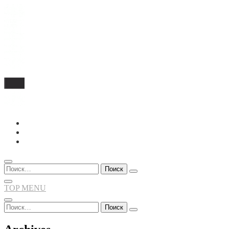
Перейти
к
содержимому
Найти:
TOP MENU
Найти: