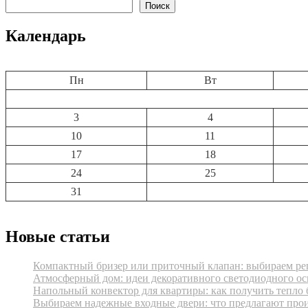
записям
Поиск
Календарь
Пн
Вт
3
4
10
11
17
18
24
25
31
Новые статьи
Компактный бризер или приточный клапан: выбираем реш
Атмосферный дом: идеи декоративного светодиодного ос
Напольный конвектор для квартиры: как получить тепло 
Выбираем надежные входные двери: что предлагают про