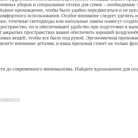
головных уборов и специальные отсеки для сумок – необходимы
одное прохождение, чтобы было удобно передвигаться и не цепл
комфортного использования. Особое внимание следует уделить
ики, точечные светодиоды или напольные лампы помогут создат
остранство, но и обеспечивают удобство при подготовке к выхо
 В закрытых пространствах важно обеспечить хороший воздухооб
мых вещей, чтобы все было под рукой. Эргономичная прихожая – 
Уделите внимание деталям, и ваша прихожая станет не только фу
ости до современного минимализма. Найдите вдохновение для со
нальности