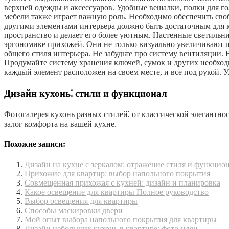
верхней одежды и аксессуаров. Удобные вешалки, полки для 
мебели также играет важную роль. Необходимо обеспечить своб
другими элементами интерьера должно быть достаточным для 
пространство и делает его более уютным. Настенные светильн
эргономике прихожей. Они не только визуально увеличивают пр
общего стиля интерьера. Не забудьте про систему вентиляции.
Продумайте систему хранения ключей, сумок и других необходи
каждый элемент расположен на своем месте, и все под рукой. 
Дизайн кухонь⁚ стили и функционал
Фотогалерея кухонь разных стилей⁚ от классической элегантн
залог комфорта на вашей кухне.
Похожие записи:
Дизайн на кухне с зеркалом: отражение стиля и функцио
Прихожие для квартир: выбор напольного покрытия
Совмещенная прихожая с кухней: дизайн и планировка
Какое освещение для квартиры Полное руководство
Выбор освещения для квартиры
Способы маскировки двери
Мой опыт выбора напольного покрытия для квартиры
Дизайн небольших кухонь в квартире: фото-идеи