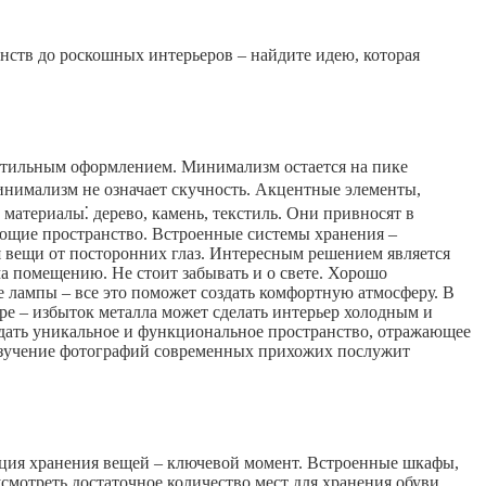
ств до роскошных интерьеров – найдите идею, которая
 стильным оформлением. Минимализм остается на пике
инимализм не означает скучность. Акцентные элементы,
атериалы⁚ дерево, камень, текстиль. Они привносят в
яющие пространство. Встроенные системы хранения –
 вещи от посторонних глаз. Интересным решением является
ма помещению. Не стоит забывать и о свете. Хорошо
 лампы – все это поможет создать комфортную атмосферу. В
ре – избыток металла может сделать интерьер холодным и
дать уникальное и функциональное пространство, отражающее
. Изучение фотографий современных прихожих послужит
ация хранения вещей – ключевой момент. Встроенные шкафы,
отреть достаточное количество мест для хранения обуви,