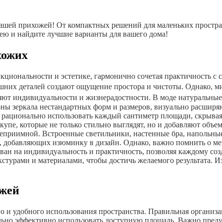
шей прихожей! От компактных решений для маленьких простран
ею и найдите лучшие варианты для вашего дома!
хожих
циональности и эстетике, гармонично сочетая практичность с
лишних деталей создают ощущение простора и чистоты. Однако, м
ют индивидуальности и жизнерадостности. В моде натуральные м
ярны зеркала нестандартных форм и размеров, визуально расшир
рационально использовать каждый сантиметр площади, скрывая
упе, которые не только стильно выглядят, но и добавляют объе
теприимной. Встроенные светильники, настенные бра, напольные
е, добавляющих изюминку в дизайн. Однако, важно помнить о ме
ан на индивидуальность и практичность, позволяя каждому соз
текстурами и материалами, чтобы достичь желаемого результата
ожей
о и удобного использования пространства. Правильная организ
о эффективно использовать доступную площадь. Важно предусм