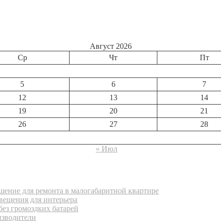
Август 2026
Ср
Чт
Пт
5
6
7
12
13
14
19
20
21
26
27
28
« Июл
ение для ремонта в малогабаритной квартире
вещения для интерьера
без громоздких батарей
изводители