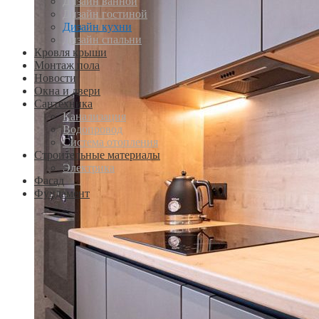
Дизайн ванной
Дизайн гостиной
Дизайн кухни
Дизайн спальни
Кровля крыши
Монтаж пола
Новости
Окна и двери
Сантехника
Канализация
Водопровод
Система отопления
Строительные материалы
Электрика
Фасад
Фундамент