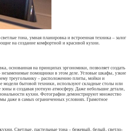
ветлые тона‚ умная планировка и встроенная техника – залог
ющие на создание комфортной и красивой кухни.
ка‚ основанная на принципах эргономики‚ позволяет создать
– незаменимые помощники в этом деле. Угловые шкафы‚ узкие
очему треугольнику – расположению плиты‚ мойки и
е модели бытовой техники‚ используют складные столы или
е зоны и создавая уютную атмосферу. Даже небольшие детали‚
иональности кухни. Фотографии демонстрируют множество
имы даже в самых ограниченных условиях. Грамотное
ухни. Светлые‚ пастельные тона – бежевый‚ белый‚ светло-