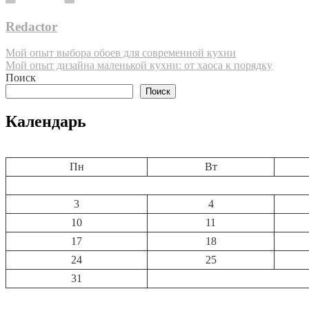
Redactor
Навигация
Мой опыт выбора обоев для современной кухни
Мой опыт дизайна маленькой кухни: от хаоса к порядку
по
Поиск
записям
Поиск
Календарь
Пн
Вт
3
4
10
11
17
18
24
25
31