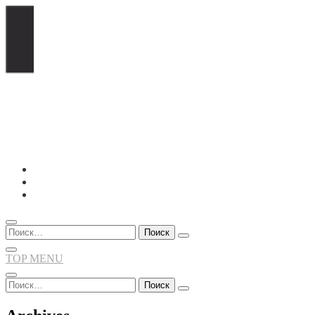
Перейти
к
содержимому
Найти:
TOP MENU
Найти: