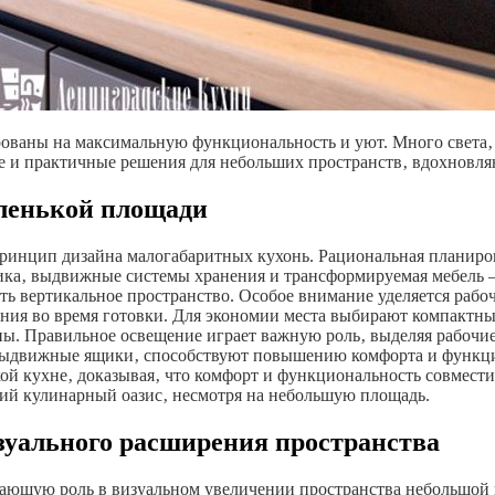
ваны на максимальную функциональность и уют. Много света‚ с
 и практичные решения для небольших пространств‚ вдохновля
ленькой площади
ринцип дизайна малогабаритных кухонь. Рациональная планиров
ика‚ выдвижные системы хранения и трансформируемая мебель 
ть вертикальное пространство. Особое внимание уделяется раб
ия во время готовки. Для экономии места выбирают компактны
жны. Правильное освещение играет важную роль‚ выделяя рабочи
 выдвижные ящики‚ способствуют повышению комфорта и функц
ой кухне‚ доказывая‚ что комфорт и функциональность совмест
щий кулинарный оазис‚ несмотря на небольшую площадь.
зуального расширения пространства
ающую роль в визуальном увеличении пространства небольшой к