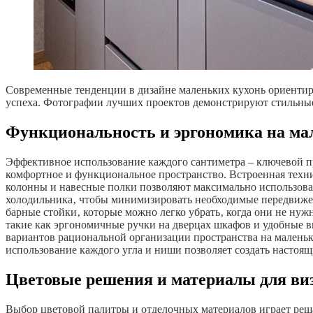
Современные тенденции в дизайне маленьких кухонь ориентиро
успеха. Фотографии лучших проектов демонстрируют стильные
Функциональность и эргономика на ма
Эффективное использование каждого сантиметра – ключевой п
комфортное и функциональное пространство. Встроенная техн
колонны и навесные полки позволяют максимально использова
холодильника‚ чтобы минимизировать необходимые передвижен
барные стойки‚ которые можно легко убрать‚ когда они не ну
такие как эргономичные ручки на дверцах шкафов и удобные
вариантов рациональной организации пространства на маленьк
использование каждого угла и ниши позволяет создать настоя
Цветовые решения и материалы для ви
Выбор цветовой палитры и отделочных материалов играет реш