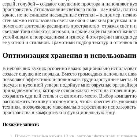
серый‚ голубой – создают ощущение простора и наполняют ку
пространство. Использование светлого пола – ламината‚ плит
яркие‚ но не слишком насыщенные оттенки – например‚ нежно-
стен можно использовать светлые обои с мелким рисунком или
помогают зрительно расширить пространство‚ отражая свет и п
светлые тона являются основой‚ а яркие акценты вносят живо
устойчивым к повреждениям и износу. Фотографии наглядно де
ее уютной и стильной. Грамотный подбор текстур и оттенков
Оптимизация хранения и использовани
В небольших кухнях особенно важно рационально использовать
создает ощущение порядка. Вместо громоздких напольных шк
позволяют эффективно использовать труднодоступные места. В
посуды и кухонной утвари подойдут многоярусные органайзеры
принадлежностей‚ которые освобождают место на столешнице.
сохранить единый стиль и сэкономить место. Выбор компактн
расположить технику эргономично‚ чтобы обеспечить удобный
техники‚ позволяющие максимально эффективно использовать
пространства в комфортную и функциональную зону.
Похожие записи:
Проект дизайна кухни 12 кв. метров: фото-идеи и планир