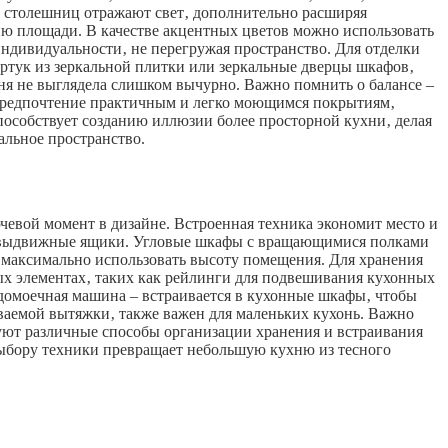
 столешниц отражают свет‚ дополнительно расширяя
нию площади. В качестве акцентных цветов можно использовать
ндивидуальности‚ не перегружая пространство. Для отделки
артук из зеркальной плитки или зеркальные дверцы шкафов‚
хня не выглядела слишком вычурно. Важно помнить о балансе –
ь предпочтение практичным и легко моющимся покрытиям‚
пособствует созданию иллюзии более просторной кухни‚ делая
альное пространство.
евой момент в дизайне. Встроенная техника экономит место и
 и выдвижные ящики. Угловые шкафы с вращающимися полками
 максимально использовать высоту помещения. Для хранения
ых элементах‚ таких как рейлинги для подвешивания кухонных
домоечная машина – встраивается в кухонные шкафы‚ чтобы
ваемой вытяжки‚ также важен для маленьких кухонь. Важно
уют различные способы организации хранения и встраивания
ыбору техники превращает небольшую кухню из тесного