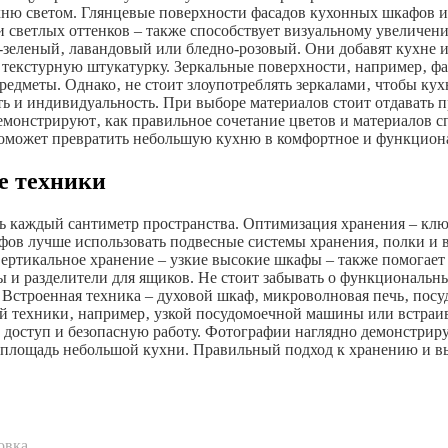
хню светом. Глянцевые поверхности фасадов кухонных шкафов и
ки светлых оттенков – также способствует визуальному увеличе
зеленый‚ лавандовый или бледно-розовый. Они добавят кухне и
 текстурную штукатурку. Зеркальные поверхности‚ например‚ ф
редметы. Однако‚ не стоит злоупотреблять зеркалами‚ чтобы ку
сть и индивидуальность. При выборе материалов стоит отдават
монстрируют‚ как правильное сочетание цветов и материалов с
 поможет превратить небольшую кухню в комфортное и функцион
е техники
 каждый сантиметр пространства. Оптимизация хранения – ключ
афов лучше использовать подвесные системы хранения‚ полки
ертикальное хранение – узкие высокие шкафы – также помогает
 и разделители для ящиков. Не стоит забывать о функциональн
 Встроенная техника – духовой шкаф‚ микроволновая печь‚ посу
ой техники‚ например‚ узкой посудомоечной машины или встраи
 доступ и безопасную работу. Фотографии наглядно демонстрир
 площадь небольшой кухни. Правильный подход к хранению и в
овка