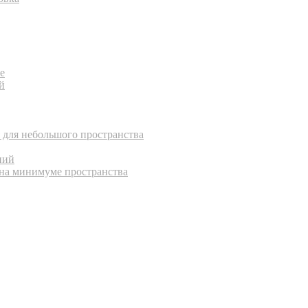
е
й
 для небольшого пространства
ний
на минимуме пространства