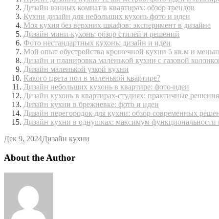
Дизайн ванных комнат в квартирах: обзор трендов
Кухни дизайн для небольших кухонь фото и идеи
Моя кухня без верхних шкафов: эксперимент в дизайне
Дизайн мини-кухонь: обзор стилей и решений
Фото нестандартных кухонь: дизайн и идеи
Мой опыт обустройства крошечной кухни 5 кв.м и меньш
Дизайн и планировка маленькой кухни с газовой колонко
Дизайн маленькой узкой кухни
Какого цвета пол в маленькой квартире?
Дизайн небольших кухонь в квартире: фото-идеи
Дизайн кухонь в квартирах-студиях: практичные решения
Дизайн кухни в брежневке: фото и идеи
Дизайн перегородок для кухни: обзор современных реше
Дизайн кухни в однушках: максимум функциональности 
Дек 9, 2024
Дизайн кухни
About the Author