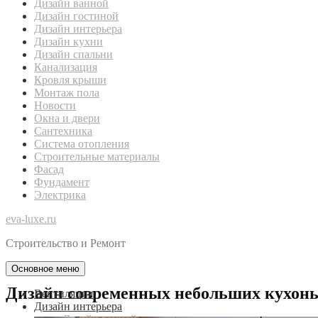
Дизайн ванной
Дизайн гостиной
Дизайн интерьера
Дизайн кухни
Дизайн спальни
Канализация
Кровля крыши
Монтаж пола
Новости
Окна и двери
Сантехника
Система отопления
Строительные материалы
Фасад
Фундамент
Электрика
eva-luxe.ru
Строительство и Ремонт
Основное меню
Дизайн современных небольших кухонь:
Вентиляция
Дизайн интерьера