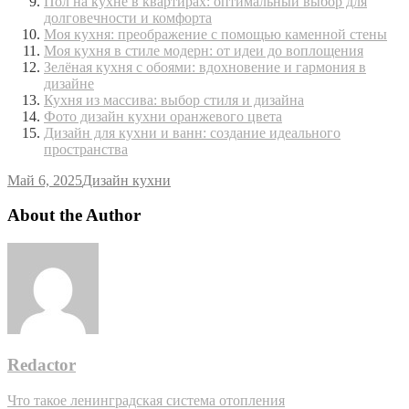
Пол на кухне в квартирах: оптимальный выбор для
долговечности и комфорта
Моя кухня: преображение с помощью каменной стены
Моя кухня в стиле модерн: от идеи до воплощения
Зелёная кухня с обоями: вдохновение и гармония в
дизайне
Кухня из массива: выбор стиля и дизайна
Фото дизайн кухни оранжевого цвета
Дизайн для кухни и ванн: создание идеального
пространства
Май 6, 2025
Дизайн кухни
About the Author
Redactor
Навигация
Что такое ленинградская система отопления