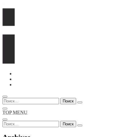
Перейти
к
содержимому
Найти:
TOP MENU
Найти: