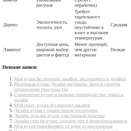
рисунок
обработки)
Требует
тщательного
Экологичность,
ухода,
Дерево
Средняя
теплота, уют
неустойчиво к
влаге и высоким
температурам
Доступная цена,
Менее прочный,
Ламинат
широкий выбор
чем другие
Низкая
цветов и фактур
материалы
Похожие записи:
Моя кухня без верхних шкафов: эксперимент в дизайне
Маленькая кухня: Дизайн интерьера, фото и секреты
организации пространства
Совмещение кухни и балкона: преимущества, этапы и
дизайн
Мой опыт: кухня без верхних шкафов
Дизайн кухни с одним окном посередине
Дизайн отделки кухни пластиковой панелью
Дизайн стен на кухне: создаем уют и функциональность
Моя кухня-трансформер: от идеи до воплощения