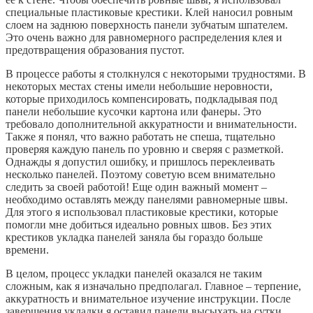
специальные пластиковые крестики. Клей наносил ровным
слоем на заднюю поверхность панели зубчатым шпателем.
Это очень важно для равномерного распределения клея и
предотвращения образования пустот.
В процессе работы я столкнулся с некоторыми трудностями. В
некоторых местах стены имели небольшие неровности,
которые приходилось компенсировать, подкладывая под
панели небольшие кусочки картона или фанеры. Это
требовало дополнительной аккуратности и внимательности.
Также я понял, что важно работать не спеша, тщательно
проверяя каждую панель по уровню и сверяя с разметкой.
Однажды я допустил ошибку, и пришлось переклеивать
несколько панелей. Поэтому советую всем внимательно
следить за своей работой! Еще один важный момент –
необходимо оставлять между панелями равномерные швы.
Для этого я использовал пластиковые крестики, которые
помогли мне добиться идеально ровных швов. Без этих
крестиков укладка панелей заняла бы гораздо больше
времени.
В целом, процесс укладки панелей оказался не таким
сложным, как я изначально предполагал. Главное – терпение,
аккуратность и внимательное изучение инструкции. После
завершения укладки я оставил панели высыхать на сутки,