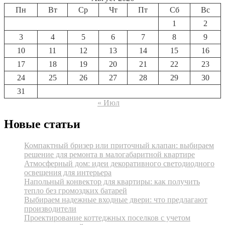
Пн
Вт
Ср
Чт
Пт
Сб
Вс
1
2
3
4
5
6
7
8
9
10
11
12
13
14
15
16
17
18
19
20
21
22
23
24
25
26
27
28
29
30
31
« Июл
Новые статьи
Компактный бризер или приточный клапан: выбираем
решение для ремонта в малогабаритной квартире
Атмосферный дом: идеи декоративного светодиодного
освещения для интерьера
Напольный конвектор для квартиры: как получить
тепло без громоздких батарей
Выбираем надежные входные двери: что предлагают
производители
Проектирование коттеджных поселков с учетом