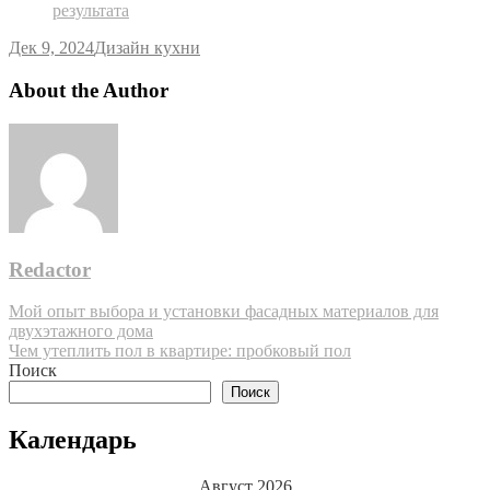
результата
Дек 9, 2024
Дизайн кухни
About the Author
Redactor
Навигация
Мой опыт выбора и установки фасадных материалов для
двухэтажного дома
по
Чем утеплить пол в квартире: пробковый пол
записям
Поиск
Поиск
Календарь
Август 2026