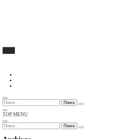
Перейти
к
содержимому
Найти:
TOP MENU
Найти: