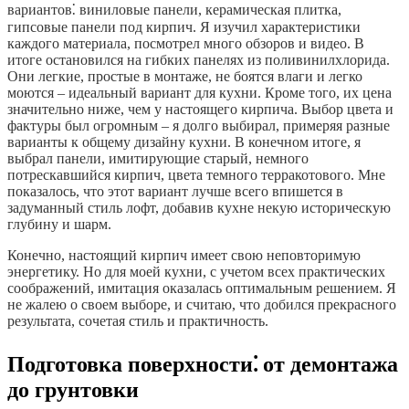
вариантов⁚ виниловые панели, керамическая плитка,
гипсовые панели под кирпич. Я изучил характеристики
каждого материала, посмотрел много обзоров и видео. В
итоге остановился на гибких панелях из поливинилхлорида.
Они легкие, простые в монтаже, не боятся влаги и легко
моются – идеальный вариант для кухни. Кроме того, их цена
значительно ниже, чем у настоящего кирпича. Выбор цвета и
фактуры был огромным – я долго выбирал, примеряя разные
варианты к общему дизайну кухни. В конечном итоге, я
выбрал панели, имитирующие старый, немного
потрескавшийся кирпич, цвета темного терракотового. Мне
показалось, что этот вариант лучше всего впишется в
задуманный стиль лофт, добавив кухне некую историческую
глубину и шарм.
Конечно, настоящий кирпич имеет свою неповторимую
энергетику. Но для моей кухни, с учетом всех практических
соображений, имитация оказалась оптимальным решением. Я
не жалею о своем выборе, и считаю, что добился прекрасного
результата, сочетая стиль и практичность.
Подготовка поверхности⁚ от демонтажа
до грунтовки