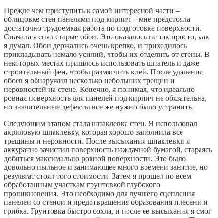
Прежде чем приступить к самой интересной части –
облицовке стен панелями под кирпич – мне предстояла
достаточно трудоемкая работа по подготовке поверхности.
Сначала я снял старые обои. Это оказалось не так просто, как
я думал. Обои держались очень крепко, и приходилось
прикладывать немало усилий, чтобы их отделить от стены. В
некоторых местах пришлось использовать шпатель и даже
строительный фен, чтобы размягчить клей. После удаления
обоев я обнаружил несколько небольших трещин и
неровностей на стене. Конечно, я понимал, что идеально
ровная поверхность для панелей под кирпич не обязательна,
но значительные дефекты все же нужно было устранить.
Следующим этапом стала шпаклевка стен. Я использовал
акриловую шпаклевку, которая хорошо заполнила все
трещины и неровности. После высыхания шпаклевки я
аккуратно зачистил поверхность наждачной бумагой, стараясь
добиться максимально ровной поверхности. Это было
довольно пыльное и занимающее много времени занятие, но
результат стоял того стоимости. Затем я прошел по всем
обработанным участкам грунтовкой глубокого
проникновения. Это необходимо для лучшего сцепления
панелей со стеной и предотвращения образования плесени и
грибка. Грунтовка быстро сохла, и после ее высыхания я смог