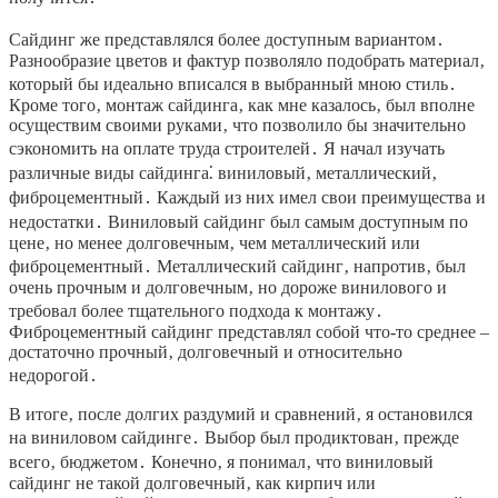
Сайдинг же представлялся более доступным вариантом․
Разнообразие цветов и фактур позволяло подобрать материал‚
который бы идеально вписался в выбранный мною стиль․
Кроме того‚ монтаж сайдинга‚ как мне казалось‚ был вполне
осуществим своими руками‚ что позволило бы значительно
сэкономить на оплате труда строителей․ Я начал изучать
различные виды сайдинга⁚ виниловый‚ металлический‚
фиброцементный․ Каждый из них имел свои преимущества и
недостатки․ Виниловый сайдинг был самым доступным по
цене‚ но менее долговечным‚ чем металлический или
фиброцементный․ Металлический сайдинг‚ напротив‚ был
очень прочным и долговечным‚ но дороже винилового и
требовал более тщательного подхода к монтажу․
Фиброцементный сайдинг представлял собой что-то среднее –
достаточно прочный‚ долговечный и относительно
недорогой․
В итоге‚ после долгих раздумий и сравнений‚ я остановился
на виниловом сайдинге․ Выбор был продиктован‚ прежде
всего‚ бюджетом․ Конечно‚ я понимал‚ что виниловый
сайдинг не такой долговечный‚ как кирпич или