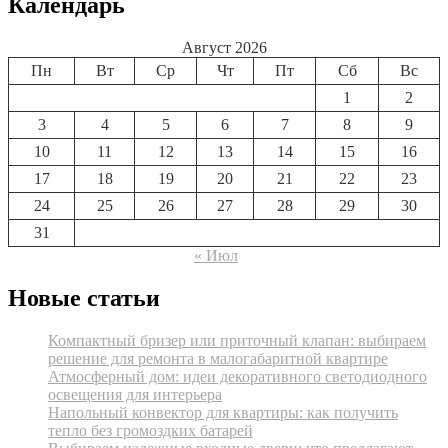
Календарь
Август 2026
Пн
Вт
Ср
Чт
Пт
Сб
Вс
1
2
3
4
5
6
7
8
9
10
11
12
13
14
15
16
17
18
19
20
21
22
23
24
25
26
27
28
29
30
31
« Июл
Новые статьи
Компактный бризер или приточный клапан: выбираем
решение для ремонта в малогабаритной квартире
Атмосферный дом: идеи декоративного светодиодного
освещения для интерьера
Напольный конвектор для квартиры: как получить
тепло без громоздких батарей