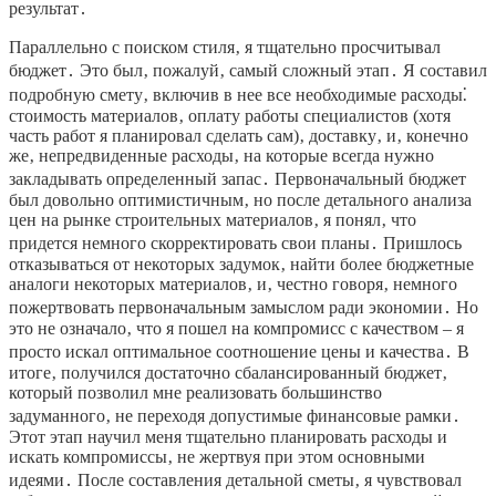
результат․
Параллельно с поиском стиля‚ я тщательно просчитывал
бюджет․ Это был‚ пожалуй‚ самый сложный этап․ Я составил
подробную смету‚ включив в нее все необходимые расходы⁚
стоимость материалов‚ оплату работы специалистов (хотя
часть работ я планировал сделать сам)‚ доставку‚ и‚ конечно
же‚ непредвиденные расходы‚ на которые всегда нужно
закладывать определенный запас․ Первоначальный бюджет
был довольно оптимистичным‚ но после детального анализа
цен на рынке строительных материалов‚ я понял‚ что
придется немного скорректировать свои планы․ Пришлось
отказываться от некоторых задумок‚ найти более бюджетные
аналоги некоторых материалов‚ и‚ честно говоря‚ немного
пожертвовать первоначальным замыслом ради экономии․ Но
это не означало‚ что я пошел на компромисс с качеством – я
просто искал оптимальное соотношение цены и качества․ В
итоге‚ получился достаточно сбалансированный бюджет‚
который позволил мне реализовать большинство
задуманного‚ не переходя допустимые финансовые рамки․
Этот этап научил меня тщательно планировать расходы и
искать компромиссы‚ не жертвуя при этом основными
идеями․ После составления детальной сметы‚ я чувствовал