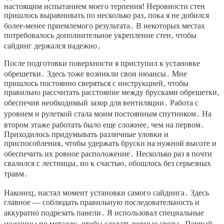
настоящим испытанием моего терпения! Неровности стен
пришлось выравнивать по несколько раз‚ пока я не добился
более-менее приемлемого результата․ В некоторых местах
потребовалось дополнительное укрепление стен‚ чтобы
сайдинг держался надежно․
После подготовки поверхности я приступил к установке
обрешетки․ Здесь тоже возникли свои нюансы․ Мне
пришлось постоянно сверяться с инструкцией‚ чтобы
правильно рассчитать расстояние между брусками обрешетки‚
обеспечив необходимый зазор для вентиляции․ Работа с
уровнем и рулеткой стала моим постоянным спутником․ На
втором этаже работать было еще сложнее‚ чем на первом․
Приходилось придумывать различные уловки и
приспособления‚ чтобы удержать бруски на нужной высоте и
обеспечить их ровное расположение․ Несколько раз я почти
свалился с лестницы‚ но к счастью‚ обошлось без серьезных
травм․
Наконец‚ настал момент установки самого сайдинга․ Здесь
главное — соблюдать правильную последовательность и
аккуратно подрезать панели․ Я использовал специальные
ножницы по металлу‚ чтобы сделать ровные срезы․ Первый