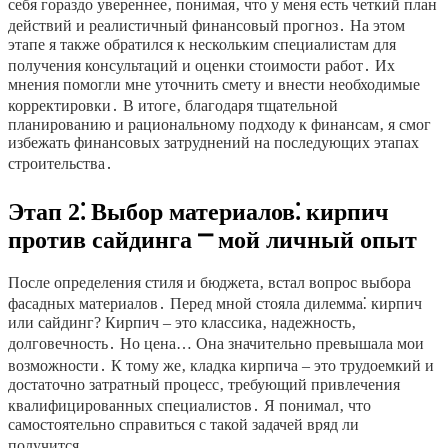
себя гораздо увереннее‚ понимая‚ что у меня есть четкий план
действий и реалистичный финансовый прогноз․ На этом
этапе я также обратился к нескольким специалистам для
получения консультаций и оценки стоимости работ․ Их
мнения помогли мне уточнить смету и внести необходимые
корректировки․ В итоге‚ благодаря тщательной
планированию и рациональному подходу к финансам‚ я смог
избежать финансовых затруднений на последующих этапах
строительства․
Этап 2⁚ Выбор материалов⁚ кирпич
против сайдинга ⎻ мой личный опыт
После определения стиля и бюджета‚ встал вопрос выбора
фасадных материалов․ Перед мной стояла дилемма⁚ кирпич
или сайдинг? Кирпич – это классика‚ надежность‚
долговечность․ Но цена… Она значительно превышала мои
возможности․ К тому же‚ кладка кирпича – это трудоемкий и
достаточно затратный процесс‚ требующий привлечения
квалифицированных специалистов․ Я понимал‚ что
самостоятельно справиться с такой задачей вряд ли
получится․