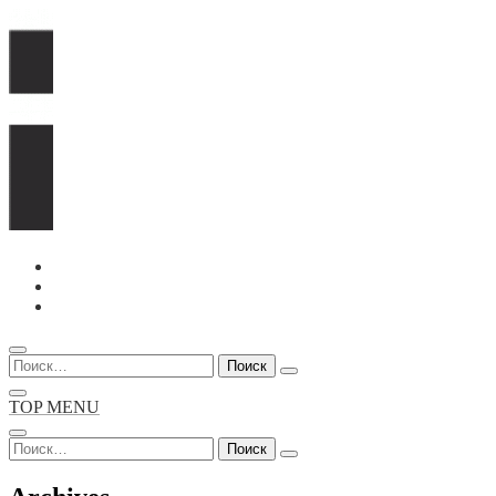
Перейти
к
содержимому
Найти:
TOP MENU
Найти: