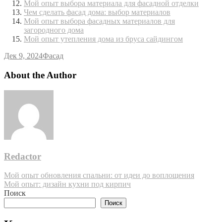
Мой опыт выбора материала для фасадной отделки
Чем сделать фасад дома: выбор материалов
Мой опыт выбора фасадных материалов для
загородного дома
Мой опыт утепления дома из бруса сайдингом
Дек 9, 2024
Фасад
About the Author
Redactor
Навигация
Мой опыт обновления спальни: от идеи до воплощения
Мой опыт: дизайн кухни под кирпич
по
Поиск
записям
Поиск