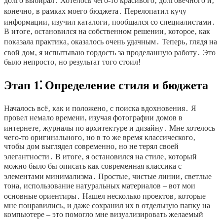
долго выбирал․ Хотелось чего-то красивого‚ долговечного и‚
конечно‚ в рамках моего бюджета․ Перелопатил кучу
информации‚ изучил каталоги‚ пообщался со специалистами․
В итоге‚ остановился на собственном решении‚ которое‚ как
показала практика‚ оказалось очень удачным․ Теперь‚ глядя на
свой дом‚ я испытываю гордость за проделанную работу․ Это
было непросто‚ но результат того стоил!
Этап 1⁚ Определение стиля и бюджета
Началось всё‚ как и положено‚ с поиска вдохновения․ Я
провел немало времени‚ изучая фотографии домов в
интернете‚ журналы по архитектуре и дизайну․ Мне хотелось
чего-то оригинального‚ но в то же время классического‚
чтобы дом выглядел современно‚ но не терял своей
элегантности․ В итоге‚ я остановился на стиле‚ который
можно было бы описать как современная классика с
элементами минимализма․ Простые‚ чистые линии‚ светлые
тона‚ использование натуральных материалов – вот мои
основные ориентиры․ Нашел несколько проектов‚ которые
мне понравились‚ и даже сохранил их в отдельную папку на
компьютере – это помогло мне визуализировать желаемый