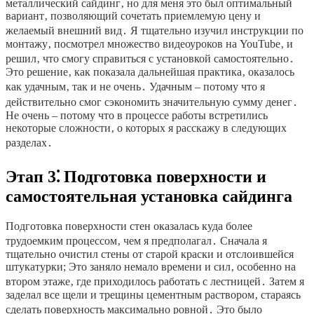
металлический сайдинг‚ но для меня это был оптимальный
вариант‚ позволяющий сочетать приемлемую цену и
желаемый внешний вид․ Я тщательно изучил инструкции по
монтажу‚ посмотрел множество видеоуроков на YouTube‚ и
решил‚ что смогу справиться с установкой самостоятельно․
Это решение‚ как показала дальнейшая практика‚ оказалось
как удачным‚ так и не очень․ Удачным – потому что я
действительно смог сэкономить значительную сумму денег․
Не очень – потому что в процессе работы встретились
некоторые сложности‚ о которых я расскажу в следующих
разделах․
Этап 3⁚ Подготовка поверхности и
самостоятельная установка сайдинга
Подготовка поверхности стен оказалась куда более
трудоемким процессом‚ чем я предполагал․ Сначала я
тщательно очистил стены от старой краски и отслоившейся
штукатурки; Это заняло немало времени и сил‚ особенно на
втором этаже‚ где приходилось работать с лестницей․ Затем я
заделал все щели и трещины цементным раствором‚ стараясь
сделать поверхность максимально ровной․ Это было