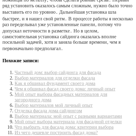
ряд установить оказалось самым сложным‚ нужно было точно
выставить его по уровню․ Дальнейшая установка шла
быстрее‚ и я нашел свой ритм․ В процессе работы я несколько
раз переделывал уже установленные панели‚ потому что
допускал неточности в разметке․ Но в целом‚
самостоятельная установка сайдинга оказалась вполне
посильной задачей‚ хотя и заняла больше времени‚ чем я
первоначально предполагал․
Похожие записи:
Частный дом: выбор сайдинга для фасада
Выбор материалов для отделки фасада
Как я обшивал фундамент своего дома
Чем я обшивал фасад своего дома: личный опыт
Мой опыт выбора фасадных материалов для
загородного дома
Выбор материалов мой личный опыт
Отделка фасада дома сайдингом
Выбор материала: мой опыт с разными вариантами
Мой опыт выбора материала для фасадной отделки
Что выбрать для фасада дома: критерии выбора
Из чего дешевле построить фасад дома?