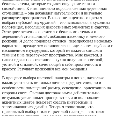
бежевые стены‚ которые создают ощущение тепла и
спокойствия. К ним идеально подошла светлая деревянная
столешница – она добавляет натуральности и визуально
расширяет пространство. В качестве акцентного цвета я
выбрал глубокий изумрудный – его использовал в кухонных
полотенцах‚ небольших декоративных элементах и фартуке.
Этот цвет отлично сочетается с бежевыми стенами и
деревянной столешницей‚ добавляя изюминку и немного
роскоши. Я долго подбирал оттенок‚ перепробовал несколько
вариантов‚ прежде чем остановился на идеальном‚ глубоком и
насыщенном изумрудном‚ который не кажется слишком
тёмным и не перегружает пространство. Мне кажется‚ я
нашел идеальное сочетание – кухня получилась светлой‚
уютной и стильной‚ сочетающей в себе практичность и
красоту. Результат превзошёл все мои ожидания!
В процессе выбора цветовой палитры я понял‚ насколько
важно учитывать не только личные предпочтения‚ но и
особенности помещения⁚ размер‚ освещение‚ ориентацию на
стороны света. Светлая цветовая гамма действительно
визуально увеличивает пространство‚ а использование
акцентных цветов помогает создать интересный и
запоминающийся дизайн. Теперь я точно знаю‚ что
правильный выбор стиля и цветовой палитры – это залог