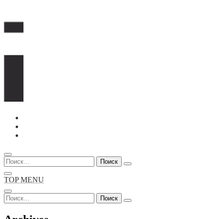
Перейти
к
содержимому
Найти:
TOP MENU
Найти: