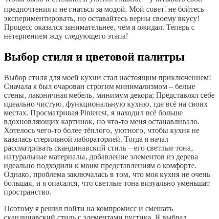
предпочтения и не гнаться за модой. Мой совет⁚ не бойтесь
экспериментировать‚ но оставайтесь верны своему вкусу!
Процесс оказался занимательнее‚ чем я ожидал. Теперь с
нетерпением жду следующего этапа!
Выбор стиля и цветовой палитры
Выбор стиля для моей кухни стал настоящим приключением!
Сначала я был очарован строгим минимализмом – белые
стены‚ лаконичная мебель‚ минимум декора; Представлял себе
идеально чистую‚ функциональную кухню‚ где всё на своих
местах. Просматривая Pinterest‚ я находил всё больше
вдохновляющих картинок‚ но что-то меня останавливало.
Хотелось чего-то более тёплого‚ уютного‚ чтобы кухня не
казалась стерильной лабораторией. Тогда я начал
рассматривать скандинавский стиль – его светлые тона‚
натуральные материалы‚ добавление элементов из дерева
идеально подходили к моим представлениям о комфорте.
Однако‚ проблема заключалась в том‚ что моя кухня не очень
большая‚ и я опасался‚ что светлые тона визуально уменьшат
пространство.
Поэтому я решил пойти на компромисс и смешать
скандинавский стиль с элементами рустика. Я выбрал