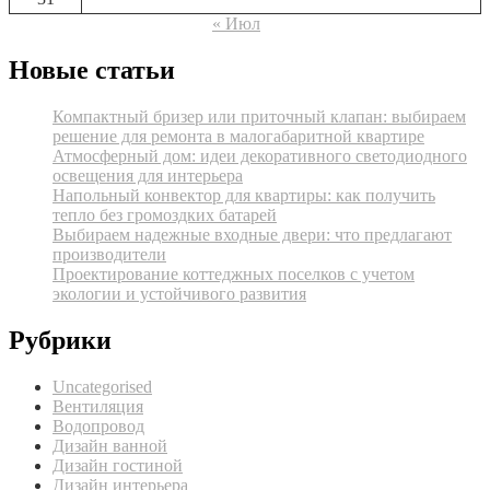
« Июл
Новые статьи
Компактный бризер или приточный клапан: выбираем
решение для ремонта в малогабаритной квартире
Атмосферный дом: идеи декоративного светодиодного
освещения для интерьера
Напольный конвектор для квартиры: как получить
тепло без громоздких батарей
Выбираем надежные входные двери: что предлагают
производители
Проектирование коттеджных поселков с учетом
экологии и устойчивого развития
Рубрики
Uncategorised
Вентиляция
Водопровод
Дизайн ванной
Дизайн гостиной
Дизайн интерьера