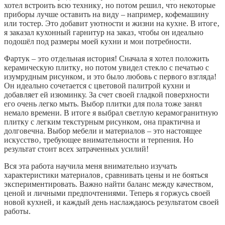
хотел встроить всю технику‚ но потом решил‚ что некоторые
приборы лучше оставить на виду – например‚ кофемашину
или тостер. Это добавит уютности и жизни на кухне. В итоге‚
я заказал кухонный гарнитур на заказ‚ чтобы он идеально
подошёл под размеры моей кухни и мои потребности.
Фартук – это отдельная история! Сначала я хотел положить
керамическую плитку‚ но потом увидел стекло с печатью с
изумрудным рисунком‚ и это было любовь с первого взгляда!
Он идеально сочетается с цветовой палитрой кухни и
добавляет ей изюминку. За счет своей гладкой поверхности
его очень легко мыть. Выбор плитки для пола тоже занял
немало времени. В итоге я выбрал светлую керамогранитную
плитку с легким текстурным рисунком‚ она практична и
долговечна. Выбор мебели и материалов – это настоящее
искусство‚ требующее внимательности и терпения. Но
результат стоит всех затраченных усилий!
Вся эта работа научила меня внимательно изучать
характеристики материалов‚ сравнивать цены и не бояться
экспериментировать. Важно найти баланс между качеством‚
ценой и личными предпочтениями. Теперь я горжусь своей
новой кухней‚ и каждый день наслаждаюсь результатом своей
работы.