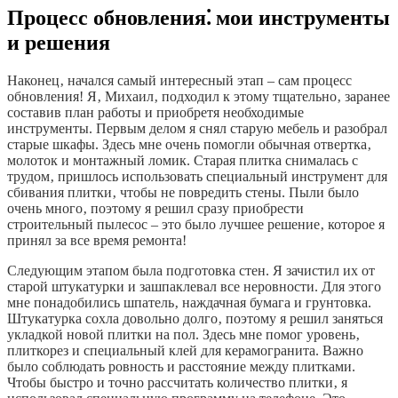
Процесс обновления⁚ мои инструменты
и решения
Наконец‚ начался самый интересный этап – сам процесс
обновления! Я‚ Михаил‚ подходил к этому тщательно‚ заранее
составив план работы и приобретя необходимые
инструменты. Первым делом я снял старую мебель и разобрал
старые шкафы. Здесь мне очень помогли обычная отвертка‚
молоток и монтажный ломик. Старая плитка снималась с
трудом‚ пришлось использовать специальный инструмент для
сбивания плитки‚ чтобы не повредить стены. Пыли было
очень много‚ поэтому я решил сразу приобрести
строительный пылесос – это было лучшее решение‚ которое я
принял за все время ремонта!
Следующим этапом была подготовка стен. Я зачистил их от
старой штукатурки и зашпаклевал все неровности. Для этого
мне понадобились шпатель‚ наждачная бумага и грунтовка.
Штукатурка сохла довольно долго‚ поэтому я решил заняться
укладкой новой плитки на пол. Здесь мне помог уровень‚
плиткорез и специальный клей для керамогранита. Важно
было соблюдать ровность и расстояние между плитками.
Чтобы быстро и точно рассчитать количество плитки‚ я