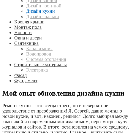
Дизайн ванной
Дизайн гостиной
Дизайн кухни
Дизайн спальни
Кровля крыши
Монтаж пола
Новости
Окна и двери
Сантехника
Канализация
Водопровод
Система отопления
Строительные материалы
Электрика
Фасад
Фундамент
Мой опыт обновления дизайна кухни
Ремонт кухни – это всегда стресс‚ но и невероятное
удовольствие от преображения! Я‚ Сергей‚ давно мечтал о
новой кухне‚ и вот‚ наконец‚ решился. Долго выбирал между
классикой и современным минимализмом‚ пересмотрел кучу
журналов и сайтов. В итоге‚ остановился на чем-то среднему‚
чтобы было и стильно‚ и уютно. Главное – учитывать свои