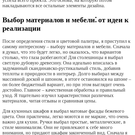
успеха всего проекта. Это основа‚ на которую потом
накладываются все остальные элементы дизайна.
Выбор материалов и мебели⁚ от идеи к
реализации
После определения стиля и цветовой палитры‚ я приступил к
самому интересному – выбору материалов и мебели. Сначала
я думал‚ что это будет легко‚ но оказалось‚ что вариантов
столько‚ что глаза разбегаются! Для столешницы я выбрал
светлую дубовую древесину. Она идеально вписалась в
задуманный скандинавско-рустикальный стиль‚ добавив
теплоты и природности в интерьер. Долго выбирал между
массивной доской и шпоном‚ в итоге остановился на шпоне –
он более бюджетный вариант‚ но при этом выглядит очень
достойно. Главное – качественная обработка и правильный
уход. Я тщательно изучил характеристики различных
материалов‚ читая отзывы и сравнивая цены.
Для кухонных шкафов я выбрал матовые фасады бежевого
цвета. Они практичны‚ легко моются и не маркие‚ что очень
важно для кухни. Ручки выбрал простые‚ металлические‚ в
стиле минимализм. Они не привлекают к себе много
внимания‚ но придают шкафам законченный вид. Сначала я