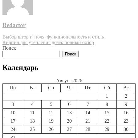
Redactor
Навигация
Выбор штор и тюля: функциональность и стиль
Кирпич для утепления дома: полный обзор
по
Поиск
записям
Поиск
Календарь
Август 2026
Пн
Вт
Ср
Чт
Пт
Сб
Вс
1
2
3
4
5
6
7
8
9
10
11
12
13
14
15
16
17
18
19
20
21
22
23
24
25
26
27
28
29
30
31