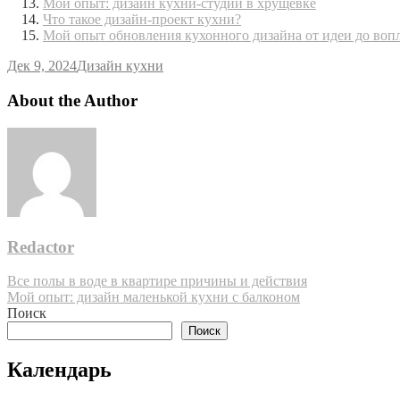
Мой опыт: дизайн кухни-студии в хрущевке
Что такое дизайн-проект кухни?
Мой опыт обновления кухонного дизайна от идеи до во
Дек 9, 2024
Дизайн кухни
About the Author
Redactor
Навигация
Все полы в воде в квартире причины и действия
Мой опыт: дизайн маленькой кухни с балконом
по
Поиск
записям
Поиск
Календарь