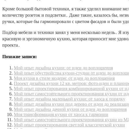
Кроме большой бытовой техники, я также уделил внимание ме
количеству розеток и подсветки․ Даже такие, казалось бы, не
ручки, которые бы гармонировали с цветом фасадов и были уд
Подбор мебели и техники занял у меня несколько недель․ Я из
красивую и эргономичную кухню, которая приносит мне удовол
проекта․
Похожие записи:
Мой опыт дизайна кухни: от идеи до воплощения
Мой опыт обустройства кухни-студии от идеи до воплощ
Моя кухня в стиле модерн: от идеи до воплощения
Проект дизайна кухни 12 кв. метров: фото-идеи и планир
Мой опыт проектирования комбинированной кухни от и
Мой опыт самостоятельного проектирования кухни от ид
Мой опыт дизайна маленькой кухни: от хаоса к порядку
Мой опыт дизайна кухни под дерево от идеи до реализац
Мой опыт дизайна дачной кухни от идеи до воплощения
Моя трансформация кухни от хаоса к гармонии
Мой опыт самостоятельного проектирования кухни из 
Мой опыт проектирования светлой классической кухни