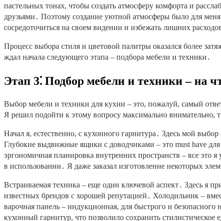
пастельных тонах, чтобы создать атмосферу комфорта и расслаб
друзьями․ Поэтому создание уютной атмосферы было для меня 
сосредоточиться на своем видении и избежать лишних расходо
Процесс выбора стиля и цветовой палитры оказался более зат
ждал начала следующего этапа – подбора мебели и техники․
Этап 3⁚ Подбор мебели и техники – на ч
Выбор мебели и техники для кухни – это, пожалуй, самый ответ
Я решил подойти к этому вопросу максимально внимательно, т
Начал я, естественно, с кухонного гарнитура․ Здесь мой выбо
Глубокие выдвижные ящики с доводчиками – это must have для
эргономичная планировка внутренних пространств – все это я 
в использовании․ Я даже заказал изготовление некоторых эле
Встраиваемая техника – еще один ключевой аспект․ Здесь я п
известных брендов с хорошей репутацией․ Холодильник – вмес
варочная панель – индукционная, для быстрого и безопасног
кухонный гарнитур, что позволило сохранить стилистическое 