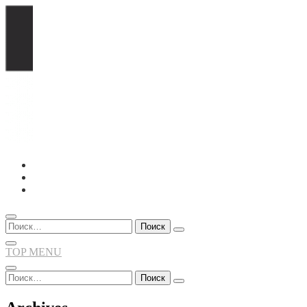
Перейти
к
содержимому
Найти:
TOP MENU
Найти: