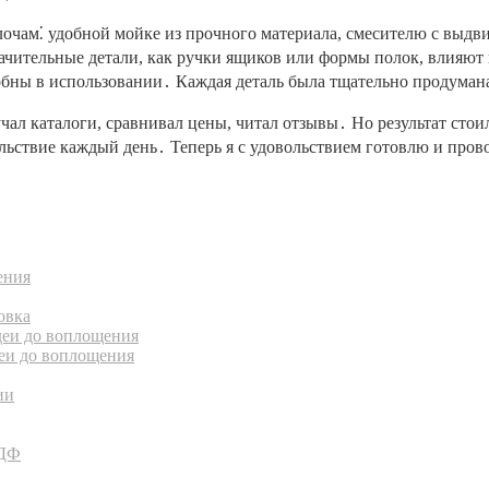
лочам⁚ удобной мойке из прочного материала, смесителю с выд
значительные детали, как ручки ящиков или формы полок, влияют
обны в использовании․ Каждая деталь была тщательно продуман
учал каталоги, сравнивал цены, читал отзывы․ Но результат ст
ьствие каждый день․ Теперь я с удовольствием готовлю и прово
ения
овка
деи до воплощения
еи до воплощения
ии
МДФ