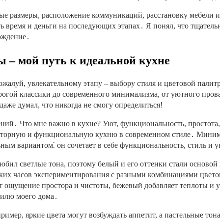
ые размеры, расположение коммуникаций, расстановку мебели и
 время и деньги на последующих этапах․ Я понял, что тщательн
ерждение․
ы – мой путь к идеальной кухне
пожалуй, увлекательному этапу – выбору стиля и цветовой палит
трогой классики до современного минимализма, от уютного прова
даже думал, что никогда не смогу определиться!
ений․ Что мне важно в кухне? Уют, функциональность, простота, 
росторную и функциональную кухню в современном стиле․ Миним
ым вариантом⁚ он сочетает в себе функциональность, стиль и 
любил светлые тона, поэтому белый и его оттенки стали осново
ьких часов экспериментирования с разными комбинациями цвето
т ощущение простора и чистоты, бежевый добавляет теплоты и у
тилю моего дома․
ример, яркие цвета могут возбуждать аппетит, а пастельные тон