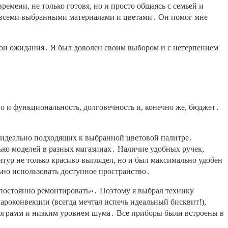
ремени, не только готовя, но и просто общаясь с семьей и
о всеми выбранными материалами и цветами․ Он помог мне
 мои ожидания․ Я был доволен своим выбором и с нетерпением
но и функциональность, долговечность и, конечно же, бюджет․
, идеально подходящих к выбранной цветовой палитре․
ько моделей в разных магазинах․ Наличие удобных ручек,
тур не только красиво выглядел, но и был максимально удобен
ьно использовать доступное пространство․
 постоянно ремонтировать»․ Поэтому я выбрал технику
роконвекции (всегда мечтал испечь идеальный бисквит!),
рограмм и низким уровнем шума․ Все приборы были встроены в