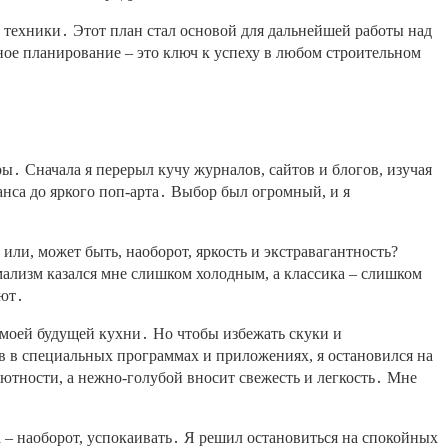
 техники․ Этот план стал основой для дальнейшей работы над
ое планирование – это ключ к успеху в любом строительном
ры․ Сначала я перерыл кучу журналов, сайтов и блогов, изучая
нса до яркого поп-арта․ Выбор был огромный, и я
или, может быть, наоборот, яркость и экстравагантность?
ализм казался мне слишком холодным, а классика – слишком
уют․
й моей будущей кухни․ Но чтобы избежать скуки и
в в специальных программах и приложениях, я остановился на
ютности, а нежно-голубой вносит свежесть и легкость․ Мне
а – наоборот, успокаивать․ Я решил остановиться на спокойных