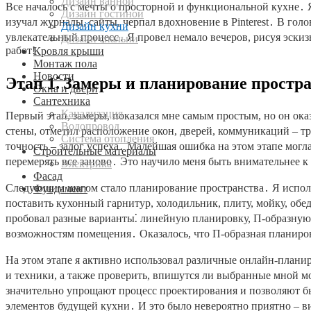
Дизайн ванной
Все началось с мечты о просторной и функциональной кухне․ Я
Дизайн гостиной
изучал журналы, сайты, черпал вдохновение в Pinterest․ В гол
Дизайн кухни
увлекательный процесс․ Я провел немало вечеров, рисуя эскиз
Дизайн спальни
работ!
Кровля крыши
Монтаж пола
Новости
Этап 1⁚ Замеры и планирование простр
Окна и двери
Сантехника
Канализация
Первый этап, замеры, показался мне самым простым, но он ока
Водопровод
стены, отметил расположение окон, дверей, коммуникаций – тр
Система отопления
точность – залог успеха․ Малейшая ошибка на этом этапе могл
Строительные материалы
перемерять все заново․ Это научило меня быть внимательнее к
Электрика
Фасад
Следующим шагом стало планирование пространства․ Я исполь
Фундамент
поставить кухонный гарнитур, холодильник, плиту, мойку, об
пробовал разные варианты⁚ линейную планировку, П-образную,
возможностям помещения․ Оказалось, что П-образная планиров
На этом этапе я активно использовал различные онлайн-плани
и техники, а также проверить, впишутся ли выбранные мной м
значительно упрощают процесс проектирования и позволяют б
элементов будущей кухни․ И это было невероятно приятно – в