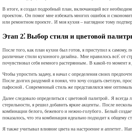
В итоге, я создал подробный план, включающий все необходим
проектом․ Он помог мне избежать многих ошибок и сэкономить
или ремонтном проекте․ И моя кухня – наглядное тому подтв
Этап 2⁚ Выбор стиля и цветовой палитр
После того, как план кухни был готов, я приступил к самому, 
различные стили кухонного дизайна․ Мне нравилось всё⁚ от с
почувствовал себя немного растерянным․ В какой-то момент я 
Чтобы упростить задачу, я начал с определения своих предпочт
После долгих раздумий я понял, что хочу создать светлую, п
пафосной․ Современный стиль же представлялся мне оптимальн
Далее следовало определиться с цветовой палитрой․ Я всегда 
стерильности, я решил добавить яркие акценты․ После нескол
комбинации белого, бежевого и нежно-голубого․ Белый создае
показалось, что эта комбинация идеально подходит к общему с
Я также учитывал влияние цвета на настроение и аппетит․ Нап