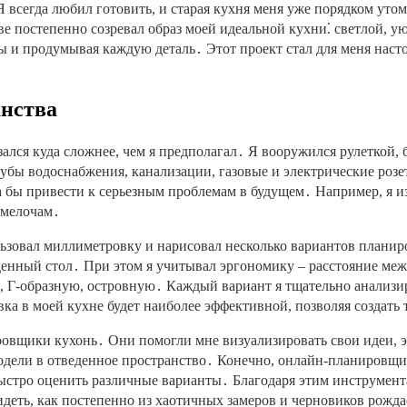
 всегда любил готовить, и старая кухня меня уже порядком утоми
ове постепенно созревал образ моей идеальной кухни⁚ светлой, 
ы и продумывая каждую деталь․ Этот проект стал для меня наст
анства
зался куда сложнее, чем я предполагал․ Я вооружился рулеткой,
убы водоснабжения, канализации, газовые и электрические розет
а бы привести к серьезным проблемам в будущем․ Например, я и
 мелочам․
зовал миллиметровку и нарисовал несколько вариантов планир
еденный стол․ При этом я учитывал эргономику – расстояние ме
 Г-образную, островную․ Каждый вариант я тщательно анализиро
ка в моей кухне будет наиболее эффективной, позволяя создать
ровщики кухонь․ Они помогли мне визуализировать свои идеи, 
одели в отведенное пространство․ Конечно, онлайн-планировщи
ыстро оценить различные варианты․ Благодаря этим инструмент
идеть, как постепенно из хаотичных замеров и черновиков рожд