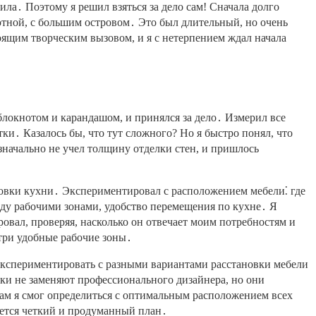
ла․ Поэтому я решил взяться за дело сам! Сначала долго
уютной, с большим островом․ Это был длительный, но очень
оящим творческим вызовом, и я с нетерпением ждал начала
 блокнотом и карандашом, и принялся за дело․ Измерил все
ки․ Казалось бы, что тут сложного? Но я быстро понял, что
значально не учел толщину отделки стен, и пришлось
овки кухни․ Экспериментировал с расположением мебели⁚ где
жду рабочими зонами, удобство перемещения по кухне․ Я
вал, проверяя, насколько он отвечает моим потребностям и
 три удобные рабочие зоны․
экспериментировать с разными вариантами расстановки мебели
ки не заменяют профессионального дизайнера, но они
ам я смог определиться с оптимальным расположением всех
ается четкий и продуманный план․