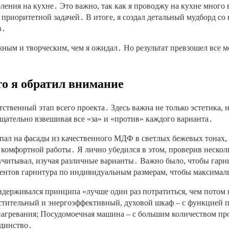
ления на кухне․ Это важно, так как я проводжу на кухне много в
приоритетной задачей․ В итоге, я создал детальный мудборд с
в․
яжным и творческим, чем я ожидал․ Но результат превзошел все
то я обратил внимание
ственный этап всего проекта․ Здесь важна не только эстетика, 
щательно взвешивая все «за» и «против» каждого варианта․
р пал на фасады из качественного МДФ в светлых бежевых тонах
 комфортной работы․ Я лично убедился в этом, проверив нескол
учитывал, изучая различные варианты․ Важно было, чтобы гарни
ментов гарнитура по индивидуальным размерам, чтобы максимал
ридерживался принципа «лучше один раз потратиться, чем потом
тительный и энергоэффективный, духовой шкаф – с функцией па
о нагревания; Посудомоечная машина – с большим количеством п
единство․