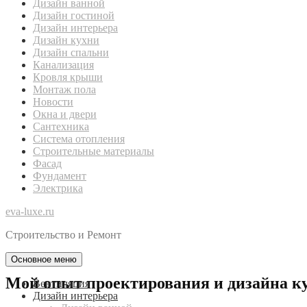
Дизайн ванной
Дизайн гостиной
Дизайн интерьера
Дизайн кухни
Дизайн спальни
Канализация
Кровля крыши
Монтаж пола
Новости
Окна и двери
Сантехника
Система отопления
Строительные материалы
Фасад
Фундамент
Электрика
eva-luxe.ru
Строительство и Ремонт
Основное меню
Мой опыт проектирования и дизайна ку
Вентиляция
Дизайн интерьера