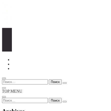
Перейти
к
содержимому
Найти:
TOP MENU
Найти: