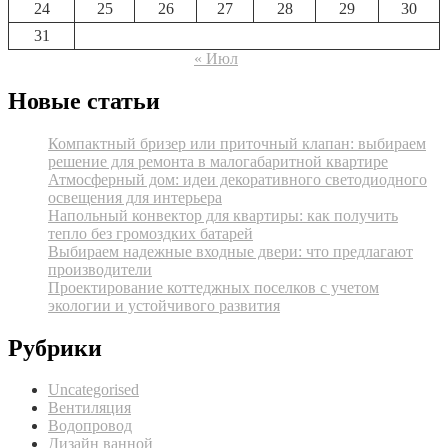
24
25
26
27
28
29
30
31
« Июл
Новые статьи
Компактный бризер или приточный клапан: выбираем
решение для ремонта в малогабаритной квартире
Атмосферный дом: идеи декоративного светодиодного
освещения для интерьера
Напольный конвектор для квартиры: как получить
тепло без громоздких батарей
Выбираем надежные входные двери: что предлагают
производители
Проектирование коттеджных поселков с учетом
экологии и устойчивого развития
Рубрики
Uncategorised
Вентиляция
Водопровод
Дизайн ванной