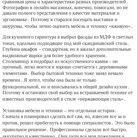
сравнивая цены и характеристики разных производителей․
Фотографии в онлайн-магазинах, конечно, помогали, но не
давали полного представления о качестве материалов и
эргономике․ Поэтому я старался посещать выставки и
шоурумы, чтобы лично оценить мебель и технику «вживую»․
Для кухонного гарнитура я выбрал фасады из МДФ в светлых
тонах, идеально подходящие под мой скандинавский стиль․
Глубина шкафов – стандартная, но я заказал дополнительные
выдвижные ящики для более удобного хранения․
Столешницу я подобрал из искусственного камня – он
прочный, легко моется и хорошо сочетается с деревянными
элементами․ Выбор бытовой техники тоже занял немало
времени․ Я хотел, чтобы она была не только
функциональной, но и вписывалась в общий дизайн кухни․
Поэтому я остановил свой выбор на встраиваемой технике от
известных производителей в стиле «нержавеющая сталь»․
Установка мебели и техники – это отдельная история․
Сначала я планировал сделать всё сам, но, взвесив все за и
против, решил прибегнуть к помощи специалистов․ Это было
правильное решение․ Профессионалы сделали всё быстро,
аккуратно и качественно․ Они учли все мои пожелания и