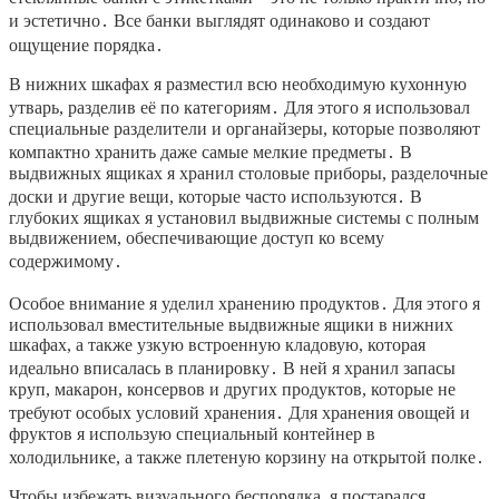
и эстетично․ Все банки выглядят одинаково и создают
ощущение порядка․
В нижних шкафах я разместил всю необходимую кухонную
утварь, разделив её по категориям․ Для этого я использовал
специальные разделители и органайзеры, которые позволяют
компактно хранить даже самые мелкие предметы․ В
выдвижных ящиках я хранил столовые приборы, разделочные
доски и другие вещи, которые часто используются․ В
глубоких ящиках я установил выдвижные системы с полным
выдвижением, обеспечивающие доступ ко всему
содержимому․
Особое внимание я уделил хранению продуктов․ Для этого я
использовал вместительные выдвижные ящики в нижних
шкафах, а также узкую встроенную кладовую, которая
идеально вписалась в планировку․ В ней я хранил запасы
круп, макарон, консервов и других продуктов, которые не
требуют особых условий хранения․ Для хранения овощей и
фруктов я использую специальный контейнер в
холодильнике, а также плетеную корзину на открытой полке․
Чтобы избежать визуального беспорядка, я постарался