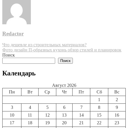
Redactor
Навигация
Что дешевле из строительных материалов?
Фото дизайн П-образных кухонь обзор стилей и планировок
по
Поиск
записям
Поиск
Календарь
Август 2026
Пн
Вт
Ср
Чт
Пт
Сб
Вс
1
2
3
4
5
6
7
8
9
10
11
12
13
14
15
16
17
18
19
20
21
22
23