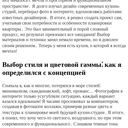
Все началось с мечты о просторном и функциональном
пространстве․ Я долго изучал дизайн современных кухонь-
студий, перебирал фото в интернете, вдохновляясь работами
известных дизайнеров․ В итоге, я решил создать проект сам,
учитывая свои потребности и особенности планировки
квартиры․ Это был занимательный и порой сложный
процесс, но результат превзошел все ожидания! Выбор
материалов и техники занял немало времени, но я доволен
своим решением․ Теперь у меня есть кухня, о которой я всегда
мечтал!
Выбор стиля и цветовой гаммы⁚ как я
определился с концепцией
Сначала я, как и многие, потерялся в море стилей⁚
минимализм, скандинавский, лофт, прованс… Фотографии в
интернете только усугубляли ситуацию, каждый вариант
казался идеальным! Я часами просиживал за компьютером,
создавая в фотошопе коллажи, примеряя разные цвета и
текстуры к планировке моей будущей кухни-студии․ В итоге,
я понял, что хочу чего-то светлого, воздушного, но при этом
современного и функционального․ Слишком темные тона