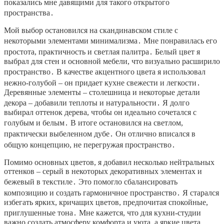
показались мне давящими для такого открытого
пространства․
Мой выбор остановился на скандинавском стиле с
некоторыми элементами минимализма․ Мне понравилась его
простота, практичность и светлая палитра․ Белый цвет я
выбрал для стен и основной мебели, что визуально расширило
пространство․ В качестве акцентного цвета я использовал
нежно-голубой – он придает кухне свежести и легкости․
Деревянные элементы – столешница и некоторые детали
декора – добавили теплоты и натуральности․ Я долго
выбирал оттенок дерева, чтобы он идеально сочетался с
голубым и белым․ В итоге остановился на светлом,
практически выбеленном дубе․ Он отлично вписался в
общую концепцию, не перегружая пространство․
Помимо основных цветов, я добавил несколько нейтральных
оттенков – серый в некоторых декоративных элементах и
бежевый в текстиле․ Это помогло сбалансировать
композицию и создать гармоничное пространство․ Я старался
избегать ярких, кричащих цветов, предпочитая спокойные,
приглушенные тона․ Мне кажется, что для кухни-студии
важно создать атмосферу комфорта и уюта, а яркие цвета