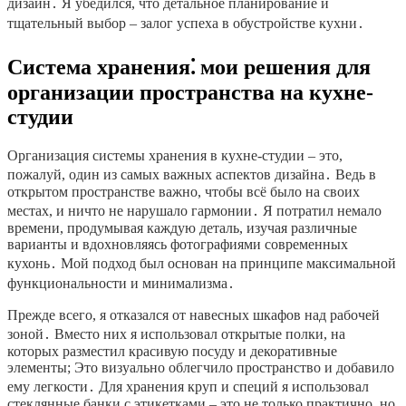
дизайн․ Я убедился, что детальное планирование и
тщательный выбор – залог успеха в обустройстве кухни․
Система хранения⁚ мои решения для
организации пространства на кухне-
студии
Организация системы хранения в кухне-студии – это,
пожалуй, один из самых важных аспектов дизайна․ Ведь в
открытом пространстве важно, чтобы всё было на своих
местах, и ничто не нарушало гармонии․ Я потратил немало
времени, продумывая каждую деталь, изучая различные
варианты и вдохновляясь фотографиями современных
кухонь․ Мой подход был основан на принципе максимальной
функциональности и минимализма․
Прежде всего, я отказался от навесных шкафов над рабочей
зоной․ Вместо них я использовал открытые полки, на
которых разместил красивую посуду и декоративные
элементы; Это визуально облегчило пространство и добавило
ему легкости․ Для хранения круп и специй я использовал
стеклянные банки с этикетками – это не только практично, но