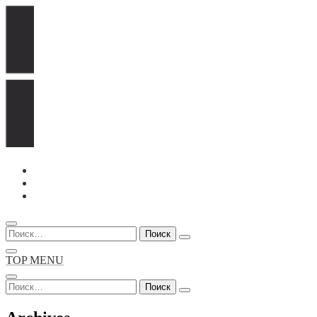
Перейти
к
содержимому
Найти:
TOP MENU
Найти: