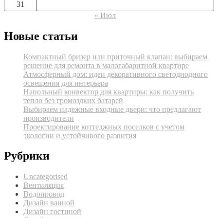
31
« Июл
Новые статьи
Компактный бризер или приточный клапан: выбираем
решение для ремонта в малогабаритной квартире
Атмосферный дом: идеи декоративного светодиодного
освещения для интерьера
Напольный конвектор для квартиры: как получить
тепло без громоздких батарей
Выбираем надежные входные двери: что предлагают
производители
Проектирование коттеджных поселков с учетом
экологии и устойчивого развития
Рубрики
Uncategorised
Вентиляция
Водопровод
Дизайн ванной
Дизайн гостиной