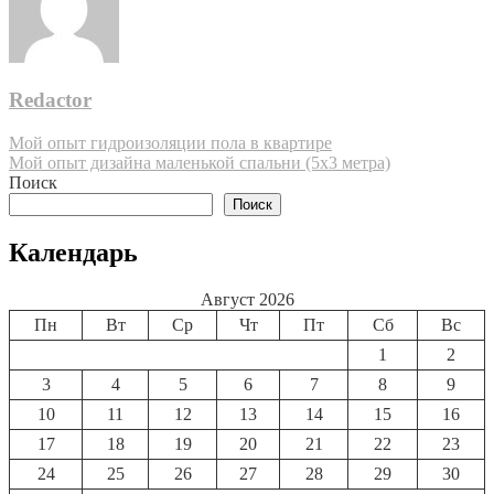
Redactor
Навигация
Мой опыт гидроизоляции пола в квартире
Мой опыт дизайна маленькой спальни (5х3 метра)
по
Поиск
записям
Поиск
Календарь
Август 2026
Пн
Вт
Ср
Чт
Пт
Сб
Вс
1
2
3
4
5
6
7
8
9
10
11
12
13
14
15
16
17
18
19
20
21
22
23
24
25
26
27
28
29
30