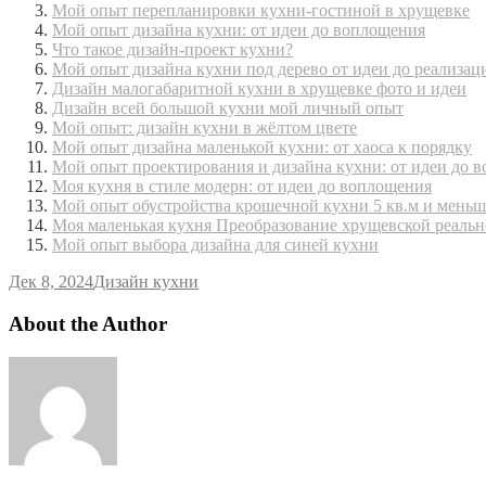
Мой опыт перепланировки кухни-гостиной в хрущевке
Мой опыт дизайна кухни: от идеи до воплощения
Что такое дизайн-проект кухни?
Мой опыт дизайна кухни под дерево от идеи до реализац
Дизайн малогабаритной кухни в хрущевке фото и идеи
Дизайн всей большой кухни мой личный опыт
Мой опыт: дизайн кухни в жёлтом цвете
Мой опыт дизайна маленькой кухни: от хаоса к порядку
Мой опыт проектирования и дизайна кухни: от идеи до 
Моя кухня в стиле модерн: от идеи до воплощения
Мой опыт обустройства крошечной кухни 5 кв.м и меньш
Моя маленькая кухня Преобразование хрущевской реальн
Мой опыт выбора дизайна для синей кухни
Дек 8, 2024
Дизайн кухни
About the Author