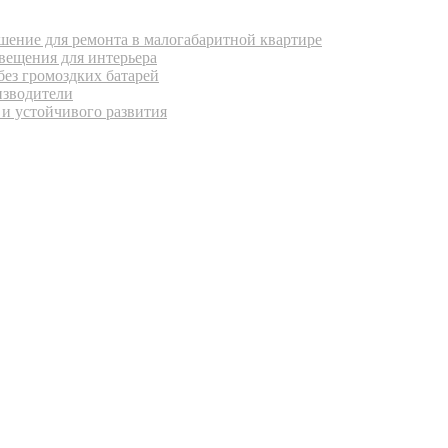
ение для ремонта в малогабаритной квартире
вещения для интерьера
без громоздких батарей
изводители
 и устойчивого развития