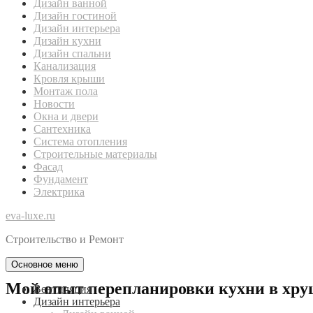
Дизайн ванной
Дизайн гостиной
Дизайн интерьера
Дизайн кухни
Дизайн спальни
Канализация
Кровля крыши
Монтаж пола
Новости
Окна и двери
Сантехника
Система отопления
Строительные материалы
Фасад
Фундамент
Электрика
eva-luxe.ru
Строительство и Ремонт
Основное меню
Мой опыт перепланировки кухни в хру
Вентиляция
Дизайн интерьера