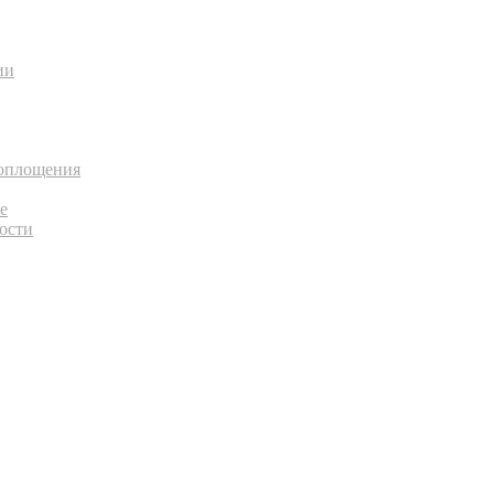
ии
воплощения
е
ости