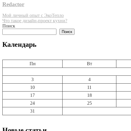
Redactor
Навигация
Мой личный опыт с ЭкоТепло
Что такое дизайн-проект кухни?
по
Поиск
записям
Поиск
Календарь
Пн
Вт
3
4
10
11
17
18
24
25
31
Новые статьи