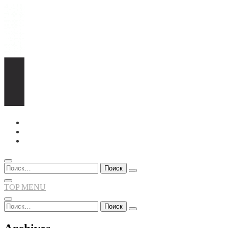
Перейти
к
содержимому
Найти:
TOP MENU
Найти: