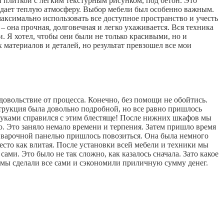
 плиткой с легким текстурным рисунком, под бетон. Это
оздает теплую атмосферу. Выбор мебели был особенно важным.
максимально использовать все доступное пространство и учесть
 она прочная, долговечная и легко ухаживается. Вся техника
. Я хотел, чтобы они были не только красивыми, но и
 материалов и деталей, но результат превзошел все мои
довольствие от процесса. Конечно, без помощи не обойтись.
трукция была довольно подробной, но все равно пришлось
руками справился с этим блестяще! После нижних шкафов мы
. Это заняло немало времени и терпения. Затем пришло время
с варочной панелью пришлось повозиться. Она была немного
есто как влитая. После установки всей мебели и техники мы
ми. Это было не так сложно, как казалось сначала. Зато какое
е мы сделали все сами и сэкономили приличную сумму денег.