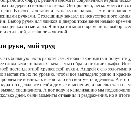
пространство. Фартук решил выложить современной керамической
том под дерево светлого оттенка. Он прочный, легко моется и с
цены. В итоге, я остановился на кухне на заказ. Это позволило 
енными ручками. Столешницу заказал из искусственного камня –
айн. Выбор ручек для ящиков и дверок тоже занял немало времени
ных ручках из металла. Я потратил много времени на выбор всех
 и стильной, а главное – уютной.
ои руки, мой труд
елать большую часть работы сам, чтобы сэкономить и получить у
олее сложными этапами. Сначала мы собрали нижние шкафы. Инс
моей нестандартной хрущевской кухни. Андрей с его золотыми 
 выставить их по уровню, чтобы все выглядело ровно и красиво
облем не возникло, все встало на свои места идеально. А вот 
куратно сделал все необходимые изменения, и панель стала на м
вызвал специалиста. А вот воду и канализацию мы подключили са
сколько дней, были моменты отчаяния и раздражения, но в итог