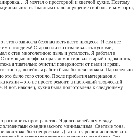
ланировка… Я мечтал о просторной и светлой кухне. Поэтому
нкциональности. Главным стало ощущение свободы и комфорта,
т этого зависела безопасность всего процесса. Я сам все
ким наследием! Старая плитка отваливалась кусками,
мал с стен многолетнюю пыль и усталость. Я работал в
. С помощью перфоратора я демонтировал старый подоконник,
нтажа я тщательно очистил поверхности от пыли и грязи,
ого этапа дальнейшая работа была бы невозможна. Параллельно
но это было того стоило. После прибытия материалов я
ка кухни – это не просто ремонт, а настоящий творческий
е. И вот, наконец, кухня была подготовлена к следующему
о расширить пространство. Я долго колебался между
с элементами скандинавского минимализма. Светлые тона,
риалов тоже был непростым. Для стен я решил использовать