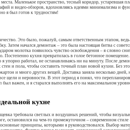
 места. Маленькое пространство, тесный коридор, устаревшая п
рафий и видео-обзоров, вдохновляясь идеями минимализма и фу
но я был готов к трудностям!
ичество. Это было, пожалуй, самым ответственным этапом, ведь о
у. Затем начался демонтаж – это была настоящая битва с советс
 ударом молотка появилось чувство освобождения – я словно сни
о. Постепенно кухня превратилась в голое бетонное помещение
 я упорно работал, не останавливаясь ни на минуту. После демо
стен и пола, чтобы составить точный план новой кухни. Без эт
картон и много других вещей. Доставка заняла несколько дней, 
се щели и неровности. В этот период я понял, что перепланиров
 был важен, и я старался выполнять его на максимальном уровн
идеальной кухне
ущевка требовала светлых и воздушных решений, чтобы визуальн
е, остановился на чем-то промежуточном – современном стиле 
 основные принципы, которыми я руководствовался. Выбор мате