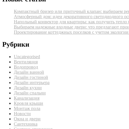
Компактный бризер или приточный клапан: выбираем реш
Атмосферный дом: идеи декоративного светодиодного ос
Напольный конвектор для квартиры: как получить тепло 
Выбираем надежные входные двери: что предлагают про
Проектирование коттеджных поселков с учетом экологии
Рубрики
Uncategorised
Вентиляция
Водопровод
Дизайн ванной
Дизайн гостиной
Дизайн интерьера
Дизайн кухни
Дизайн спальни
Канализация
Кровля крыши
Монтаж пола
Новости
Окна и двери
Сантехника