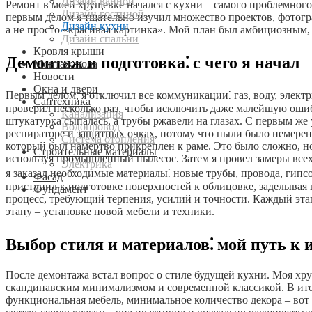
Дизайн ванной
Ремонт в моей хрущевке начался с кухни – самого проблемного
Дизайн гостиной
первым делом я тщательно изучил множество проектов, фотог
Дизайн кухни
а не просто «красивая картинка». Мой план был амбициозным, 
Дизайн спальни
Кровля крыши
Демонтаж и подготовка⁚ с чего я начал
Монтаж пола
Новости
Окна и двери
Первым делом, я отключил все коммуникации⁚ газ, воду, электр
Сантехника
проверил несколько раз, чтобы исключить даже малейшую ошибк
Канализация
штукатурка сыпалась, а трубы ржавели на глазах. С первым же
Водопровод
респираторе и защитных очках, потому что пыли было немерен
Система отопления
который был намертво прикреплен к раме. Это было сложно, но
Строительные материалы
используя промышленный пылесос. Затем я провел замеры всех 
Электрика
я заказал необходимые материалы⁚ новые трубы, провода, гипсо
Фасад
приступил к подготовке поверхностей к облицовке, заделывая в
Фундамент
процесс, требующий терпения, усилий и точности. Каждый этап
этапу – установке новой мебели и техники.
Выбор стиля и материалов⁚ мой путь к 
После демонтажа встал вопрос о стиле будущей кухни. Моя хр
скандинавским минимализмом и современной классикой. В итог
функциональная мебель, минимальное количество декора – вот