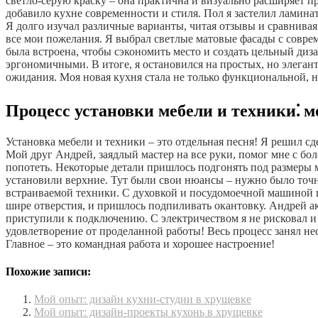
светло-серую краску – она практична и визуально расширяет 
добавило кухне современности и стиля. Пол я застелил ламина
Я долго изучал различные варианты, читая отзывы и сравнивая 
все мои пожелания. Я выбрал светлые матовые фасады с соврем
была встроена, чтобы сэкономить место и создать цельный диз
эргономичными. В итоге, я остановился на простых, но элегант
ожидания. Моя новая кухня стала не только функциональной, но
Процесс установки мебели и техники⁚ м
Установка мебели и техники – это отдельная песня! Я решил сд
Мой друг Андрей, заядлый мастер на все руки, помог мне с б
попотеть. Некоторые детали пришлось подгонять под размеры 
установили верхние. Тут были свои нюансы – нужно было точно
встраиваемой техники. С духовкой и посудомоечной машиной пр
шире отверстия, и пришлось подпиливать окантовку. Андрей ак
приступили к подключению. С электричеством я не рисковал и 
удовлетворение от проделанной работы! Весь процесс занял не
Главное – это командная работа и хорошее настроение!
Похожие записи:
Мой опыт: дизайн кухни-студии в хрущевке
Мой опыт: дизайн-проекты кухонь в хрущевке