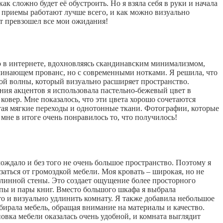
ак сложно будет её обустроить. Но я взяла себя в руки и начала
е приемы работают лучше всего, и как можно визуально
ат превзошел все мои ожидания!
то в интернете, вдохновляясь скандинавским минимализмом,
минающем прованс, но с современными нотками. Я решила, что
кой волны, который визуально расширяет пространство.
ния акцентов я использовала пастельно-бежевый цвет в
ковер. Мне показалось, что эти цвета хорошо сочетаются
тая мягкие переходы и однотонные ткани. Фотографии, которые
мне в итоге очень понравилось то, что получилось!
ждало и без того не очень большое пространство. Поэтому я
аться от громоздкой мебели. Моя кровать – широкая, но не
 длинной стены. Это создает ощущение более просторного
мпы и пары книг. Вместо большого шкафа я выбрала
о и визуально удлинить комнату. Я также добавила небольшое
ыбирала мебель, обращая внимание на материалы и качество.
новка мебели оказалась очень удобной, и комната выглядит