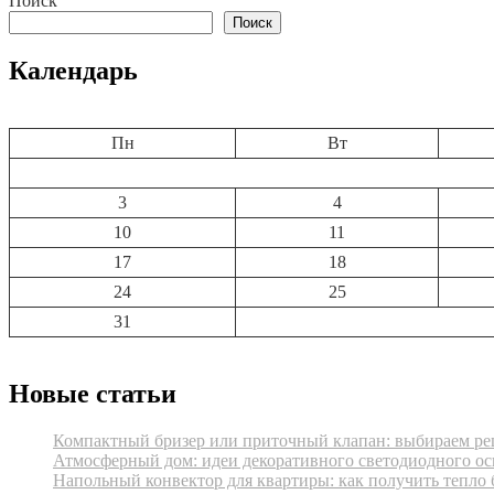
Поиск
записям
Поиск
Календарь
Пн
Вт
3
4
10
11
17
18
24
25
31
Новые статьи
Компактный бризер или приточный клапан: выбираем реш
Атмосферный дом: идеи декоративного светодиодного ос
Напольный конвектор для квартиры: как получить тепло 