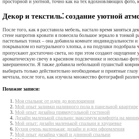
просторной и уютной, точно как на тех вдохновляющих фото, к
Декор и текстиль⁚ создание уютной ат
После того, как я расставила мебель, настало время заняться д
стене напротив кровати я повесила большое зеркало в тонкой 
пастельных тонах – она добавила комнате индивидуальности и 
покрывалом из натурального хлопка, а на подушки подобрала 
пропускают достаточно света, но при этом создают ощущение 
ароматическую свечу в красивом подсвечнике и несколько фот
завершенности. Я также добавила небольшой пушистый коврик у
выбирать только действительно необходимые и приятные глазу 
мечтала, после того, как изучила множество фотографий разли
Похожие записи:
Моя спальня: от идеи до воплощения
Мой опыт заливки наливного пола в панельной квартире
Мой опыт дизайна прямоугольной гостиной
Дизайн маленькой спальни: максимум комфорта на мини
Мой опыт: дизайн маленькой спальни в хрущевке
Кухня очень маленькая: дизайн и идеи оформления
Мой опыт дизайна узкой и длинной спальни