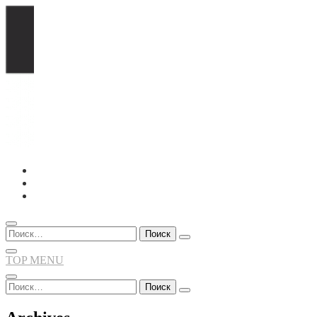
Перейти
к
содержимому
Найти:
TOP MENU
Найти: