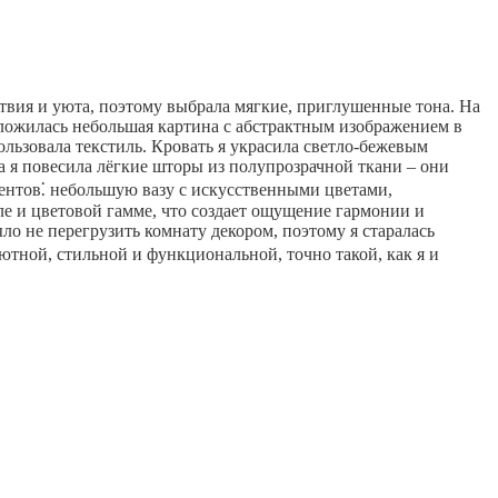
йствия и уюта, поэтому выбрала мягкие, приглушенные тона. На
оложилась небольшая картина с абстрактным изображением в
ользовала текстиль. Кровать я украсила светло-бежевым
а я повесила лёгкие шторы из полупрозрачной ткани – они
ментов⁚ небольшую вазу с искусственными цветами,
ле и цветовой гамме, что создает ощущение гармонии и
о не перегрузить комнату декором, поэтому я старалась
ютной, стильной и функциональной, точно такой, как я и