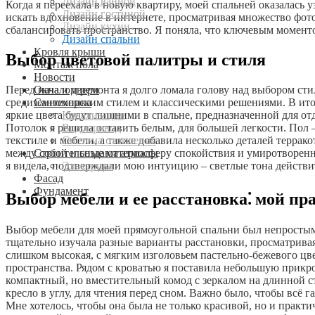
Дизайн ванной
Когда я переехала в новую квартиру, моей спальней оказалась уз
Дизайн гостиной
искать вдохновение в интернете, просматривая множество фот
Дизайн кухни
сбалансировать пространство. Я поняла, что ключевым моменто
Дизайн спальни
Кровля крыши
Выбор цветовой палитры и стиля
Монтаж пола
Новости
Окна и двери
Перед началом ремонта я долго ломала голову над выбором ст
Сантехника
средиземноморским стилем и классическими решениями. В ито
Канализация
яркие цвета будут лишними в спальне, предназначенной для от
Водопровод
Потолок я решила оставить белым, для большей легкости. Пол 
Система отопления
текстиле и мебели, а также добавила несколько деталей террак
Строительные материалы
между собой и создают атмосферу спокойствия и умиротворенн
Электрика
я видела, подтверждали мою интуицию – светлые тона действит
Фасад
Фундамент
Выбор мебели и ее расстановка⁚ мой п
Выбор мебели для моей прямоугольной спальни был непростым з
тщательно изучала разные варианты расстановки, просматривая 
слишком высокая, с мягким изголовьем пастельно-бежевого цве
пространства. Рядом с кроватью я поставила небольшую прикро
компактный, но вместительный комод с зеркалом на длинной ст
кресло в углу, для чтения перед сном. Важно было, чтобы всё
Мне хотелось, чтобы она была не только красивой, но и практи