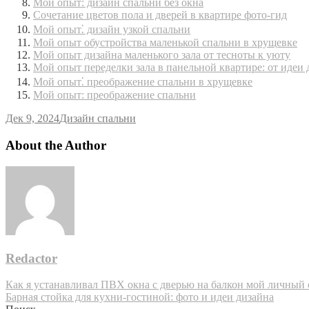
Мой опыт: дизайн спальни без окна
Сочетание цветов пола и дверей в квартире фото-гид
Мой опыт⁚ дизайн узкой спальни
Мой опыт обустройства маленькой спальни в хрущевке
Мой опыт дизайна маленького зала от тесноты к уюту
Мой опыт переделки зала в панельной квартире: от идеи 
Мой опыт⁚ преображение спальни в хрущевке
Мой опыт: преображение спальни
Дек 9, 2024
Дизайн спальни
About the Author
Redactor
Навигация
Как я устанавливал ПВХ окна с дверью на балкон мой личный
Барная стойка для кухни-гостиной: фото и идеи дизайна
по