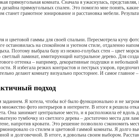
кая прямоугольная комната. Сначала я ужаснулась, представляя, к
о дизайна прямоугольных спален. Это помогло мне понять, каки
м станет грамотное зонирование и расстановка мебели. Результ
иля и цветовой гаммы для своей спальни. Пересмотрела кучу фо
ге остановилась на спокойном и уютном стиле, отдаленно напо
дыха. Поэтому выбрала базу из нежно-голубых стен – цвет морс
– светлый ламинат, имитирующий натуральное дерево. Для созда
отового оттенка – например, декоративные подушки и небольшой 
ости. Я избегала резких контрастов и пестрых узоров, предпочи
ельно делают комнату визуально просторнее. И самое главное – 
рактичный подход
аданием. Я хотела, чтобы всё было функционально и не загромо
множество фото интерьеров в интернете. В итоге я решила отказ
та. Она занимает центральное место, и я расположила её вдоль
ватную тумбочку из светлого дерева – достаточно места для ла
ене, напротив кровати. Это решение позволило сэкономить мест
 гармонировало со стилем и цветовой гаммой комнаты. Я долго в
чной и долговечной. В итоге, я довольна своим выбором. Расста