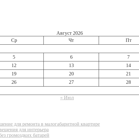
Август 2026
Ср
Чт
Пт
5
6
7
12
13
14
19
20
21
26
27
28
« Июл
ение для ремонта в малогабаритной квартире
вещения для интерьера
без громоздких батарей