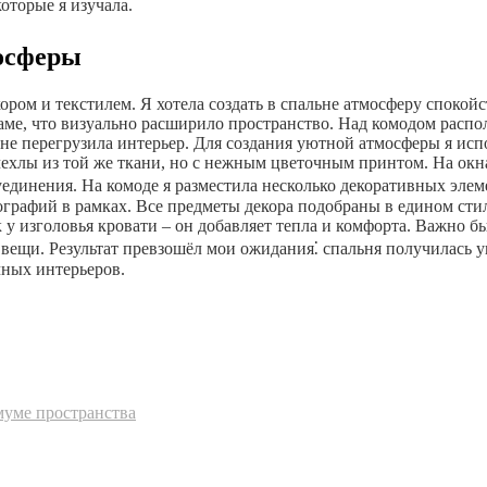
оторые я изучала.
мосферы
екором и текстилем. Я хотела создать в спальне атмосферу споко
раме, что визуально расширило пространство. Над комодом расп
не перегрузила интерьер. Для создания уютной атмосферы я исп
чехлы из той же ткани, но с нежным цветочным принтом. На окн
уединения. На комоде я разместила несколько декоративных эле
ографий в рамках. Все предметы декора подобраны в едином сти
 изголовья кровати – он добавляет тепла и комфорта. Важно был
вещи. Результат превзошёл мои ожидания⁚ спальня получилась у
чных интерьеров.
муме пространства