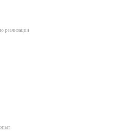
до реализации
 опыт