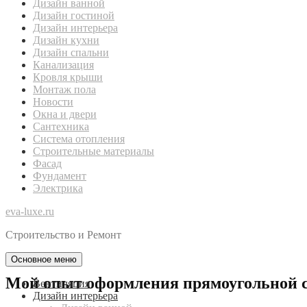
Дизайн ванной
Дизайн гостиной
Дизайн интерьера
Дизайн кухни
Дизайн спальни
Канализация
Кровля крыши
Монтаж пола
Новости
Окна и двери
Сантехника
Система отопления
Строительные материалы
Фасад
Фундамент
Электрика
eva-luxe.ru
Строительство и Ремонт
Основное меню
Мой опыт оформления прямоугольной 
Вентиляция
Дизайн интерьера