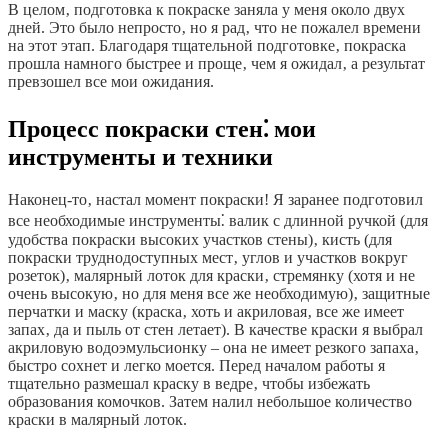
В целом‚ подготовка к покраске заняла у меня около двух
дней. Это было непросто‚ но я рад‚ что не пожалел времени
на этот этап. Благодаря тщательной подготовке‚ покраска
прошла намного быстрее и проще‚ чем я ожидал‚ а результат
превзошел все мои ожидания.
Процесс покраски стен⁚ мои
инструменты и техники
Наконец-то‚ настал момент покраски! Я заранее подготовил
все необходимые инструменты⁚ валик с длинной ручкой (для
удобства покраски высоких участков стены)‚ кисть (для
покраски труднодоступных мест‚ углов и участков вокруг
розеток)‚ малярный лоток для краски‚ стремянку (хотя и не
очень высокую‚ но для меня все же необходимую)‚ защитные
перчатки и маску (краска‚ хоть и акриловая‚ все же имеет
запах‚ да и пыль от стен летает). В качестве краски я выбрал
акриловую водоэмульсионку – она не имеет резкого запаха‚
быстро сохнет и легко моется. Перед началом работы я
тщательно размешал краску в ведре‚ чтобы избежать
образования комочков. Затем налил небольшое количество
краски в малярный лоток.