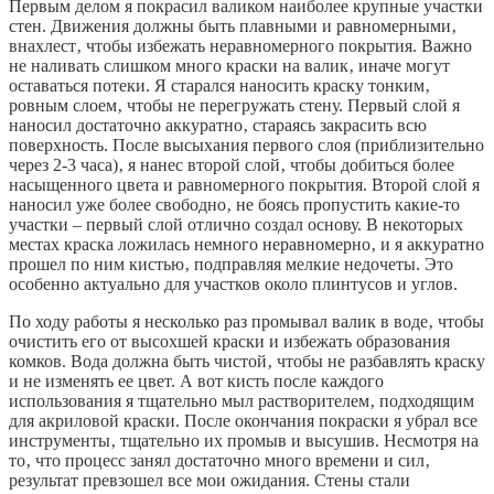
Первым делом я покрасил валиком наиболее крупные участки
стен. Движения должны быть плавными и равномерными‚
внахлест‚ чтобы избежать неравномерного покрытия. Важно
не наливать слишком много краски на валик‚ иначе могут
оставаться потеки. Я старался наносить краску тонким‚
ровным слоем‚ чтобы не перегружать стену. Первый слой я
наносил достаточно аккуратно‚ стараясь закрасить всю
поверхность. После высыхания первого слоя (приблизительно
через 2-3 часа)‚ я нанес второй слой‚ чтобы добиться более
насыщенного цвета и равномерного покрытия. Второй слой я
наносил уже более свободно‚ не боясь пропустить какие-то
участки – первый слой отлично создал основу. В некоторых
местах краска ложилась немного неравномерно‚ и я аккуратно
прошел по ним кистью‚ подправляя мелкие недочеты. Это
особенно актуально для участков около плинтусов и углов.
По ходу работы я несколько раз промывал валик в воде‚ чтобы
очистить его от высохшей краски и избежать образования
комков. Вода должна быть чистой‚ чтобы не разбавлять краску
и не изменять ее цвет. А вот кисть после каждого
использования я тщательно мыл растворителем‚ подходящим
для акриловой краски. После окончания покраски я убрал все
инструменты‚ тщательно их промыв и высушив. Несмотря на
то‚ что процесс занял достаточно много времени и сил‚
результат превзошел все мои ожидания. Стены стали