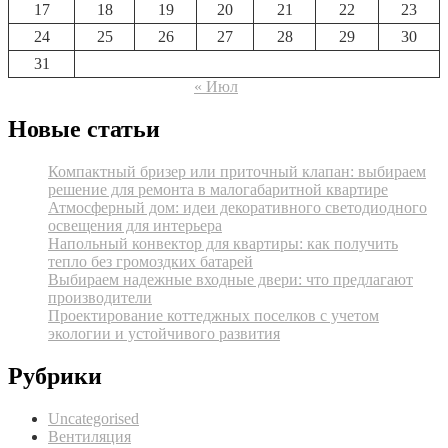
17
18
19
20
21
22
23
24
25
26
27
28
29
30
31
« Июл
Новые статьи
Компактный бризер или приточный клапан: выбираем
решение для ремонта в малогабаритной квартире
Атмосферный дом: идеи декоративного светодиодного
освещения для интерьера
Напольный конвектор для квартиры: как получить
тепло без громоздких батарей
Выбираем надежные входные двери: что предлагают
производители
Проектирование коттеджных поселков с учетом
экологии и устойчивого развития
Рубрики
Uncategorised
Вентиляция