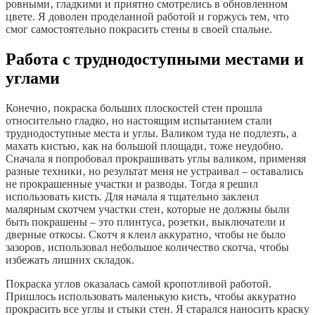
ровными‚ гладкими и приятно смотрелись в обновленном
цвете. Я доволен проделанной работой и горжусь тем‚ что
смог самостоятельно покрасить стены в своей спальне.
Работа с труднодоступными местами и
углами
Конечно‚ покраска больших плоскостей стен прошла
относительно гладко‚ но настоящим испытанием стали
труднодоступные места и углы. Валиком туда не подлезть‚ а
махать кистью‚ как на большой площади‚ тоже неудобно.
Сначала я попробовал прокрашивать углы валиком‚ применяя
разные техники‚ но результат меня не устраивал – оставались
не прокрашенные участки и разводы. Тогда я решил
использовать кисть. Для начала я тщательно заклеил
малярным скотчем участки стен‚ которые не должны были
быть покрашены – это плинтуса‚ розетки‚ выключатели и
дверные откосы. Скотч я клеил аккуратно‚ чтобы не было
зазоров‚ использовал небольшое количество скотча‚ чтобы
избежать лишних складок.
Покраска углов оказалась самой кропотливой работой.
Пришлось использовать маленькую кисть‚ чтобы аккуратно
прокрасить все углы и стыки стен. Я старался наносить краску