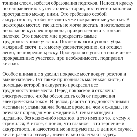
тонким слоем‚ избегая образования подтеков. Наносил краску
по направлению к углу с обеих сторон‚ постепенно заполняя
пространство между ними. Это требовало особой
аккуратности‚ чтобы не задеть уже покрашенные участки. В
некоторых местах‚ где кисть не могла достать‚ я использовал
небольшой кусочек поролона‚ прикрепленный к тонкой
палочке. Это помогло мне прокрасить самые
труднодоступные участки. После покраски углов я убрал
малярный скотч‚ и‚ к моему удовлетворению‚ он отошел
легко‚ не повредив краску. Проверил все углы на наличие не
прокрашенных участков‚ при необходимости‚ подправил
кистью.
Особое внимание я уделил покраске мест вокруг розеток и
выключателей. Тут также пригодилась маленькая кисть‚ с
помощью которой я аккуратно прокрасил все
труднодоступные места. Перед покраской я отключил
электричество‚ чтобы обезопасить себя от поражения
электрическим током. В целом‚ работа с труднодоступными
местами и углами заняла больше времени‚ чем я ожидал‚ но
результат оправдал мои ожидания. Стены выглядели
идеально‚ без каких-либо изъянов‚ а это именно то‚ к чему я
стремился; В итоге‚ я понял‚ что главное – это терпение и
аккуратность‚ а качественные инструменты‚ в данном случае‚
кисти разного размера‚ значительно облегчают задачу.