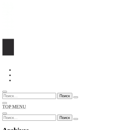
Перейти
к
содержимому
Найти:
TOP MENU
Найти: