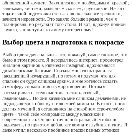
обновленной комнате. Закупился всем необходимым⁚ краской‚
валиками‚ кистями‚ малярным скотчем‚ грунтовкой. Начал с
тщательной подготовки стен – зашпаклевал все трещинки‚
зачистил неровности. Это заняло больше времени‚ чем я
планировал‚ но результат того стоил. И вот‚ вдохнув полной
грудью‚ я приступил к самому интересному!
Выбор цвета и подготовка к покраске
Выбор цвета для спальни – это‚ пожалуй‚ самое сложное‚ что
было в этом проекте. Я перерыл весь интернет‚ просмотрел
миллион картинок в Pinterest и Instagram‚ вдохновлялся
дизайнерскими блогами. Сначала мне очень нравился
насыщенный изумрудный‚ но потом я подумал‚ что для
спальни он будет слишком ярким‚ а мне хотелось создать
атмосферу спокойствия и умиротворения. Потом я
рассматривал пастельные тона⁚ нежно-розовый‚
лавандовый… Но они казались мне слишком девчачьими‚ не
подходящими к общему стилю моей комнаты. В итоге‚ после
долгих мучений‚ я остановился на спокойном серо-голубом
цвете – такой себе компромисс между классикой и
современностью. Он достаточно нейтральный‚ чтобы не
надоедать‚ но при этом добавляет комнате глубины и уюта. Я
даже купил несколько пробников краски разных оттенков