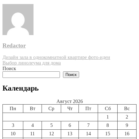
Redactor
Навигация
Дизайн зала в однокомнатной квартире фото-идеи
Выбор линолеума для дома
по
Поиск
записям
Поиск
Календарь
Август 2026
Пн
Вт
Ср
Чт
Пт
Сб
Вс
1
2
3
4
5
6
7
8
9
10
11
12
13
14
15
16