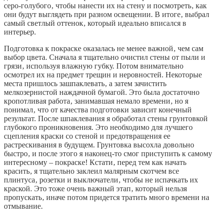
серо-голубого‚ чтобы нанести их на стену и посмотреть‚ как
они будут выглядеть при разном освещении. В итоге‚ выбрал
самый светлый оттенок‚ который идеально вписался в
интерьер.
Подготовка к покраске оказалась не менее важной‚ чем сам
выбор цвета. Сначала я тщательно очистил стены от пыли и
грязи‚ используя влажную губку. Потом внимательно
осмотрел их на предмет трещин и неровностей. Некоторые
места пришлось зашпаклевать‚ а затем зачистить
мелкозернистой наждачной бумагой. Это была достаточно
кропотливая работа‚ занимавшая немало времени‚ но я
понимал‚ что от качества подготовки зависит конечный
результат. После шпаклевания я обработал стены грунтовкой
глубокого проникновения. Это необходимо для лучшего
сцепления краски со стеной и предотвращения ее
растрескивания в будущем. Грунтовка высохла довольно
быстро‚ и после этого я наконец-то смог приступить к самому
интересному – покраске! Кстати‚ перед тем как начать
красить‚ я тщательно заклеил малярным скотчем все
плинтуса‚ розетки и выключатели‚ чтобы не испачкать их
краской. Это тоже очень важный этап‚ который нельзя
пропускать‚ иначе потом придется тратить много времени на
отмывание.