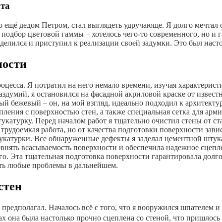
ата
го ещё дедом Петром, стал выглядеть удручающе. Я долго мечтал
й подбор цветовой гаммы – хотелось чего-то современного, но 
еделился и приступил к реализации своей задумки. Это был насто
ности
оцесса. Я потратил на него немало времени, изучая характерист
раздумий, я остановился на фасадной акриловой краске от извес
й бежевый – он, на мой взгляд, идеально подходил к архитект
ения с поверхностью стен, а также специальная сетка для арми
катурку. Перед началом работ я тщательно очистил стены от ст
трудоемкая работа, но от качества подготовки поверхности зави
катурки. Все обнаруженные дефекты я заделал цементной штукат
нять всасываемость поверхности и обеспечила надежное сцеплен
. Эта тщательная подготовка поверхности гарантировала долгове
ть любые проблемы в дальнейшем.
стен
 предполагал. Началось всё с того, что я вооружился шпателем и
ах она была настолько прочно сцеплена со стеной, что пришлос