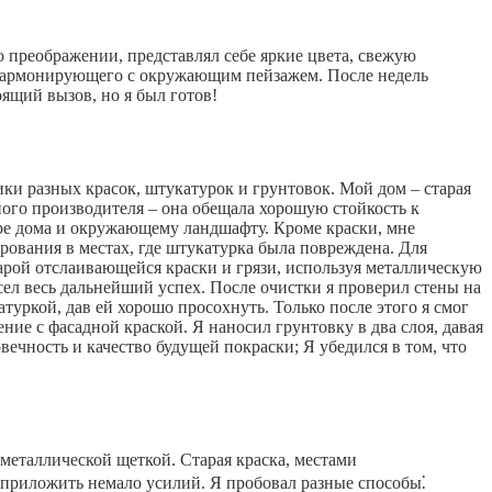
 о преображении, представлял себе яркие цвета, свежую
и гармонирующего с окружающим пейзажем. После недель
ящий вызов, но я был готов!
ики разных красок, штукатурок и грунтовок. Мой дом – старая
тного производителя – она обещала хорошую стойкость к
уре дома и окружающему ландшафту. Кроме краски, мне
рования в местах, где штукатурка была повреждена. Для
арой отслаивающейся краски и грязи, используя металлическую
сел весь дальнейший успех. После очистки я проверил стены на
уркой, дав ей хорошо просохнуть. Только после этого я смог
ие с фасадной краской. Я наносил грунтовку в два слоя, давая
чность и качество будущей покраски; Я убедился в том, что
 металлической щеткой. Старая краска, местами
ь приложить немало усилий. Я пробовал разные способы⁚