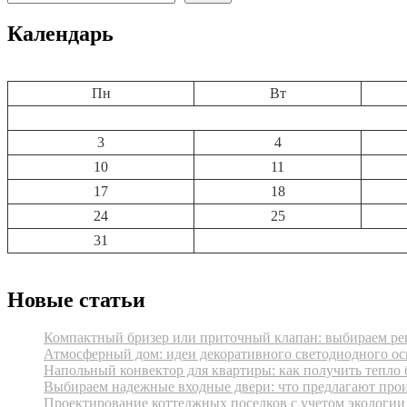
Календарь
Пн
Вт
3
4
10
11
17
18
24
25
31
Новые статьи
Компактный бризер или приточный клапан: выбираем реш
Атмосферный дом: идеи декоративного светодиодного ос
Напольный конвектор для квартиры: как получить тепло 
Выбираем надежные входные двери: что предлагают про
Проектирование коттеджных поселков с учетом экологии