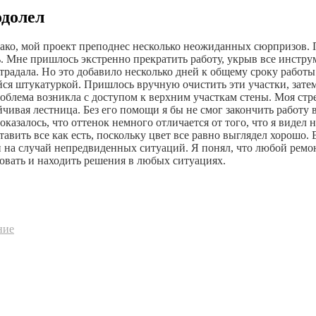
одолел
нако, мой проект преподнес несколько неожиданных сюрпризов. 
ь. Мне пришлось экстренно прекратить работу, укрыв все инст
традала. Но это добавило несколько дней к общему сроку работы
ся штукатуркой. Пришлось вручную очистить эти участки, затем
роблема возникла с доступом к верхним участкам стены. Моя ст
чивая лестница. Без его помощи я бы не смог закончить работу в
оказалось, что оттенок немного отличается от того, что я видел 
ставить все как есть, поскольку цвет все равно выглядел хорошо
на случай непредвиденных ситуаций. Я понял, что любой ремонт
овать и находить решения в любых ситуациях.
ние