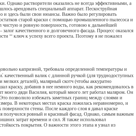
ски. Однако растворители оказались не всегда эффективными, а
шлось арендовать специальный аппарат. Пескоструйная
 Но и здесь были свои нюансы. Важно было регулировать
 остатков старой краски с помощью промышленного пылесоса и
ил чистую и ровную поверхность, готовою к дальнейшей
– залог качественного и долговечного фасада. Процесс оказался
ости ⎻ ключ к успеху всего проекта. Поэтому я не пожалел
 довольно капризной, требовала определенной температуры и
⁚ качественный валик с длинной ручкой (для труднодоступных
и мелких деталей), малярный скотч (чтобы аккуратно
шал краску, добавив в нее немного воды, как рекомендовалось в
ыт моего дяди Василия, который много лет работал маляром. Он
 Это позволило избежать заметных границ между слоями и
азмера. В некоторых местах краска ложилась неравномерно, и
 поверхности стены. После каждого слоя я давал краске
еня получился ровный и красивый фасад. Однако, самым важным
ишних затрат времени и сил. Я также использовал
тойкость покрытия. О важности этого этапа я узнал из