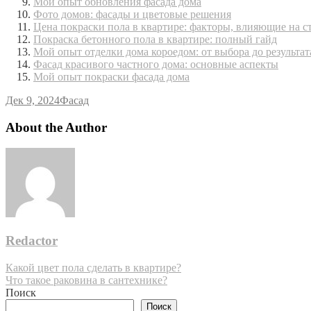
Мой опыт обновления фасада дома
Фото домов: фасады и цветовые решения
Цена покраски пола в квартире: факторы, влияющие на с
Покраска бетонного пола в квартире: полный гайд
Мой опыт отделки дома короедом: от выбора до результат
Фасад красивого частного дома: основные аспекты
Мой опыт покраски фасада дома
Дек 9, 2024
Фасад
About the Author
Redactor
Навигация
Какой цвет пола сделать в квартире?
Что такое раковина в сантехнике?
по
Поиск
записям
Поиск