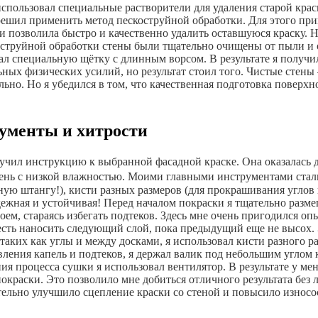
 использовал специальные растворители для удаления старой кра
ешил применить метод пескоструйной обработки. Для этого при
, и позволила быстро и качественно удалить оставшуюся краску.
коструйной обработки стены были тщательно очищены от пыли и
вал специальную щётку с длинным ворсом. В результате я получ
ьных физических усилий, но результат стоил того. Чистые стены 
льно. Но я убедился в том, что качественная подготовка поверхн
рументы и хитрости
изучил инструкцию к выбранной фасадной краске. Она оказалась
день с низкой влажностью. Моими главными инструментами стали
ую штангу!), кисти разных размеров (для прокрашивания углов 
адежная и устойчивая! Перед началом покраски я тщательно разме
м, стараясь избегать подтеков. Здесь мне очень пригодился оп
 есть наносить следующий слой, пока предыдущий еще не высох.
таких как углы и между досками, я использовал кисти разного р
ения капель и подтеков, я держал валик под небольшим углом к
ия процесса сушки я использовал вентилятор. В результате у м
раски. Это позволило мне добиться отличного результата без л
ельно улучшило сцепление краски со стеной и повысило износос