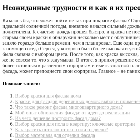
Неожиданные трудности и как я их пре
Казалось бы, что может пойти не так при покраске фасада? Од
идеальной солнечной погоды, внезапно начался сильный дожд
полиэтилена. К счастью, дождь прошел быстро, и краска не пос
старым слоем краски я обнаружил несколько мест с облупившей
заняло гораздо больше времени, чем я планировал. Еще одна п
к помощи соседа Сергея, у которого была более высокая и устой
была связана с выбором цвета. После того, как краска высохла, 
же не совсем то, что я задумывал. В итоге, я принял решение о
более готовным к различным сюрпризам и иметь запасной план 
фасада, может преподнести свои сюрпризы. Главное – не паник
Похожие записи:
Выбор краски для фасада дома
Краски для фасадов деревянных домов: выбор и примене
Что такое ремонт фасада многоквартирного дома?
Мой опыт обновления фасада: от идеи до реализации
Из чего дешевле построить фасад дома?
Выбор краски для пола в квартиру: ключевые критерии
Как красить потолок от окна или от двери?
Выбор материала для отделки фасада