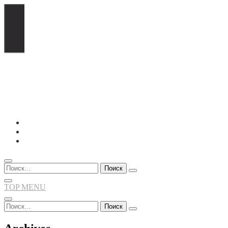
Перейти
к
содержимому
Найти:
TOP MENU
Найти: