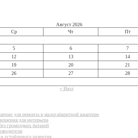
Август 2026
Ср
Чт
Пт
5
6
7
12
13
14
19
20
21
26
27
28
« Июл
ение для ремонта в малогабаритной квартире
вещения для интерьера
без громоздких батарей
изводители
 и устойчивого развития