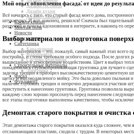
Дизайн ванной
Мой опыт обновления фасада⁚ от идеи до результ
Дизайн гостиной
Дизайн кухни
Всё началось с того, что старый фасад моего дома, построенно
Дизайн спальни
штукатурку. И вот, наконец, решился! Сначала был тщательны
Кровля крыши
раздумий и поиска вдохновения в интернете, я наконец-то опр
Монтаж пола
Новости
Выбор материалов и подготовка поверх
Окна и двери
Сантехника
Канализация
Выбор материалов – это, пожалуй, самый важный этап всего пр
Водопровод
постройка, и стены требовали особого подхода. После долгих 
Система отопления
выцветанию и атмосферным воздействиям. Цвет я выбрал теплы
Строительные материалы
понадобилась глубокопроникающая грунтовка для лучшего сцепл
Электрика
заделки трещин я приобрел высококачественную цементную шту
Фасад
щетку и высокодавленого мойку. Это была довольно пыльная и 
Фундамент
наличие глубоких трещин и непрочно держащихся участков шту
приступить к нанесению грунтовки. Грунтовка позволила выров
каждому слою хорошо просохнуть перед нанесением следующего
все этапы подготовки выполнены качественно, чтобы исключи
Демонтаж старого покрытия и очистка 
Этап демонтажа старого покрытия оказался куда сложнее, чем я
отслаивающаяся пластами, сходила с трудом. В некоторых мест