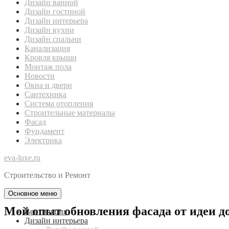
Дизайн ванной
Дизайн гостиной
Дизайн интерьера
Дизайн кухни
Дизайн спальни
Канализация
Кровля крыши
Монтаж пола
Новости
Окна и двери
Сантехника
Система отопления
Строительные материалы
Фасад
Фундамент
Электрика
eva-luxe.ru
Строительство и Ремонт
Основное меню
Мой опыт обновления фасада от идеи до
Вентиляция
Дизайн интерьера