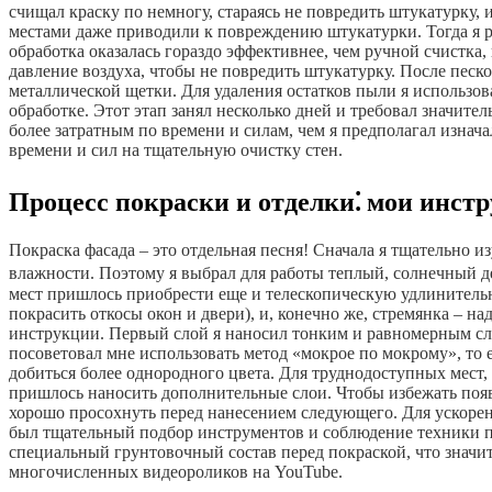
счищал краску по немногу, стараясь не повредить штукатурку,
местами даже приводили к повреждению штукатурки. Тогда я р
обработка оказалась гораздо эффективнее, чем ручной счистка
давление воздуха, чтобы не повредить штукатурку. После пес
металлической щетки. Для удаления остатков пыли я использо
обработке. Этот этап занял несколько дней и требовал значител
более затратным по времени и силам, чем я предполагал изнача
времени и сил на тщательную очистку стен.
Процесс покраски и отделки⁚ мои инст
Покраска фасада – это отдельная песня! Сначала я тщательно 
влажности. Поэтому я выбрал для работы теплый, солнечный 
мест пришлось приобрести еще и телескопическую удлинительн
покрасить откосы окон и двери), и, конечно же, стремянка – н
инструкции. Первый слой я наносил тонким и равномерным слое
посоветовал мне использовать метод «мокрое по мокрому», то
добиться более однородного цвета. Для труднодоступных мест, 
пришлось наносить дополнительные слои. Чтобы избежать появл
хорошо просохнуть перед нанесением следующего. Для ускорен
был тщательный подбор инструментов и соблюдение техники пок
специальный грунтовочный состав перед покраской, что значит
многочисленных видеороликов на YouTube.