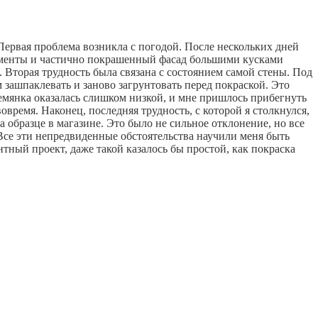
Первая проблема возникла с погодой. После нескольких дней
рументы и частично покрашенный фасад большими кусками
. Вторая трудность была связана с состоянием самой стены. Под
 зашпаклевать и заново загрунтовать перед покраской. Это
ремянка оказалась слишком низкой, и мне пришлось прибегнуть
овремя. Наконец, последняя трудность, с которой я столкнулся,
на образце в магазине. Это было не сильное отклонение, но все
. Все эти непредвиденные обстоятельства научили меня быть
ный проект, даже такой казалось бы простой, как покраска