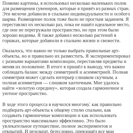
Помимо картины, я использовал несколько маленьких полок
для размещения сувениров, которые я привёз из разных стран.
Эти мелочи добавили в спальню индивидуальности и особого
шарма. Размещение полок тоже было не простым заданием. Я
переставлял их несколько раз, пока не нашёл идеальное место,
где они не перегружали пространство, но при этом были
хорошо видимы. Я также добавил несколько растений в
горшках, которые добавили в спальню жизни и свежести.
Оказалось, что важно не только выбрать правильные арт-
объекты, но и правильно их разместить. Я экспериментировал
с разными вариантами композиции, переставляя предметы и
меняя их положение. В итоге я пришёл к выводу, что важно
соблюдать баланс между симметрией и асимметрией. Полная
симметрия может сделать интерьер слишком скучным, а
полная асимметрия — слишком хаотичным. Мне удалось
найти «золотую середину», которая создала гармоничное и
уютное пространство.
В ходе этого процесса я научился многому⁚ как правильно
подбирать арт-объекты к общему стилю спальни, как
создавать гармоничные композиции и как использовать
пространство максимально эффективно. Это было
увлекательное путешествие, полное экспериментов и
открытий. И результат, безусловно, превзошёл все мои