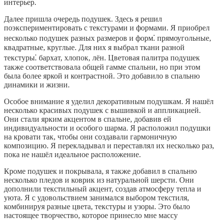
интерьер.
Далее пришла очередь подушек. Здесь я решил
поэкспериментировать с текстурами и формами. Я приобрел
несколько подушек разных размеров и форм⁚ прямоугольные,
квадратные, круглые. Для них я выбрал ткани разной
текстуры⁚ бархат, хлопок, лён. Цветовая палитра подушек
также соответствовала общей гамме спальни, но при этом
была более яркой и контрастной. Это добавило в спальню
динамики и жизни.
Особое внимание я уделил декоративным подушкам. Я нашёл
несколько красивых подушек с вышивкой и аппликацией.
Они стали ярким акцентом в спальне, добавив ей
индивидуальности и особого шарма. Я расположил подушки
на кровати так, чтобы они создавали гармоничную
композицию. Я перекладывал и переставлял их несколько раз,
пока не нашёл идеальное расположение.
Кроме подушек и покрывала, я также добавил в спальню
несколько пледов и коврик из натуральной шерсти. Они
дополнили текстильный акцент, создав атмосферу тепла и
уюта. Я с удовольствием занимался выбором текстиля,
комбинируя разные цвета, текстуры и узоры. Это было
настоящее творчество, которое принесло мне массу