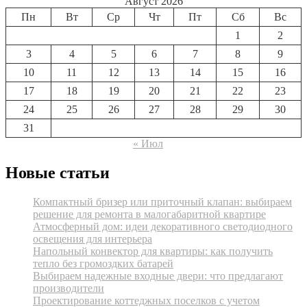
Август 2026
Пн
Вт
Ср
Чт
Пт
Сб
Вс
1
2
3
4
5
6
7
8
9
10
11
12
13
14
15
16
17
18
19
20
21
22
23
24
25
26
27
28
29
30
31
« Июл
Новые статьи
Компактный бризер или приточный клапан: выбираем
решение для ремонта в малогабаритной квартире
Атмосферный дом: идеи декоративного светодиодного
освещения для интерьера
Напольный конвектор для квартиры: как получить
тепло без громоздких батарей
Выбираем надежные входные двери: что предлагают
производители
Проектирование коттеджных поселков с учетом