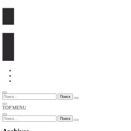
Перейти
к
содержимому
Найти:
TOP MENU
Найти: