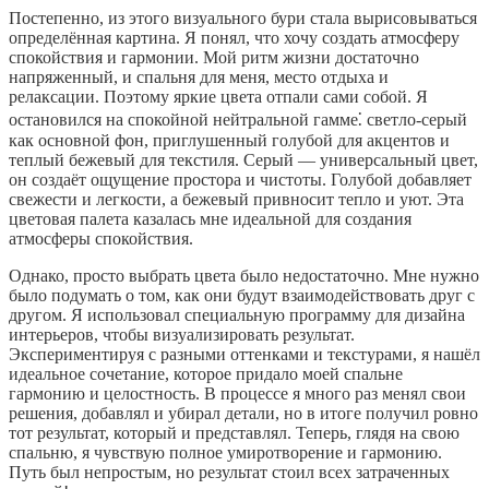
Постепенно, из этого визуального бури стала вырисовываться
определённая картина. Я понял, что хочу создать атмосферу
спокойствия и гармонии. Мой ритм жизни достаточно
напряженный, и спальня для меня, место отдыха и
релаксации. Поэтому яркие цвета отпали сами собой. Я
остановился на спокойной нейтральной гамме⁚ светло-серый
как основной фон, приглушенный голубой для акцентов и
теплый бежевый для текстиля. Серый — универсальный цвет,
он создаёт ощущение простора и чистоты. Голубой добавляет
свежести и легкости, а бежевый привносит тепло и уют. Эта
цветовая палета казалась мне идеальной для создания
атмосферы спокойствия.
Однако, просто выбрать цвета было недостаточно. Мне нужно
было подумать о том, как они будут взаимодействовать друг с
другом. Я использовал специальную программу для дизайна
интерьеров, чтобы визуализировать результат.
Экспериментируя с разными оттенками и текстурами, я нашёл
идеальное сочетание, которое придало моей спальне
гармонию и целостность. В процессе я много раз менял свои
решения, добавлял и убирал детали, но в итоге получил ровно
тот результат, который и представлял. Теперь, глядя на свою
спальню, я чувствую полное умиротворение и гармонию.
Путь был непростым, но результат стоил всех затраченных