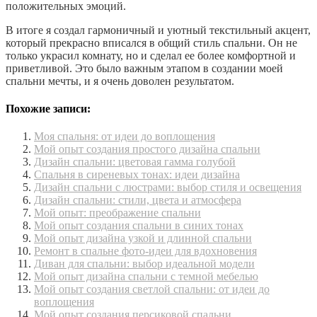
положительных эмоций.
В итоге я создал гармоничный и уютный текстильный акцент,
который прекрасно вписался в общий стиль спальни. Он не
только украсил комнату, но и сделал ее более комфортной и
приветливой. Это было важным этапом в создании моей
спальни мечты, и я очень доволен результатом.
Похожие записи:
Моя спальня: от идеи до воплощения
Мой опыт создания простого дизайна спальни
Дизайн спальни: цветовая гамма голубой
Спальня в сиреневых тонах: идеи дизайна
Дизайн спальни с люстрами: выбор стиля и освещения
Дизайн спальни: стили, цвета и атмосфера
Мой опыт: преображение спальни
Мой опыт создания спальни в синих тонах
Мой опыт дизайна узкой и длинной спальни
Ремонт в спальне фото-идеи для вдохновения
Диван для спальни: выбор идеальной модели
Мой опыт дизайна спальни с темной мебелью
Мой опыт создания светлой спальни: от идеи до
воплощения
Мой опыт создания персиковой спальни