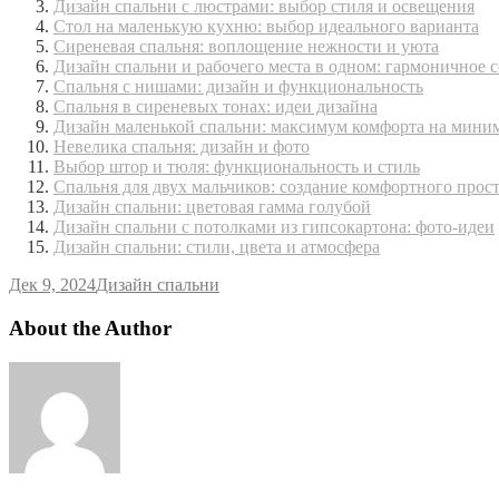
Дизайн спальни с люстрами: выбор стиля и освещения
Стол на маленькую кухню: выбор идеального варианта
Сиреневая спальня: воплощение нежности и уюта
Дизайн спальни и рабочего места в одном: гармоничное 
Спальня с нишами: дизайн и функциональность
Спальня в сиреневых тонах: идеи дизайна
Дизайн маленькой спальни: максимум комфорта на мини
Невелика спальня: дизайн и фото
Выбор штор и тюля: функциональность и стиль
Спальня для двух мальчиков: создание комфортного прос
Дизайн спальни: цветовая гамма голубой
Дизайн спальни с потолками из гипсокартона: фото-идеи
Дизайн спальни: стили, цвета и атмосфера
Дек 9, 2024
Дизайн спальни
About the Author