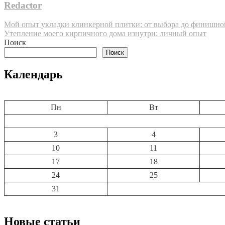
Redactor
Навигация
Мой опыт укладки клинкерной плитки: от выбора до финишно
Утепление моего кирпичного дома изнутри: личный опыт
по
Поиск
записям
Поиск
Календарь
Пн
Вт
3
4
10
11
17
18
24
25
31
Новые статьи