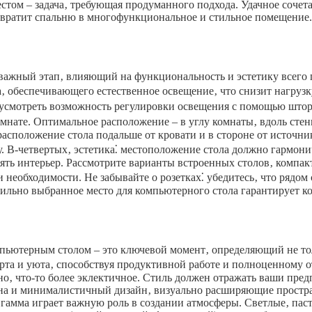
том – задача‚ требующая продуманного подхода. Удачное сочета
евратит спальню в многофункциональное и стильное помещение. 
и важный этап‚ влияющий на функциональность и эстетику всег
а‚ обеспечивающего естественное освещение‚ что снизит нагрузк
усмотреть возможность регулировки освещения с помощью штор 
нате. Оптимальное расположение – в углу комнаты‚ вдоль стены
 расположение стола подальше от кровати и в стороне от источ
 В-четвертых‚ эстетика⁚ местоположение стола должно гармони
ять интерьер. Рассмотрите варианты встроенных столов‚ компа
и необходимости. Не забывайте о розетках⁚ убедитесь‚ что рядо
ильно выбранное место для компьютерного стола гарантирует к
мпьютерным столом – это ключевой момент‚ определяющий не то
рта и уюта‚ способствуя продуктивной работе и полноценному о
о‚ что-то более эклектичное. Стиль должен отражать ваши пред
на и минималистичный дизайн‚ визуально расширяющие простран
гамма играет важную роль в создании атмосферы. Светлые‚ паст