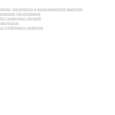
ение для ремонта в малогабаритной квартире
вещения для интерьера
без громоздких батарей
изводители
 и устойчивого развития