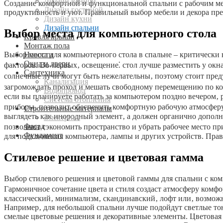
Дизайн ванной
Создание комфортной и функциональной спальни с рабочим мес
Дизайн гостиной
продуктивность и уют. Правильный выбор мебели и декора пр
Дизайн кухни
Дизайн спальни
Выбор места для компьютерного стола
Кровля крыши
Монтаж пола
Новости
Выбор места для компьютерного стола в спальне – критическ
Окна и двери
факторов. Во-первых‚ освещение⁚ стол лучше разместить у окн
Сантехника
солнечные лучи могут быть нежелательны‚ поэтому стоит пред
Канализация
загромождать проход и мешать свободному перемещению по ком
Водопровод
если вы планируете работать за компьютером поздно вечером‚
Система отопления
приборы‚ позволит обеспечить комфортную рабочую атмосферу.
Строительные материалы
выглядеть как инородный элемент‚ а должен органично дополн
Электрика
Фасад
позволяют сэкономить пространство и убрать рабочее место пр
Фундамент
для подключения компьютера‚ лампы и других устройств. Прав
Стилевое решение и цветовая гамма
Выбор стилевого решения и цветовой гаммы для спальни с ко
Гармоничное сочетание цвета и стиля создаст атмосферу комфо
классический‚ минимализм‚ скандинавский‚ лофт или‚ возможн
Например‚ для небольшой спальни лучше подойдут светлые то
смелые цветовые решения и декоративные элементы. Цветовая 