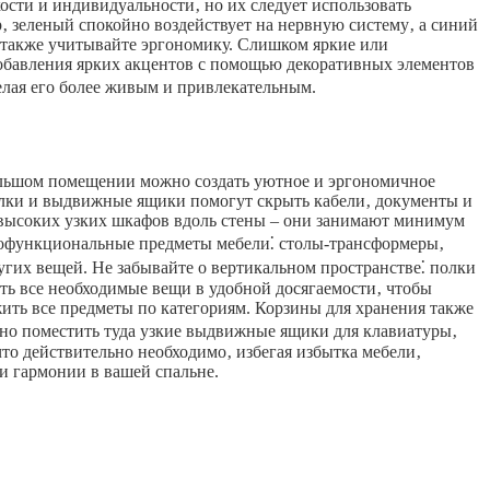
сти и индивидуальности‚ но их следует использовать
р‚ зеленый спокойно воздействует на нервную систему‚ а синий
о также учитывайте эргономику. Слишком яркие или
добавления ярких акцентов с помощью декоративных элементов
 делая его более живым и привлекательным.
ольшом помещении можно создать уютное и эргономичное
олки и выдвижные ящики помогут скрыть кабели‚ документы и
 высоких узких шкафов вдоль стены – они занимают минимум
огофункциональные предметы мебели⁚ столы-трансформеры‚
гих вещей. Не забывайте о вертикальном пространстве⁚ полки
ть все необходимые вещи в удобной досягаемости‚ чтобы
ить все предметы по категориям. Корзины для хранения также
ожно поместить туда узкие выдвижные ящики для клавиатуры‚
то действительно необходимо‚ избегая избытка мебели‚
 и гармонии в вашей спальне.