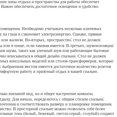
ние зоны отдыха и пространства для работы обеспечит
Важно обеспечить достаточное освещение и удобство.
о помещения. Необходимо учитывать несколько ключевых
у на глаза и сэкономит электроэнергию. Однако‚ прямые
или жалюзи. Во-вторых‚ пространство⁚ стол не должен
 или в нише‚ если таковая имеется. В-третьих‚ шумоизоляция⁚
ников шума‚ таких как уличный шум или работающие бытовые
чно вписываться в общий дизайн спальни. Стол не должен
ктных консольных моделей или столов-трансформеров‚ которые
м с выбранным местом имеется достаточное количество розеток
омфортную работу и приятный отдых в вашей спальне.
лько внешний вид‚ но и общее настроение комнаты.
тдыху. Для начала‚ определитесь с общим стилем спальни⁚
почтения и соответствовать размеру и планировке помещения.
ство. В просторной спальне можно позволить себе более
ельные тона (белый‚ бежевый‚ светло-серый‚ голубой) создают