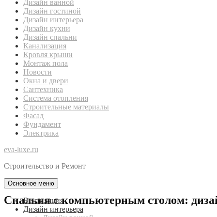
Дизайн ванной
Дизайн гостиной
Дизайн интерьера
Дизайн кухни
Дизайн спальни
Канализация
Кровля крыши
Монтаж пола
Новости
Окна и двери
Сантехника
Система отопления
Строительные материалы
Фасад
Фундамент
Электрика
eva-luxe.ru
Строительство и Ремонт
Основное меню
Спальня с компьютерным столом: диза
Вентиляция
Дизайн интерьера