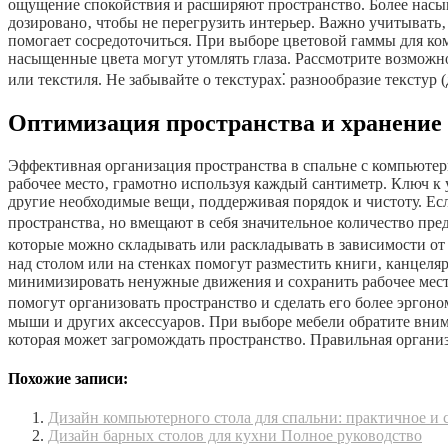
ощущение спокойствия и расширяют пространство. Более насыщ
дозировано‚ чтобы не перегрузить интерьер. Важно учитывать‚
помогает сосредоточиться. При выборе цветовой гаммы для ко
насыщенные цвета могут утомлять глаза. Рассмотрите возможн
или текстиля. Не забывайте о текстурах⁚ разнообразие текстур
Оптимизация пространства и хранение
Эффективная организация пространства в спальне с компьюте
рабочее место‚ грамотно используя каждый сантиметр. Ключ к
другие необходимые вещи‚ поддерживая порядок и чистоту. Е
пространства‚ но вмещают в себя значительное количество п
которые можно складывать или раскладывать в зависимости от
над столом или на стенках помогут разместить книги‚ канцел
минимизировать ненужные движения и сохранить рабочее место
помогут организовать пространство и сделать его более эрго
мыши и других аксессуаров. При выборе мебели обратите внима
которая может загромождать пространство. Правильная организа
Похожие записи:
Дизайн компьютерного стола для спальни: практичное и 
Дизайн барных столов для кухни Полное руководство