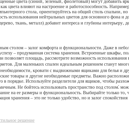
енные цвета (синий‚ зеленый‚ фиолетовый) могут добавить ярко
 как цвета влияют на настроение и работоспособность. Наприме
мпьютерного стола‚ ориентируйтесь на общий стиль спальни‚ н
ость использования нейтральных цветов для основного фона и 
 (дерево‚ ткань‚ металл) добавит интереса и глубины интерьеру‚
рным столом – залог комфорта и функциональности. Даже в неб
 успеху – продуманная система хранения. Встроенные шкафы‚ п
сли позволяет площадь‚ рассмотрите возможность использования
редметов. Для маленьких спален идеальным решением станут мн
 необходимости‚ кровати с выдвижными ящиками для белья и дру
ярские товары и другие необходимые предметы. Важно расположи
 в порядке. Используйте разделители для ящиков‚ чтобы разлож
номичным. Не бойтесь использовать пространство под столом⁚ м
ние на ее размеры и функциональность. Выбирайте только то‚ ч
ция хранения – это не только удобство‚ но и залог спокойствия
стильное решение