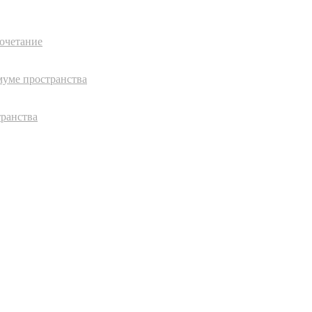
сочетание
муме пространства
транства