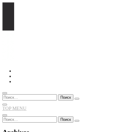
Перейти
к
содержимому
Найти:
TOP MENU
Найти: