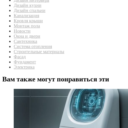
Дизайн интерьера
Дизайн кухни
Дизайн спальни
Канализация
Кровля крыши
Монтаж пола
Новости
Окна и двери
Сантехника
Система отопления
Строительные материалы
Фасад
Фундамент
Электрика
Вам также могут понравиться эти