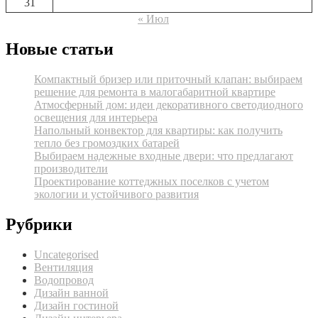
31
« Июл
Новые статьи
Компактный бризер или приточный клапан: выбираем
решение для ремонта в малогабаритной квартире
Атмосферный дом: идеи декоративного светодиодного
освещения для интерьера
Напольный конвектор для квартиры: как получить
тепло без громоздких батарей
Выбираем надежные входные двери: что предлагают
производители
Проектирование коттеджных поселков с учетом
экологии и устойчивого развития
Рубрики
Uncategorised
Вентиляция
Водопровод
Дизайн ванной
Дизайн гостиной