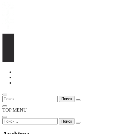
Перейти
к
содержимому
Найти:
TOP MENU
Найти: