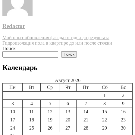
Redactor
Навигация
Мой опыт обновления фасада от идеи до результата
Гидроизоляция пола в квартире до или после стяжки
по
Поиск
записям
Поиск
Календарь
Август 2026
Пн
Вт
Ср
Чт
Пт
Сб
Вс
1
2
3
4
5
6
7
8
9
10
11
12
13
14
15
16
17
18
19
20
21
22
23
24
25
26
27
28
29
30