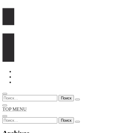
Перейти
к
содержимому
Найти:
TOP MENU
Найти: