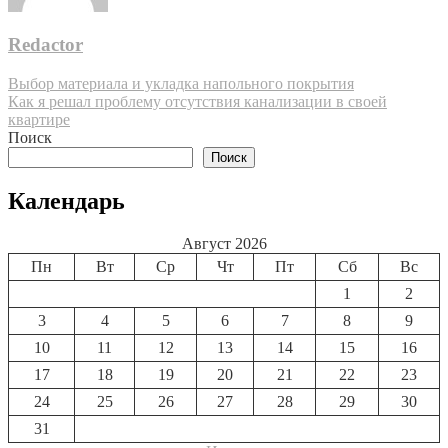
Redactor
Навигация
Выбор материала и укладка напольного покрытия
Как я решал проблему отсутствия канализации в своей
по
квартире
записям
Поиск
Поиск
Календарь
Август 2026
Пн
Вт
Ср
Чт
Пт
Сб
Вс
1
2
3
4
5
6
7
8
9
10
11
12
13
14
15
16
17
18
19
20
21
22
23
24
25
26
27
28
29
30
31