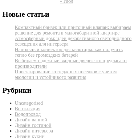
« Июл
Новые статьи
Компактный бризер или приточный клапан: выбираем
решение для ремонта в малогабаритной квартире
Атмосферный дом: идеи декоративного светодиодного
освещения для интерьера
Напольный конвектор для квартиры: как получить
тепло без громоздких батарей
Выбираем надежные входные двери: что предлагают
производители
Проектирование коттеджных поселков с учетом
экологии и устойчивого развития
Рубрики
Uncategorised
Вентиляция
Водопровод
Дизайн ванной
Дизайн гостиной
Дизайн интерьера
Дизайн кухни