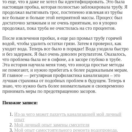
то еще, что я даже не хотел бы идентифицировать. Это была
настоящая пробка, которая полностью заблокировала трубу. Я
продолжал вытягивать трос, постепенно извлекая из трубы
все больше и больше этой неприятной массы. Процесс был
достаточно затяжным и не очень приятным, но я упорно
продолжал, пока труба не очистилась на сто процентов.
После извлечения пробки, я еще раз промыл трубу горячей
водой, чтобы удалить остатки грязи. Затем я проверил, как
уходит вода. Теперь все было в порядке! Вода уходила быстро
и без задержек. Я был очень доволен результатом. Оказалось,
что проблема была не в сифоне, а в засоре глубоко в трубе.
Эта история научила меня тому, что иногда простые методы
не помогают, и нужно прибегать к более радикальным мерам.
И главное — регулярная профилактика канализации ‒ это
лучшая страховка от подобных проблем в будущем. Теперь я
знаю, что нужно быть более внимательным и своевременно
принимать меры по предотвращению засоров.
Похожие записи:
Из-за чего может пахнуть канализацией мой личный
опыт
Мой личный опыт замены смесителя
Мой опыт самостоятельного ремонта водопровода,