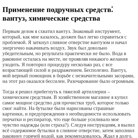
Применение подручных средств⁚
вантуз, химические средства
Первым делом я схватил вантуз. Знакомый инструмент,
который, как мне казалось, должен был легко справиться с
проблемой. Я заткнул сливное отверстие вантузом и начал
энергично накачивать воздух. Звук был довольно
убедительным, но результата практически не было. Вода в
раковине осталась на месте, не проявляя никакого желания
уходить. Я повторил процедуру несколько раз, с все
возрастающей силой и раздражением. Бесполезно. Вантуз,
мой верный помощник в борьбе с незначительными засорами,
на этот раз оказался бессилен. Разочарование было огромным.
Тогда я решил прибегнуть к тяжелой артиллерии –
химическим средствам. В хозяйственном магазине я купил
самое мощное средство для прочистки труб, которое только
смог найти. На бутылке были нарисованы страшные
картинки, и предупреждения о необходимости использовать
перчатки и респиратор, что еще больше усиливало мое
чувство надежды (или страха?). Следуя инструкциям, я вылил
всё содержимое бутылки в сливное отверстие, затем заполнил
раковину горячей водой, как рекомендовалось. Ждал я долго,