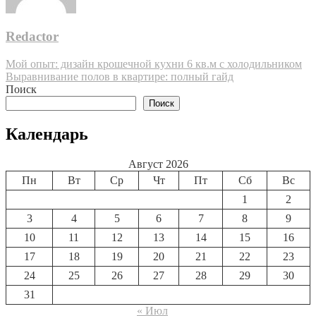
Redactor
Навигация
Мой опыт: дизайн крошечной кухни 6 кв.м с холодильником
Выравнивание полов в квартире: полный гайд
по
Поиск
записям
Поиск
Календарь
Август 2026
Пн
Вт
Ср
Чт
Пт
Сб
Вс
1
2
3
4
5
6
7
8
9
10
11
12
13
14
15
16
17
18
19
20
21
22
23
24
25
26
27
28
29
30
31
« Июл