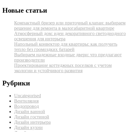
Новые статьи
Компактный бризер или приточный клапан: выбираем
решение для ремонта в малогабаритной квартире
Атмосферный дом: идеи декоративного светодиодного
освещения для интерьера
Напольный конвектор для квартиры: как получить
тепло без громоздких батарей
Выбираем надежные входные двери: что предлагают
производители
Проектирование коттеджных поселков с учетом
экологии и устойчивого развития
Рубрики
Uncategorised
Вентиляция
Водопровод
Дизайн ванной
Дизайн гостиной
Дизайн интерьера
Дизайн кухни