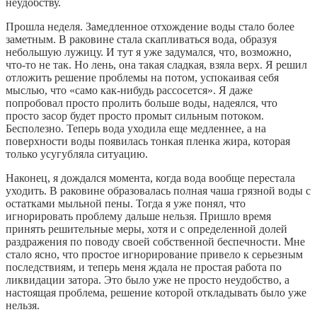
неудобству.
Прошла неделя. Замедленное отхождение воды стало более
заметным. В раковине стала скапливаться вода, образуя
небольшую лужицу. И тут я уже задумался, что, возможно,
что-то не так. Но лень, она такая сладкая, взяла верх. Я решил
отложить решение проблемы на потом, успокаивая себя
мыслью, что «само как-нибудь рассосется». Я даже
попробовал просто пролить больше воды, надеялся, что
просто засор будет просто промыт сильным потоком.
Бесполезно. Теперь вода уходила еще медленнее, а на
поверхности воды появилась тонкая пленка жира, которая
только усугубляла ситуацию.
Наконец, я дождался момента, когда вода вообще перестала
уходить. В раковине образовалась полная чаша грязной воды с
остатками мыльной пены. Тогда я уже понял, что
игнорировать проблему дальше нельзя. Пришло время
принять решительные меры, хотя и с определенной долей
раздражения по поводу своей собственной беспечности. Мне
стало ясно, что простое игнорирование привело к серьезным
последствиям, и теперь меня ждала не простая работа по
ликвидации затора. Это было уже не просто неудобство, а
настоящая проблема, решение которой откладывать было уже
нельзя.