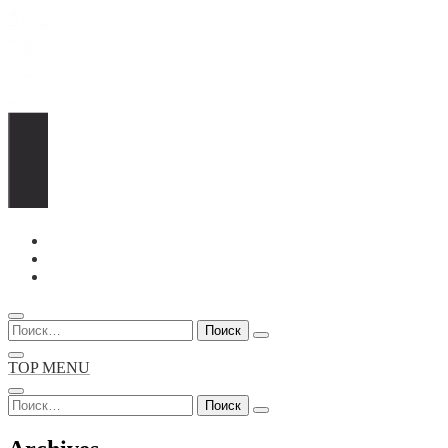
Перейти
к
содержимому
Найти:
TOP MENU
Найти: