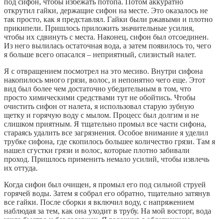
под сифон, чтобы избежать потопа. Потом аккуратно
открутил гайки, держащие сифон на месте. Это оказалось не
так просто, как я представлял. Гайки были ржавыми и плотно
прикипели. Пришлось приложить значительные усилия,
чтобы их сдвинуть с места. Наконец, сифон был отсоединен.
Из него вылилась остаточная вода, а затем появилось то, чего
я больше всего опасался – неприятный, слизистый налет.
Я с отвращением посмотрел на это месиво. Внутри сифона
накопилось много грязи, волос, и непонятно чего еще. Этот
вид был более чем достаточно убедительным в том, что
просто химическими средствами тут не обойтись. Чтобы
очистить сифон от налета, я использовал старую зубную
щетку и горячую воду с мылом. Процесс был долгим и не
слишком приятным. Я тщательно промыл все части сифона,
стараясь удалить все загрязнения. Особое внимание я уделил
трубке сифона, где скопилось большее количество грязи. Там я
нашел сгустки грязи и волос, которые плотно забивали
проход. Пришлось применить немало усилий, чтобы извлечь
их оттуда.
Когда сифон был очищен, я промыл его под сильной струей
горячей воды. Затем я собрал его обратно, тщательно затянув
все гайки. После сборки я включил воду, с напряжением
наблюдая за тем, как она уходит в трубу. На мой восторг, вода