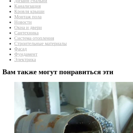
Дизайн спальни
Канализация
Кровля крыши
Монтаж пола
Новости
Окна и двери
Сантехника
Система отопления
Строительные материалы
Фасад
Фундамент
Электрика
Вам также могут понравиться эти