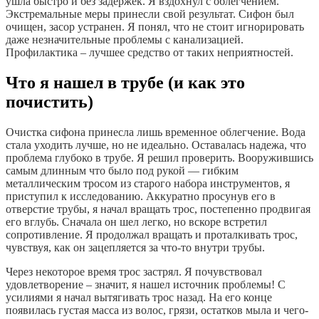
ушла быстро и без задержек. Я вздохнул с облегчением.
Экстремальные меры принесли свой результат. Сифон был
очищен, засор устранен. Я понял, что не стоит игнорировать
даже незначительные проблемы с канализацией.
Профилактика – лучшее средство от таких неприятностей.
Что я нашел в трубе (и как это
почистить)
Очистка сифона принесла лишь временное облегчение. Вода
стала уходить лучше, но не идеально. Оставалась надежа, что
проблема глубоко в трубе. Я решил проверить. Вооружившись
самым длинным что было под рукой — гибким
металлическим тросом из старого набора инструментов, я
приступил к исследованию. Аккуратно просунув его в
отверстие трубы, я начал вращать трос, постепенно продвигая
его вглубь. Сначала он шел легко, но вскоре встретил
сопротивление. Я продолжал вращать и проталкивать трос,
чувствуя, как он зацепляется за что-то внутри трубы.
Через некоторое время трос застрял. Я почувствовал
удовлетворение ‒ значит, я нашел источник проблемы! С
усилиями я начал вытягивать трос назад. На его конце
появилась густая масса из волос, грязи, остатков мыла и чего-