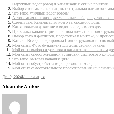
Наружный водопровод и канализация: общие понятия
Выбор системы канализации: центральная или автономна
Что такое уличный водопровод?
Автономная канализация: мой опыт выбора и установки 
Сделай сам: Канализация моего загородного дома
Как я повысил давление в водопроводе своего дома
Прокладка канализации в частном доме: пошаговое руко
Выбор труб и фитингов, подготовка к монтажу и процес
Каталог Все для водопровода Полное руководство по вы
Мой опыт: Фото фундамент для дома своими руками
Мой опыт выбора и установки канализации в частном до
Мой опыт самостоятельной установки смотрового колодц
Что такое бытовая канализация?
Мой опыт обустройства водопровода из колодца
Мой опыт самостоятельного проектирования канализаци
Дек 9, 2024
Канализация
About the Author