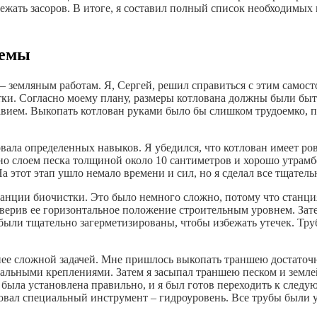
жать засоров. В итоге, я составил полный список необходимых 
темы
 земляным работам. Я, Сергей, решил справиться с этим самосто
ки. Согласно моему плану, размеры котлована должны были быт
авием. Выкопать котлован руками было бы слишком трудоемко, п
овала определенных навыков. Я убедился, что котлован имеет ро
 дно слоем песка толщиной около 10 сантиметров и хорошо утрам
а этот этап ушло немало времени и сил, но я сделал все тщател
станции биочистки. Это было немного сложно, потому что станц
оверив ее горизонтальное положение строительным уровнем. Зат
были тщательно загерметизированы, чтобы избежать утечек. Тру
енее сложной задачей. Мне пришлось выкопать траншею достато
иальными креплениями. Затем я засыпал траншею песком и земле
а была установлена правильно, и я был готов переходить к след
зовал специальный инструмент – гидроуровень. Все трубы были