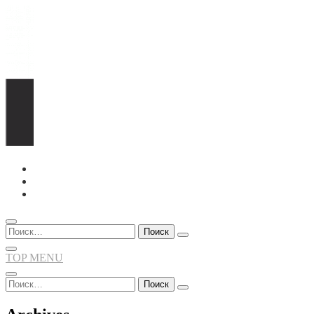
Перейти
к
содержимому
Найти:
TOP MENU
Найти: