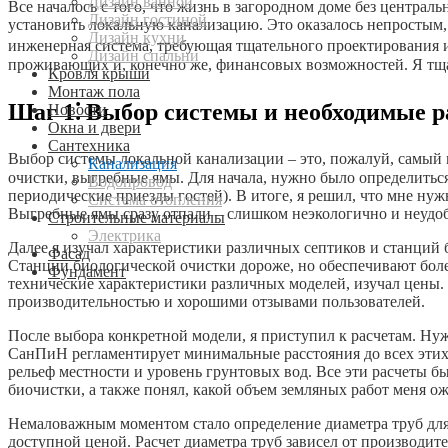
Дизайн ванной
Все началось с того, что жизнь в загородном доме без централ
Дизайн гостиной
установить локальную канализацию. Это оказалось непростым, 
Дизайн кухни
инженерная система, требующая тщательного проектирования и
Дизайн спальни
проживающих и, конечно же, финансовых возможностей. Я тщат
Кровля крыши
Монтаж пола
Шаг 1⁚ Выбор системы и необходимые 
Новости
Окна и двери
Сантехника
Выбор системы локальной канализации – это, пожалуй, самый в
Канализация
очистки, выгребные ямы. Для начала, нужно было определиться
Водопровод
периодические приезды гостей). В итоге, я решил, что мне нуж
Система отопления
Выгребные ямы сразу отпали – слишком неэкологично и неудо
Строительные материалы
Электрика
Далее я изучал характеристики различных септиков и станций 
Фасад
Станции биологической очистки дороже, но обеспечивают боле
Фундамент
технические характеристики различных моделей, изучал цены.
производительностью и хорошими отзывами пользователей.
После выбора конкретной модели, я приступил к расчетам. Нуж
СанПиН регламентирует минимальные расстояния до всех этих 
рельеф местности и уровень грунтовых вод. Все эти расчеты б
биочистки, а также понял, какой объем земляных работ меня о
Немаловажным моментом стало определение диаметра труб для 
доступной ценой. Расчет диаметра труб зависел от производи