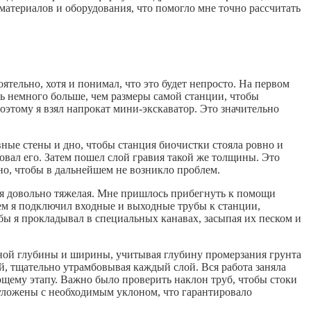
материалов и оборудования, что помогло мне точно рассчитать
ятельно, хотя и понимал, что это будет непросто. На первом
ь немного больше, чем размеры самой станции, чтобы
оэтому я взял напрокат мини-экскаватор. Это значительно
вные стены и дно, чтобы станция биочистки стояла ровно и
бовал его. Затем пошел слой гравия такой же толщины. Это
ьно, чтобы в дальнейшем не возникло проблем.
ия довольно тяжелая. Мне пришлось прибегнуть к помощи
ем я подключил входные и выходные трубы к станции,
бы я прокладывал в специальных канавах, засыпая их песком и
чной глубины и ширины, учитывая глубину промерзания грунта
й, тщательно утрамбовывая каждый слой. Вся работа заняла
ующему этапу. Важно было проверить наклон труб, чтобы стоки
 уложены с необходимым уклоном, что гарантировало