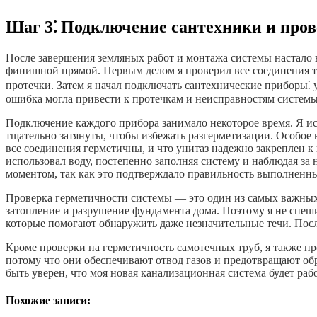
Шаг 3⁚ Подключение сантехники и пров
После завершения земляных работ и монтажа системы настало в
финишной прямой. Первым делом я проверил все соединения тр
протечки. Затем я начал подключать сантехнические приборы⁚
ошибка могла привести к протечкам и неисправностям системы
Подключение каждого прибора занимало некоторое время. Я и
тщательно затянуты, чтобы избежать разгерметизации. Особое
все соединения герметичны, и что унитаз надежно закреплен к
использовал воду, постепенно заполняя систему и наблюдая за
моментом, так как это подтверждало правильность выполненны
Проверка герметичности системы — это один из самых важных
затопление и разрушение фундамента дома. Поэтому я не спеш
которые помогают обнаружить даже незначительные течи. После
Кроме проверки на герметичность самотечных труб, я также п
потому что они обеспечивают отвод газов и предотвращают обр
быть уверен, что моя новая канализационная система будет раб
Похожие записи: