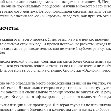
ьной канализации стала для меня настоящим испытанием. Я, Петр
но очень поучительным процессом. Изучив множество вариантов, 
 грамотного монтажа. Выбор подходящей системы зависит от мно
ельно взвесил все «за» и «против» перед тем, как принять окон
расчеты
ажный этап всего проекта. Я потратил на него немало времени,
 с объемом сточных вод. Я провел несложные расчеты, исходя и
на система с производительностью не менее 1 кубометра в сутки,
бно.
биологической очистки. Септики казались более бюджетным вариа
е высокую степень очистки сточных вод и практически не треб
 В итоге мой выбор упал на станцию биочистки «Экология-плюс
но было определить место расположения станции на участке, уч
объектов. Я тщательно измерил все расстояния, используя рул
ыли занесены в специальную таблицу, чтобы не запутаться. В ре
жидает. Все данные я зафиксировал в детальном плане, чтобы в 
канализации и их прокладки. Я выбрал трубы из поливинилхлор
тельности станции биочистки и количества санитарных приборов