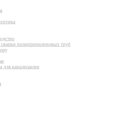
я
септика
водство
с сварки полипропиленовых труб
бору
ме
а для канализации
и