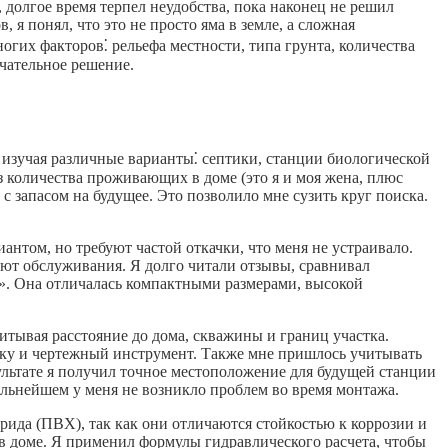
, долгое время терпел неудобства, пока наконец не решил
я понял, что это не просто яма в земле, а сложная
гих факторов⁚ рельефа местности, типа грунта, количества
чательное решение.
 изучая различные варианты⁚ септики, станции биологической
з количества проживающих в доме (это я и моя жена, плюс
 с запасом на будущее. Это позволило мне сузить круг поиска.
нтом, но требуют частой откачки, что меня не устраивало.
уют обслуживания. Я долго читали отзывы, сравнивал
». Она отличалась компактными размерами, высокой
итывая расстояние до дома, скважины и границ участка.
етку и чертежный инструмент. Также мне пришлось учитывать
зультате я получил точное местоположение для будущей станции
дальнейшем у меня не возникло проблем во время монтажа.
ида (ПВХ), так как они отличаются стойкостью к коррозии и
 в доме. Я применил формулы гидравлического расчета, чтобы