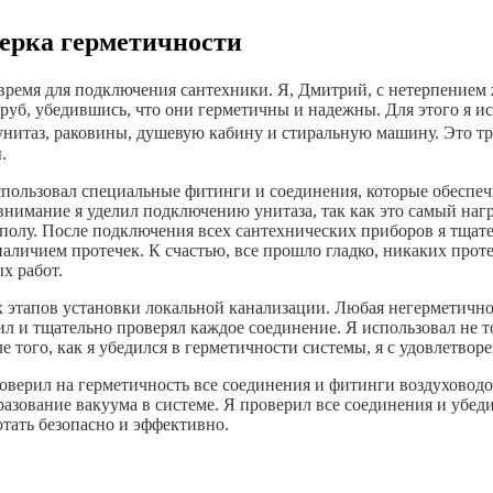
ерка герметичности
ремя для подключения сантехники. Я, Дмитрий, с нетерпением жд
уб, убедившись, что они герметичны и надежны. Для этого я и
 унитаз, раковины, душевую кабину и стиральную машину. Это т
.
спользовал специальные фитинги и соединения, которые обеспе
 внимание я уделил подключению унитаза, так как это самый на
 полу. После подключения всех сантехнических приборов я тщате
 наличием протечек. К счастью, все прошло гладко, никаких про
х работ.
 этапов установки локальной канализации. Любая негерметично
ил и тщательно проверял каждое соединение. Я использовал не 
 того, как я убедился в герметичности системы, я с удовлетвор
роверил на герметичность все соединения и фитинги воздуховод
азование вакуума в системе. Я проверил все соединения и убеди
отать безопасно и эффективно.