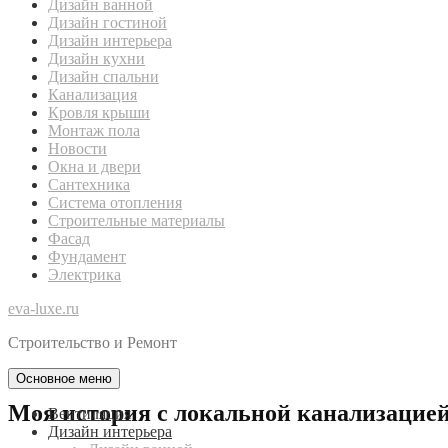
Дизайн ванной
Дизайн гостиной
Дизайн интерьера
Дизайн кухни
Дизайн спальни
Канализация
Кровля крыши
Монтаж пола
Новости
Окна и двери
Сантехника
Система отопления
Строительные материалы
Фасад
Фундамент
Электрика
eva-luxe.ru
Строительство и Ремонт
Основное меню
Моя история с локальной канализацией:
Вентиляция
Дизайн интерьера