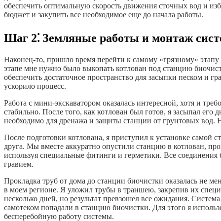
обеспечить оптимальную скорость движения сточных вод и избе
бюджет и закупить все необходимое еще до начала работы.
Шаг 2⁚ Земляные работы и монтаж сис
Наконец-то, пришло время перейти к самому «грязному» этапу –
этапе мне нужно было выкопать котлован под станцию биочист
обеспечить достаточное пространство для засыпки песком и гр
ускорило процесс.
Работа с мини-экскаватором оказалась интересной, хотя и треб
стабильно. После того, как котлован был готов, я засыпал его
необходимо для дренажа и защиты станции от грунтовых вод. Н
После подготовки котлована, я приступил к установке самой 
друга. Мы вместе аккуратно опустили станцию в котлован, пр
используя специальные фитинги и герметики. Все соединения 
гравием.
Прокладка труб от дома до станции биочистки оказалась не м
в моем регионе. Я уложил трубы в траншею, закрепив их спец
несколько дней, но результат превзошел все ожидания. Систем
самотеком попадали в станцию биочистки. Для этого я исполь
бесперебойную работу системы.