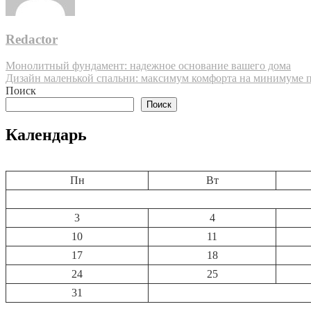
Redactor
Навигация
Монолитный фундамент: надежное основание вашего дома
Дизайн маленькой спальни: максимум комфорта на минимуме 
по
Поиск
записям
Поиск
Календарь
Пн
Вт
3
4
10
11
17
18
24
25
31