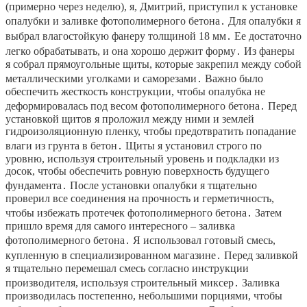
(примерно через неделю), я, Дмитрий, приступил к установке
опалубки и заливке фотополимерного бетона․ Для опалубки я
выбрал влагостойкую фанеру толщиной 18 мм․ Ее достаточно
легко обрабатывать, и она хорошо держит форму․ Из фанеры
я собрал прямоугольные щиты, которые закрепил между собой
металлическими уголками и саморезами․ Важно было
обеспечить жесткость конструкции, чтобы опалубка не
деформировалась под весом фотополимерного бетона․ Перед
установкой щитов я проложил между ними и землей
гидроизоляционную пленку, чтобы предотвратить попадание
влаги из грунта в бетон․ Щиты я установил строго по
уровню, используя строительный уровень и подкладки из
досок, чтобы обеспечить ровную поверхность будущего
фундамента․ После установки опалубки я тщательно
проверил все соединения на прочность и герметичность,
чтобы избежать протечек фотополимерного бетона․ Затем
пришло время для самого интересного – заливка
фотополимерного бетона․ Я использовал готовый смесь,
купленную в специализированном магазине․ Перед заливкой
я тщательно перемешал смесь согласно инструкции
производителя, используя строительный миксер․ Заливка
производилась постепенно, небольшими порциями, чтобы