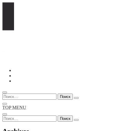
Перейти
к
содержимому
Найти:
TOP MENU
Найти: