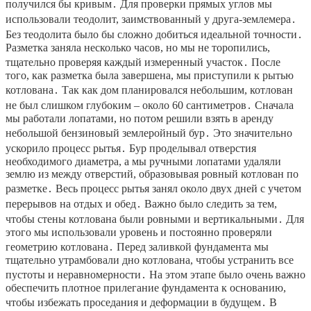
получился бы кривым․ Для проверки прямых углов мы
использовали теодолит, заимствованный у друга-землемера․
Без теодолита было бы сложно добиться идеальной точности․
Разметка заняла несколько часов, но мы не торопились,
тщательно проверяя каждый измеренный участок․ После
того, как разметка была завершена, мы приступили к рытью
котлована․ Так как дом планировался небольшим, котлован
не был слишком глубоким – около 60 сантиметров․ Сначала
мы работали лопатами, но потом решили взять в аренду
небольшой бензиновый землеройный бур․ Это значительно
ускорило процесс рытья․ Бур проделывал отверстия
необходимого диаметра, а мы ручными лопатами удаляли
землю из между отверстий, образовывая ровный котлован по
разметке․ Весь процесс рытья занял около двух дней с учетом
перерывов на отдых и обед․ Важно было следить за тем,
чтобы стены котлована были ровными и вертикальными․ Для
этого мы использовали уровень и постоянно проверяли
геометрию котлована․ Перед заливкой фундамента мы
тщательно утрамбовали дно котлована, чтобы устранить все
пустоты и неравномерности․ На этом этапе было очень важно
обеспечить плотное прилегание фундамента к основанию,
чтобы избежать проседания и деформации в будущем․ В