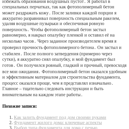
избежать образования воздушных пустот․ Я работал в
специальных перчатках, так как фотополимерный бетон
может раздражать кожу․ После заливки каждой порции я
аккуратно разравнивал поверхность специальным ракелем,
удаляя воздушные пузырьки и обеспечивая ровную
поверхность․ Чтобы фотополимерный бетон застыл
равномерно, я накрыл опалубку пленкой и оставил её на
несколько часов․ Через заданное производителем время я
проверил прочность фотополимерного бетона․ Он застыл и
стабилен․ После полного затвердения (примерно через
сутки), я аккуратно снял опалубку, и мой фундамент был
готов․ Он получился ровный, гладкий и прочный, превосходя
все мои ожидания․ Фотополимерный бетон оказался удобным
и эффективным материалом для строительства фундамента,
процесс оказался проще, чем я представлял изначально․
Главное – тщательно следовать инструкции и быть
внимательным на каждом этапе работы․
Похожие записи:
Как залить фундамент под дом своими руками
Фундамент жилого дома: ключевые аспекты
Выбор типа фундамента для дома с печью