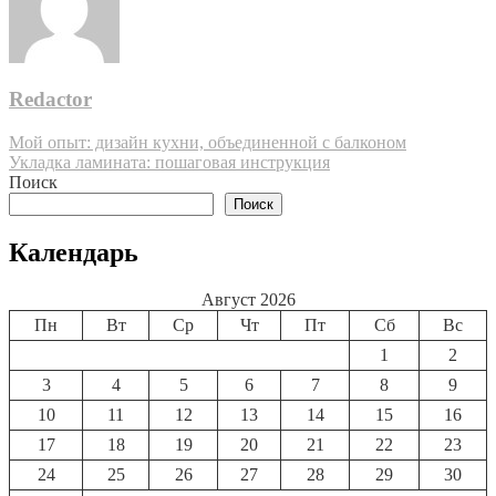
Redactor
Навигация
Мой опыт: дизайн кухни, объединенной с балконом
Укладка ламината: пошаговая инструкция
по
Поиск
записям
Поиск
Календарь
Август 2026
Пн
Вт
Ср
Чт
Пт
Сб
Вс
1
2
3
4
5
6
7
8
9
10
11
12
13
14
15
16
17
18
19
20
21
22
23
24
25
26
27
28
29
30