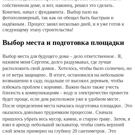
собственном доме, и вот, наконец, решил это сделать․
Конечно, начал с фундамента․ Выбор пало на
фотополимерный, так как он обещал быть быстрым и
надёжным․ Процесс занял несколько дней, и я уже готов к
следующему этапу строительства!
Выбор места и подготовка площадки
Выбор места для будущего дома – дело ответственное․ Я,
назовем меня Сергеем, долго раздумывал, где лучше
расположить свой домик․ Хотелось, чтобы было солнечно, но
и от ветра защищено․ В итоге, остановился на небольшом
возвышении в саду, подальше от высоких деревьев, чтобы
избежать проблем с корнями․ Важно было также учесть
близость к коммуникациям – воду и электричество провести
будет проще, если дом расположен уже в удобном месте․
После определения места началась подготовка площадки․ Это
оказалось довольно трудоемким процессом․ Сначала
пришлось убрать весь мусор, камни, и старую траву․ Затем, я
взял в аренду небольшой экскаватор, чтобы снять верхний
слой земли примерно на глубину 20 сантиметров․ Это