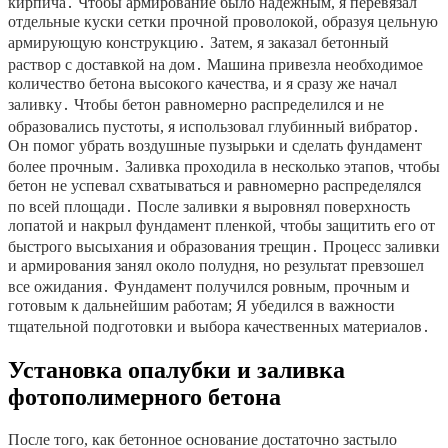
кирпича․ Чтобы армирование было надежным, я перевязал
отдельные куски сетки прочной проволокой, образуя цельную
армирующую конструкцию․ Затем, я заказал бетонный
раствор с доставкой на дом․ Машина привезла необходимое
количество бетона высокого качества, и я сразу же начал
заливку․ Чтобы бетон равномерно распределился и не
образовались пустоты, я использовал глубинный вибратор․
Он помог убрать воздушные пузырьки и сделать фундамент
более прочным․ Заливка проходила в несколько этапов, чтобы
бетон не успевал схватываться и равномерно распределялся
по всей площади․ После заливки я выровнял поверхность
лопатой и накрыл фундамент пленкой, чтобы защитить его от
быстрого высыхания и образования трещин․ Процесс заливки
и армирования занял около полудня, но результат превзошел
все ожидания․ Фундамент получился ровным, прочным и
готовым к дальнейшим работам; Я убедился в важности
тщательной подготовки и выбора качественных материалов․
Установка опалубки и заливка
фотополимерного бетона
После того, как бетонное основание достаточно застыло