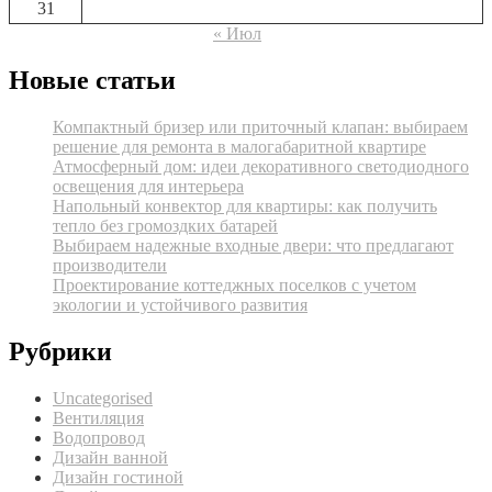
31
« Июл
Новые статьи
Компактный бризер или приточный клапан: выбираем
решение для ремонта в малогабаритной квартире
Атмосферный дом: идеи декоративного светодиодного
освещения для интерьера
Напольный конвектор для квартиры: как получить
тепло без громоздких батарей
Выбираем надежные входные двери: что предлагают
производители
Проектирование коттеджных поселков с учетом
экологии и устойчивого развития
Рубрики
Uncategorised
Вентиляция
Водопровод
Дизайн ванной
Дизайн гостиной