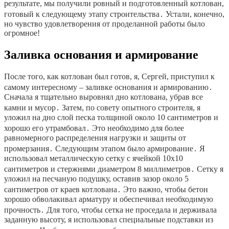
результате, мы получили ровный и подготовленный котлован,
готовый к следующему этапу строительства․ Устали, конечно,
но чувство удовлетворения от проделанной работы было
огромное!
Заливка основания и армирование
После того, как котлован был готов, я, Сергей, приступил к
самому интересному – заливке основания и армированию․
Сначала я тщательно выровнял дно котлована, убрав все
камни и мусор․ Затем, по совету опытного строителя, я
уложил на дно слой песка толщиной около 10 сантиметров и
хорошо его утрамбовал․ Это необходимо для более
равномерного распределения нагрузки и защиты от
промерзания․ Следующим этапом было армирование․ Я
использовал металлическую сетку с ячейкой 10х10
сантиметров и стержнями диаметром 8 миллиметров․ Сетку я
уложил на песчаную подушку, оставив зазор около 5
сантиметров от краев котлована․ Это важно, чтобы бетон
хорошо обволакивал арматуру и обеспечивал необходимую
прочность․ Для того, чтобы сетка не проседала и держивала
заданную высоту, я использовал специальные подставки из