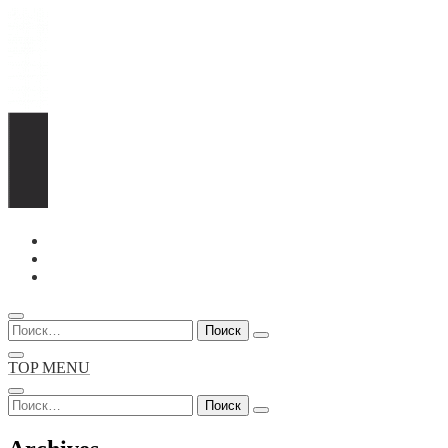
Перейти
к
содержимому
Найти:
TOP MENU
Найти: