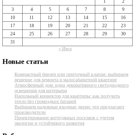
1
2
3
4
5
6
7
8
9
10
11
12
13
14
15
16
17
18
19
20
21
22
23
24
25
26
27
28
29
30
31
« Июл
Новые статьи
Компактный бризер или приточный клапан: выбираем
решение для ремонта в малогабаритной квартире
Атмосферный дом: идеи декоративного светодиодного
освещения для интерьера
Напольный конвектор для квартиры: как получить
тепло без громоздких батарей
Выбираем надежные входные двери: что предлагают
производители
Проектирование коттеджных поселков с учетом
экологии и устойчивого развития