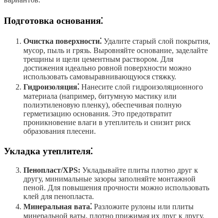
Подготовка основания⁚
Очистка поверхности⁚
Удалите старый слой покрытия,
мусор, пыль и грязь. Выровняйте основание, заделайте
трещины и щели цементным раствором. Для
достижения идеально ровной поверхности можно
использовать самовыравнивающуюся стяжку.
Гидроизоляция⁚
Нанесите слой гидроизоляционного
материала (например, битумную мастику или
полиэтиленовую пленку), обеспечивая полную
герметизацию основания. Это предотвратит
проникновение влаги в утеплитель и снизит риск
образования плесени.
Укладка утеплителя⁚
Пенопласт/XPS:
Укладывайте плиты плотно друг к
другу, минимальные зазоры заполняйте монтажной
пеной. Для повышения прочности можно использовать
клей для пенопласта.
Минеральная вата⁚
Разложите рулоны или плиты
минеральной ваты, плотно прижимая их друг к другу.