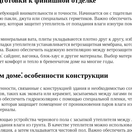
одготовки к финишной отделке
ребующий внимательности и точности. Начинается он с тщательн
ью пакли, джута или специальных герметиков. Важно обеспечить
ну, которая защитит утеплитель от попадания влаги изнутри по
минеральная вата, плиты укладываются плотно друг к другу, из
кладки утеплителя устанавливается ветрозащитная мембрана, ко
ена. Важно обеспечить надежную вентиляцию между ветрозащитн
сайдинг, вагонка, блок-хаус и другие материалы. Выбор матери
т комфорт и тепло в бревенчатом доме на многие годы.
м доме⁚ особенности конструкции
енности, связанные с конструкцией здания и необходимостью со
в, таких как эковата или керамзит, засыпаемых между лагами п
 обеспечить гидроизоляцию с помощью специальной пленки, что
, которая защищает помещение от проникновения паров влаги и
териалы.
мощью устройства чернового пола с засыпкой утеплителя между 
ания влаги из грунта. В качестве утеплителя можно использова
оляция, а затем укладывается чистовой пол. Важно обеспечить д