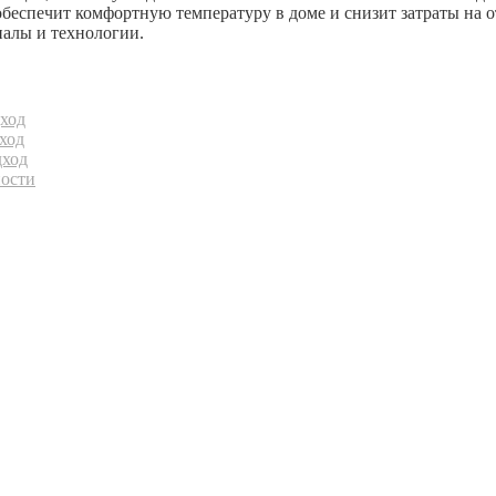
беспечит комфортную температуру в доме и снизит затраты на о
иалы и технологии.
ход
ход
дход
ности