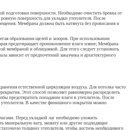
ой подготовки поверхности. Необходимо очистить бревна от
 ровную поверхность для укладки утеплителя. После
мещения. Мембрана должна быть натянута без провисания и
бегая образования щелей и зазоров. При использовании
торая предотвращает проникновение влаги извне; Мембрана
ой мембраной и облицовкой. Для этого следует установить
ала зависит от предпочтений заказчика и архитектурного
хранения естественной циркуляции воздуха. Для потолка часто
ерекрытия. Этот способ позволяет равномерно распределить
бы предотвратить попадание влаги в утеплитель. После
з утеплителя. В качестве финишного покрытия можно
лагами. Перед укладкой лаг необходимо уложить
ть минеральную вату, эковату или другие подходящие
остаточную толщину утеплителя, чтобы достичь необходимого