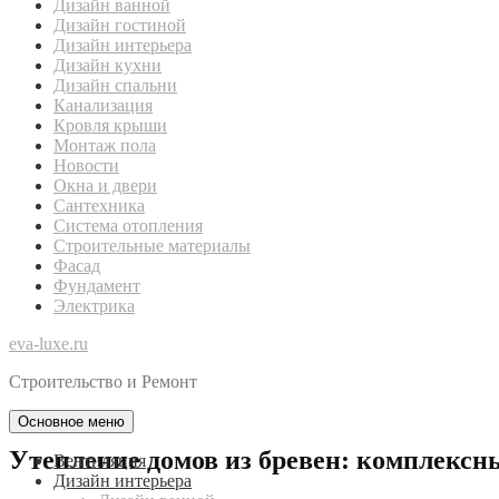
Дизайн ванной
Дизайн гостиной
Дизайн интерьера
Дизайн кухни
Дизайн спальни
Канализация
Кровля крыши
Монтаж пола
Новости
Окна и двери
Сантехника
Система отопления
Строительные материалы
Фасад
Фундамент
Электрика
eva-luxe.ru
Строительство и Ремонт
Основное меню
Утепление домов из бревен: комплексн
Вентиляция
Дизайн интерьера