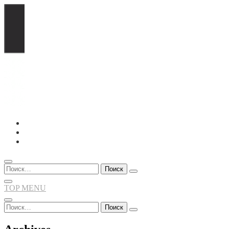
Перейти
к
содержимому
Найти:
TOP MENU
Найти: