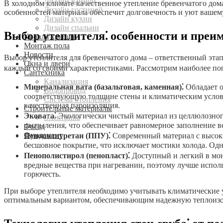
Дизайн ванной
В холодном климате качественное утепление бревенчатого дом
Дизайн гостиной
особенностей материала обеспечит долговечность и уют ваше
Дизайн кухни
Дизайн спальни
Выбор утеплителя⁚ особенности и преи
Кровля крыши
Монтаж пола
Новости
Выбор утеплителя для бревенчатого дома – ответственный эта
Окна и двери
каждый со своими характеристиками. Рассмотрим наиболее по
Сантехника
Канализация
Минеральная вата (базальтовая, каменная)⁚
Обладает о
Водопровод
соответствующую толщине стены и климатическим услови
Система отопления
качественная пароизоляция.
Строительные материалы
Эковата⁚
Экологически чистый материал из целлюлозно
Электрика
распыления, что обеспечивает равномерное заполнение вс
Фасад
Фундамент
Пенополиуретан (ППУ)⁚
Современный материал с высоки
бесшовное покрытие, что исключает мостики холода. Од
Пенополистирол (пенопласт)⁚
Доступный и легкий в мон
вредные вещества при нагревании, поэтому лучше испо
горючесть.
При выборе утеплителя необходимо учитывать климатические у
оптимальным вариантом, обеспечивающим надежную теплоизол