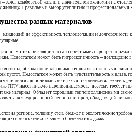
а – залог комфортной жизни и значительной экономии на отопле
му жилищу. Правильный выбор утеплителя и профессиональный 
мущества разных материалов
п, влияющий на эффективность теплоизоляции и долговечность 
пулярные⁚
тличными теплоизоляционными свойствами, паропроницаемость
ям. Недостатком может быть гигроскопичность – поглощение в
го волокна, обладающий хорошими теплоизоляционными свойств
ех пустот. Недостатком может быть чувствительность к влаге, п
ми теплоизоляционными свойствами и отличной адгезией к раз
нако ППУ имеет низкую паропроницаемость, поэтому требует тщ
таже материал. Обладает хорошими теплоизоляционными свойс
льзовать экструдированный пенополистирол, обладающий повыш
словия региона, толщину стен, бюджет и экологические требова
яцию и долговечность вашего бревенчатого дома.