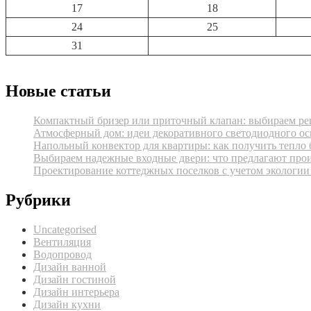
17
18
24
25
31
Новые статьи
Компактный бризер или приточный клапан: выбираем реш
Атмосферный дом: идеи декоративного светодиодного ос
Напольный конвектор для квартиры: как получить тепло 
Выбираем надежные входные двери: что предлагают про
Проектирование коттеджных поселков с учетом экологии
Рубрики
Uncategorised
Вентиляция
Водопровод
Дизайн ванной
Дизайн гостиной
Дизайн интерьера
Дизайн кухни