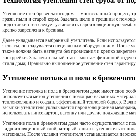
Технология утепления стен сруба⁚ от п
Утепление стен бревенчатого дома – многоэтапный процесс, т
грязи, пыли и старой коры. Заделать щели и трещины с помощ
подготовки стен следует установить пароизоляционную мембра
крепко закреплена к бревнам.
Далее укладывается выбранный утеплитель. Если используется 
эковаты, она задувается специальным оборудованием. После у
также должна быть натянута без провисания и крепко закрепл
контррейки. Заключительный этап – монтаж финишной отделки⁚ 
стиля дома; Правильно выполненное утепление стен гарантируе
Утепление потолка и пола в бревенчато
Утепление потолка и пола в бревенчатом доме имеет свои особ
используеться метод утепления с помощью насыпных материало
теплоизоляцию и создать эффективный тепловой барьер. Важно
засыпки утеплителя укладывается пароизоляционная мембрана
использовать гипсокартон, вагонку или другие подходящие ма
Утепление пола в бревенчатом доме часто осуществляется с по
гидроизоляционный слой, который защитит утеплитель от попад
материалы. После укладки утеплителя устанавливается пароиз