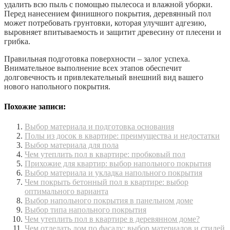
удалить всю пыль с помощью пылесоса и влажной уборки.
Перед нанесением финишного покрытия, деревянный пол
может потребовать грунтовки, которая улучшит адгезию,
выровняет впитываемость и защитит древесину от плесени и
грибка.
Правильная подготовка поверхности – залог успеха.
Внимательное выполнение всех этапов обеспечит
долговечность и привлекательный внешний вид вашего
нового напольного покрытия.
Похожие записи:
Выбор материала и подготовка основания
Полы из досок в квартире: преимущества и недостатки
Выбор материала для пола
Чем утеплить пол в квартире: пробковый пол
Прихожие для квартир: выбор напольного покрытия
Выбор материала и укладка напольного покрытия
Чем покрыть бетонный пол в квартире: выбор
оптимального варианта
Выбор напольного покрытия в панельном доме
Выбор типа напольного покрытия
Чем утеплить пол в квартире в деревянном доме?
Чем отделать дом по фасаду: выбор материалов и стилей