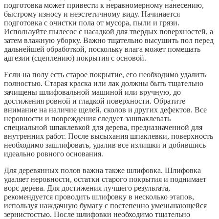
подготовка может привести к неравномерному нанесению,
быстрому износу и неэстетичному виду. Начинается
подготовка с очистки пола от мусора, пыли и грязи.
Используйте пылесос с насадкой для твердых поверхностей, а
затем влажную уборку. Важно тщательно высушить пол перед
дальнейшей обработкой, поскольку влага может помешать
адгезии (сцеплению) покрытия с основой.
Если на полу есть старое покрытие, его необходимо удалить
полностью. Старая краска или лак должны быть тщательно
зачищены шлифовальной машиной или вручную, до
достижения ровной и гладкой поверхности. Обратите
внимание на наличие щелей, сколов и других дефектов. Все
неровности и повреждения следует зашпаклевать
специальной шпаклевкой для дерева, предназначенной для
внутренних работ. После высыхания шпаклевки, поверхность
необходимо зашлифовать, удалив все излишки и добившись
идеально ровного основания.
Для деревянных полов важна также шлифовка. Шлифовка
удаляет неровности, остатки старого покрытия и поднимает
ворс дерева. Для достижения лучшего результата,
рекомендуется проводить шлифовку в несколько этапов,
используя наждачную бумагу с постепенно уменьшающейся
зернистостью. После шлифовки необходимо тщательно