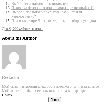
Выбор типа напольного покрытия
Покраска бетонного пола в квартире: полный гайд
Выбор напольного покрытия: ламинат или
керамогранит?
Пол в квартире Днепропетровска: выбор и укладка
Дек 9, 2024
Монтаж пола
About the Author
Redactor
Навигация
Мой опыт измерения электростатического поля в квартире
Мой опыт борьбы с нескользким полом в квартире
по
Поиск
записям
Поиск