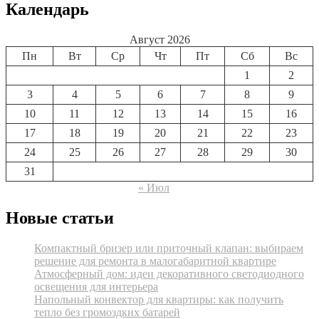
Календарь
Август 2026
Пн
Вт
Ср
Чт
Пт
Сб
Вс
1
2
3
4
5
6
7
8
9
10
11
12
13
14
15
16
17
18
19
20
21
22
23
24
25
26
27
28
29
30
31
« Июл
Новые статьи
Компактный бризер или приточный клапан: выбираем
решение для ремонта в малогабаритной квартире
Атмосферный дом: идеи декоративного светодиодного
освещения для интерьера
Напольный конвектор для квартиры: как получить
тепло без громоздких батарей