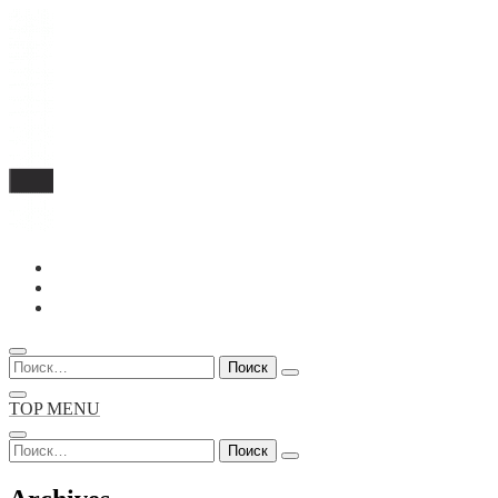
Перейти
к
содержимому
Найти:
TOP MENU
Найти: