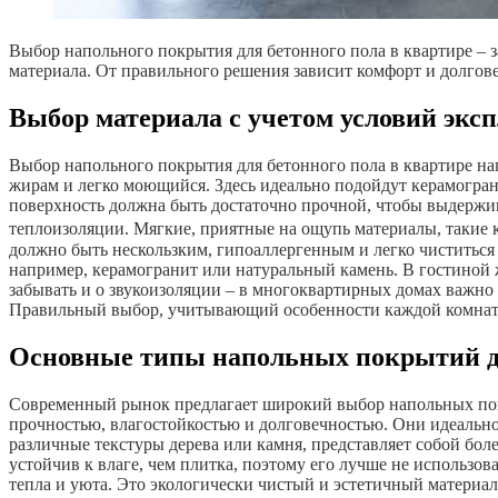
Выбор напольного покрытия для бетонного пола в квартире – з
материала. От правильного решения зависит комфорт и долгове
Выбор материала с учетом условий экс
Выбор напольного покрытия для бетонного пола в квартире на
жирам и легко моющийся. Здесь идеально подойдут керамогран
поверхность должна быть достаточно прочной, чтобы выдержив
теплоизоляции. Мягкие, приятные на ощупь материалы, такие к
должно быть нескользким, гипоаллергенным и легко чиститься 
например, керамогранит или натуральный камень. В гостиной 
забывать и о звукоизоляции – в многоквартирных домах важно
Правильный выбор, учитывающий особенности каждой комнаты
Основные типы напольных покрытий дл
Современный рынок предлагает широкий выбор напольных покр
прочностью, влагостойкостью и долговечностью. Они идеально
различные текстуры дерева или камня, представляет собой бо
устойчив к влаге, чем плитка, поэтому его лучше не использо
тепла и уюта. Это экологически чистый и эстетичный материа