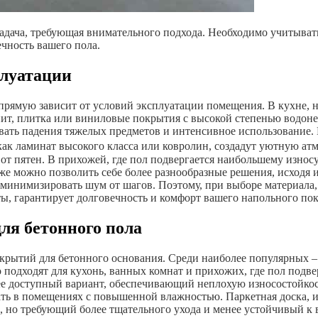
адача, требующая внимательного подхода. Необходимо учитывать
чность вашего пола.
плуатации
прямую зависит от условий эксплуатации помещения. В кухне, н
ит, плитка или виниловые покрытия с высокой степенью водоне
ать падения тяжелых предметов и интенсивное использование. 
ак ламинат высокого класса или ковролин, создадут уютную атм
от пятен. В прихожей, где пол подвергается наибольшему износ
же можно позволить себе более разнообразные решения, исходя 
 минимизировать шум от шагов. Поэтому, при выборе материала,
, гарантирует долговечность и комфорт вашего напольного по
я бетонного пола
ытий для бетонного основания. Среди наиболее популярных – 
 подходят для кухонь, ванных комнат и прихожих, где пол под
лее доступный вариант, обеспечивающий неплохую износостойко
вать в помещениях с повышенной влажностью. Паркетная доска, и
л, но требующий более тщательного ухода и менее устойчивый к