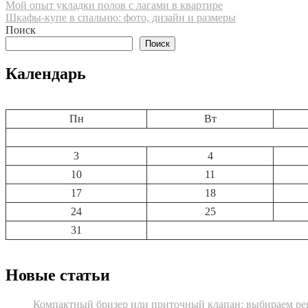
Навигация
Мой опыт укладки полов с лагами в квартире
Шкафы-купе в спальню: фото, дизайн и размеры
по
Поиск
записям
Поиск
Календарь
Пн
Вт
3
4
10
11
17
18
24
25
31
Новые статьи
Компактный бризер или приточный клапан: выбираем реш