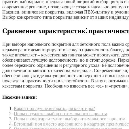
практичный вариант, предлагающий широкий выбор цветов и т
современное решение, позволяющее создать идеально ровную 
Наконец, виниловые покрытия, включая ПВХ-плитку и рулонны
Выбор конкретного типа покрытия зависит от ваших индивиду
Сравнение характеристик⁚ практичность
При выборе напольного покрытия для бетонного пола важно ср
керамогранит демонстрируют высокую практичность благодаря 
также впечатляет – качественная плитка может прослужить дес
обеспечивают лучшую долговечность, но и стоят дороже. Парке
более бережного обращения и регулярного ухода. Её долговечн
долговечность зависят от качества материала. Современные в
обеспечивающая идеальную ровность поверхности и высокую 
показатели практичности и влагостойкости. В итоге, оптимал
качествам покрытия. Необходимо взвесить все «за» и «против
Похожие записи:
Какой пол лучше выбрать для квартиры?
Полы в туалете: выбор оптимального варианта
Полы в квартире-студии: выбор оптимального варианта
Бетонный пол вместо деревянного в квартире преимущес