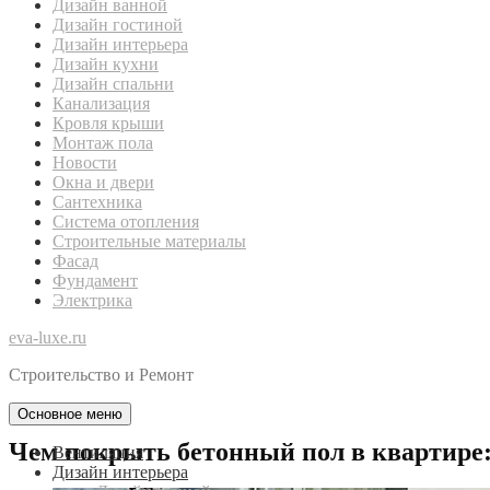
Дизайн ванной
Дизайн гостиной
Дизайн интерьера
Дизайн кухни
Дизайн спальни
Канализация
Кровля крыши
Монтаж пола
Новости
Окна и двери
Сантехника
Система отопления
Строительные материалы
Фасад
Фундамент
Электрика
eva-luxe.ru
Строительство и Ремонт
Основное меню
Чем покрыть бетонный пол в квартире
Вентиляция
Дизайн интерьера