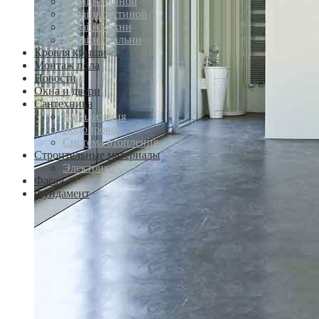
Дизайн ванной
Дизайн гостиной
Дизайн кухни
Дизайн спальни
Кровля крыши
Монтаж пола
Новости
Окна и двери
Сантехника
Канализация
Водопровод
Система отопления
Строительные материалы
Электрика
Фасад
Фундамент