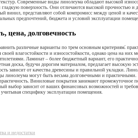
екстур. Современные виды линолеума обладают высокой износо
и гладкую поверхность. Они отличаются высокой прочностью и 
й винил, представляют собой компромисс между ценой и качест
альных предпочтений, бюджета и условий эксплуатации помеще
, цена, долговечность
авнить различные варианты по трем основным критериям⁚ практи
своей влагостойкости и износостойкости, однако цена на них м
ятилетиями. Ламинат – более бюджетный вариант, его практичнос
тная доска, будучи дорогим материалом, предлагает высокую эс
ость зависит от качества древесины и правильной укладки. Лин
иды линолеума могут быть весьма долговечными и практичными. 
практичность. Виниловые покрытия занимают промежуточное по
ьный выбор зависит от ваших финансовых возможностей и требов
», учитывая специфику эксплуатации помещения.
тва и недостатки