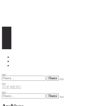
Перейти
к
содержимому
Найти:
TOP MENU
Найти: