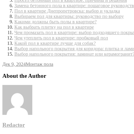
Просел бетонный пол в квартире: причины и решения
Замена бетонного пола в квартире: пошаговое руководст
Пол в квартире Днепропетровска: выбор и укладка
Выбираем пол для квартиры: руководство по выбору
Какими должны быть полы в квартире?
Как выбрать плитку на пол в квартире
Чем промазать пол в квартире: выбор подходящего покры
Чем утеплить пол в квартире: пробковый пол
Какой пол в квартире лучше для собак?
Выбор напольного покрытия для коридора: плитка и лам
Выбор напольного покрытия: ламинат или керамогранит
Дек 9, 2024
Монтаж пола
About the Author
Redactor