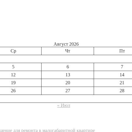
Август 2026
Ср
Чт
Пт
5
6
7
12
13
14
19
20
21
26
27
28
« Июл
ение для ремонта в малогабаритной квартире