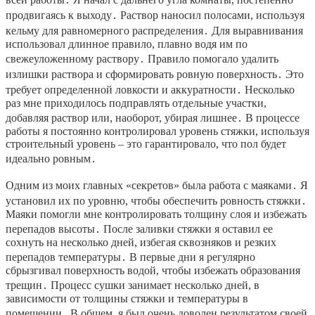
продвигаясь к выходу․ Раствор наносил полосами, используя
кельму для равномерного распределения․ Для выравнивания
использовал длинное правило, плавно водя им по
свежеуложенному раствору․ Правило помогало удалить
излишки раствора и сформировать ровную поверхность․ Это
требует определенной ловкости и аккуратности․ Несколько
раз мне приходилось подправлять отдельные участки,
добавляя раствор или, наоборот, убирая лишнее․ В процессе
работы я постоянно контролировал уровень стяжки, используя
строительный уровень – это гарантировало, что пол будет
идеально ровным․
Одним из моих главных «секретов» была работа с маяками․ Я
установил их по уровню, чтобы обеспечить ровность стяжки․
Маяки помогли мне контролировать толщину слоя и избежать
перепадов высоты․ После заливки стяжки я оставил ее
сохнуть на несколько дней, избегая сквозняков и резких
перепадов температуры․ В первые дни я регулярно
сбрызгивал поверхность водой, чтобы избежать образования
трещин․ Процесс сушки занимает несколько дней, в
зависимости от толщины стяжки и температуры в
помещении․ В общем, я был очень доволен результатом своей