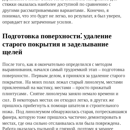
стяжки оказалась наиболее доступной по сравнению с
другими рассматриваемыми вариантами․ Конечно, я
понимал, что это будет не легко, но результат, я был уверен,
оправдает все затраченные усилия․
Подготовка поверхности⁚ удаление
старого покрытия и заделывание
щелей
После того, как я окончательно определился с методом
выравнивания, начался самый трудоемкий этап – подготовка
поверхности․ Первым делом, я принялся за удаление старого
покрытия․ На моих полах лежал старый линолеум, местами
приклеенный на мастику, местами – просто прижатый
плинтусами․ Снятие линолеума заняло немало времени и
сил․ В некоторых местах он отходил легко, в других же
пришлось прибегнуть к помощи шпателя и строительного
ножа․ Под линолеумом обнаружилась старая, потрескавшаяся
фанера, которую тоже пришлось частично демонтировать в
местах, где она сильно отслаивалась или была повреждена․
Работа оказалась пыльной и грязной, поэтому я заранее