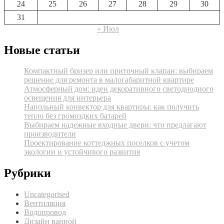
24
25
26
27
28
29
30
31
« Июл
Новые статьи
Компактный бризер или приточный клапан: выбираем
решение для ремонта в малогабаритной квартире
Атмосферный дом: идеи декоративного светодиодного
освещения для интерьера
Напольный конвектор для квартиры: как получить
тепло без громоздких батарей
Выбираем надежные входные двери: что предлагают
производители
Проектирование коттеджных поселков с учетом
экологии и устойчивого развития
Рубрики
Uncategorised
Вентиляция
Водопровод
Дизайн ванной