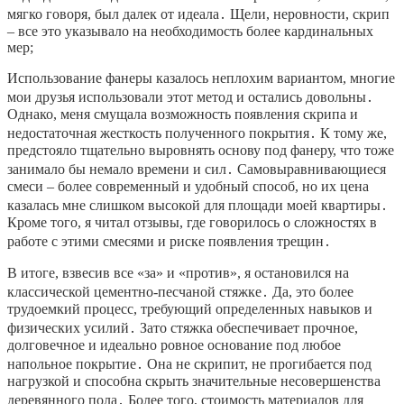
мягко говоря, был далек от идеала․ Щели, неровности, скрип
– все это указывало на необходимость более кардинальных
мер;
Использование фанеры казалось неплохим вариантом, многие
мои друзья использовали этот метод и остались довольны․
Однако, меня смущала возможность появления скрипа и
недостаточная жесткость полученного покрытия․ К тому же,
предстояло тщательно выровнять основу под фанеру, что тоже
занимало бы немало времени и сил․ Самовыравнивающиеся
смеси – более современный и удобный способ, но их цена
казалась мне слишком высокой для площади моей квартиры․
Кроме того, я читал отзывы, где говорилось о сложностях в
работе с этими смесями и риске появления трещин․
В итоге, взвесив все «за» и «против», я остановился на
классической цементно-песчаной стяжке․ Да, это более
трудоемкий процесс, требующий определенных навыков и
физических усилий․ Зато стяжка обеспечивает прочное,
долговечное и идеально ровное основание под любое
напольное покрытие․ Она не скрипит, не прогибается под
нагрузкой и способна скрыть значительные несовершенства
деревянного пола․ Более того, стоимость материалов для