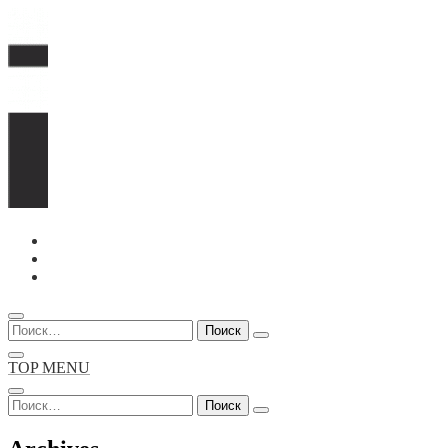
Перейти
к
содержимому
Найти:
TOP MENU
Найти: