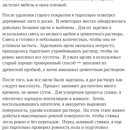
застелил мебель и окна пленкой․
После удаления старого покрытия я тщательно осмотрел
деревянные лаги и доски․ В некоторых местах обнаружились
довольно большие щели и выбоины․ Для их заделки я
использовал смесь из мелкого щебня и цементного раствора․
Смесь я готовил в небольших количествах, чтобы она не
успевала застыть․ Заделывать щели оказалось непросто,
приходилось тщательно утрамбовывать раствор, чтобы он
ровно заполнил все пустоты․ В узких щелях я использовал
старый хорошо проверенный способ ー заполнял их
древесной пробкой, а затем замазывал цементным раствором․
После того, как все щели были заделаны, я дал раствору как
следует высохнуть․ Процесс занимает достаточно много
времени, не менее суток․ Для ускорения процесса сушки, я
обеспечил хорошую вентиляцию в комнате․ Затем,
воспользовавшись шпателем, я аккуратно выровнял
поверхность, удаляя излишки раствора․ На этом этапе важно
добиться максимально ровной поверхности, чтобы стяжка
легла ровно и без перепадов․ Перед заливкой стяжки, я еще
раз тщательно проверил ровность пола и подготовил