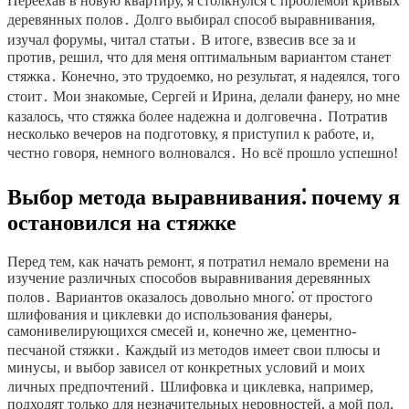
Переехав в новую квартиру, я столкнулся с проблемой кривых
деревянных полов․ Долго выбирал способ выравнивания,
изучал форумы, читал статьи․ В итоге, взвесив все за и
против, решил, что для меня оптимальным вариантом станет
стяжка․ Конечно, это трудоемко, но результат, я надеялся, того
стоит․ Мои знакомые, Сергей и Ирина, делали фанеру, но мне
казалось, что стяжка более надежна и долговечна․ Потратив
несколько вечеров на подготовку, я приступил к работе, и,
честно говоря, немного волновался․ Но всё прошло успешно!
Выбор метода выравнивания⁚ почему я
остановился на стяжке
Перед тем, как начать ремонт, я потратил немало времени на
изучение различных способов выравнивания деревянных
полов․ Вариантов оказалось довольно много⁚ от простого
шлифования и циклевки до использования фанеры,
самонивелирующихся смесей и, конечно же, цементно-
песчаной стяжки․ Каждый из методов имеет свои плюсы и
минусы, и выбор зависел от конкретных условий и моих
личных предпочтений․ Шлифовка и циклевка, например,
подходят только для незначительных неровностей, а мой пол,