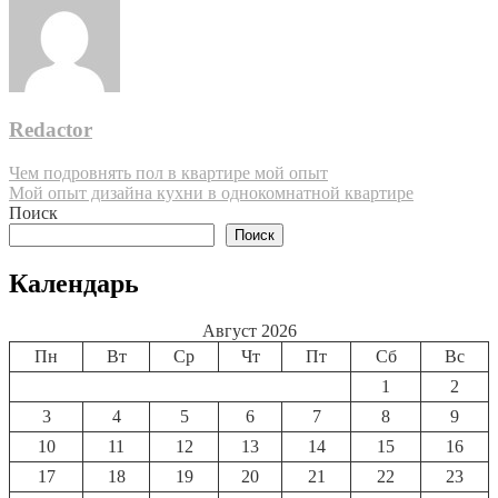
Redactor
Навигация
Чем подровнять пол в квартире мой опыт
Мой опыт дизайна кухни в однокомнатной квартире
по
Поиск
записям
Поиск
Календарь
Август 2026
Пн
Вт
Ср
Чт
Пт
Сб
Вс
1
2
3
4
5
6
7
8
9
10
11
12
13
14
15
16
17
18
19
20
21
22
23