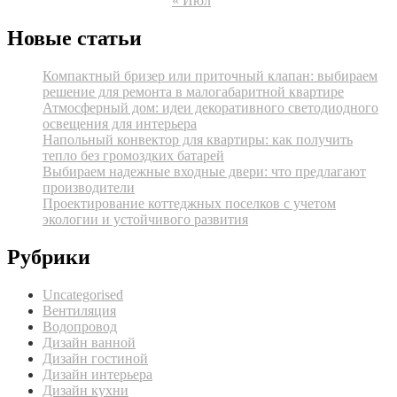
« Июл
Новые статьи
Компактный бризер или приточный клапан: выбираем
решение для ремонта в малогабаритной квартире
Атмосферный дом: идеи декоративного светодиодного
освещения для интерьера
Напольный конвектор для квартиры: как получить
тепло без громоздких батарей
Выбираем надежные входные двери: что предлагают
производители
Проектирование коттеджных поселков с учетом
экологии и устойчивого развития
Рубрики
Uncategorised
Вентиляция
Водопровод
Дизайн ванной
Дизайн гостиной
Дизайн интерьера
Дизайн кухни