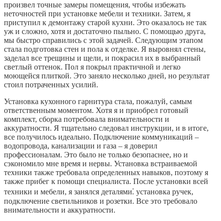
произвел точные замеры помещения, чтобы избежать
неточностей при установке мебели и техники. Затем, я
приступил к демонтажу старой кухни. Это оказалось не так
уж и сложно, хотя и достаточно пыльно. С помощью друга,
мы быстро справились с этой задачей. Следующим этапом
стала подготовка стен и пола к отделке. Я выровнял стены,
заделал все трещины и щели, и покрасил их в выбранный
светлый оттенок. Пол я покрыл практичной и легко
моющейся плиткой. Это заняло несколько дней, но результат
стоил потраченных усилий.
Установка кухонного гарнитура стала, пожалуй, самым
ответственным моментом. Хотя я и приобрел готовый
комплект, сборка потребовала внимательности и
аккуратности. Я тщательно следовал инструкции, и в итоге,
все получилось идеально. Подключение коммуникаций –
водопровода, канализации и газа – я доверил
профессионалам. Это было не только безопаснее, но и
сэкономило мне время и нервы. Установка встраиваемой
техники также требовала определенных навыков, поэтому я
также прибег к помощи специалиста. После установки всей
техники и мебели, я занялся деталями⁚ установка ручек,
подключение светильников и розетки. Все это требовало
внимательности и аккуратности.