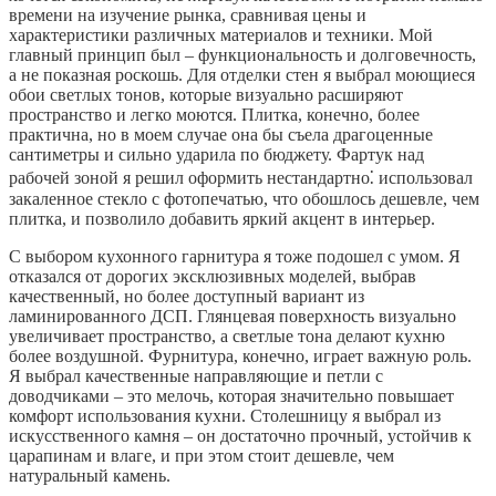
времени на изучение рынка, сравнивая цены и
характеристики различных материалов и техники. Мой
главный принцип был – функциональность и долговечность,
а не показная роскошь. Для отделки стен я выбрал моющиеся
обои светлых тонов, которые визуально расширяют
пространство и легко моются. Плитка, конечно, более
практична, но в моем случае она бы съела драгоценные
сантиметры и сильно ударила по бюджету. Фартук над
рабочей зоной я решил оформить нестандартно⁚ использовал
закаленное стекло с фотопечатью, что обошлось дешевле, чем
плитка, и позволило добавить яркий акцент в интерьер.
С выбором кухонного гарнитура я тоже подошел с умом. Я
отказался от дорогих эксклюзивных моделей, выбрав
качественный, но более доступный вариант из
ламинированного ДСП. Глянцевая поверхность визуально
увеличивает пространство, а светлые тона делают кухню
более воздушной. Фурнитура, конечно, играет важную роль.
Я выбрал качественные направляющие и петли с
доводчиками – это мелочь, которая значительно повышает
комфорт использования кухни. Столешницу я выбрал из
искусственного камня – он достаточно прочный, устойчив к
царапинам и влаге, и при этом стоит дешевле, чем
натуральный камень.