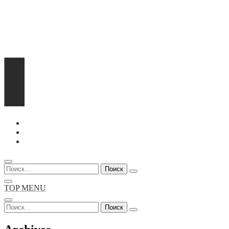
Перейти
к
содержимому
Найти:
TOP MENU
Найти: