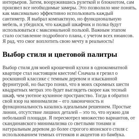
интерьеров. Затем, вооружившись рулеткой и блокнотом, сам
произвел все необходимые замеры. Это позволило мне понять,
как максимально эффективно использовать каждый
сантиметр. Я выбрал компактную, но функциональную
мебель, и убедился, что каждый шкафчик и полка будут
использоваться с максимальной пользой. Важным этапом
стало составление подробного плана, с учетом всех нюансов.
Я рад, что смог воплотить свою мечту в реальность!
Выбор стиля и цветовой палитры
Выбор стиля для моей крошечной кухни в однокомнатной
квартире стал настоящим квестом! Сначала я грезил о
роскошной классике с темным деревом и изысканной
фурнитурой, но быстро понял, что в моих скромных шести
квадратных метрах это будет выглядеть скорее как тесный
шкаф, чем уютное кухонное пространство. Тогда я обратил
свой взор на минимализм – его лаконичность и
функциональность казались идеальным решением. Простые
линии, отсутствие лишних деталей – это то, что нужно для
небольшой площади. Я пересмотрел множество вариантов, от
скандинавского минимализма со светлыми тонами и
натуральным деревом до более строгого японского стиля с
использованием темных оттенков и акцентов из бамбука.