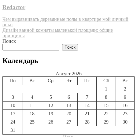
Redactor
Навигация
Чем выравнивать деревянные полы в квартире мой личный
опыт
по
Дизайн ванной комнаты маленькой площади: общие
записям
принципы
Поиск
Поиск
Календарь
Август 2026
Пн
Вт
Ср
Чт
Пт
Сб
Вс
1
2
3
4
5
6
7
8
9
10
11
12
13
14
15
16
17
18
19
20
21
22
23
24
25
26
27
28
29
30
31