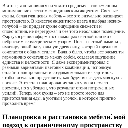
В итоге, я остановился на чем-то среднему – современном
минимализме с легким скандинавским акцентом. Светлые
стены, белая глянцевая мебель – все это визуально расширяет
пространство. В качестве акцентного цвета я выбрал нежно-
голубой – он придает кухне ощущение свежести и
спокойствия, не перегружая и без того небольшое помещение.
Фартук я решил оформить с помощью светлой плитки с
неброским геометрическим узором. Пол – светлый ламинат,
имитирующий натуральную древесину, который идеально
сочетается с общим стилем. Важно было, чтобы все элементы
гармонично сочетались между собой, создавая ощущение
единства и целостности. Я даже экспериментировал с
разными вариантами цветовых комбинаций, используя
онлайн-планировщики и создавая коллажи из картинок,
чтобы визуально представить, как будет выглядеть моя кухня
в итоге. Этот этап планирования занял у меня немало
времени, но я убежден, что результат стоил потраченных
усилий. Теперь моя кухня – это не просто место для
приготовления еды, а уютный уголок, в котором приятно
проводить время.
Планировка и расстановка мебели⁚ мой
подход к ограниченному пространству