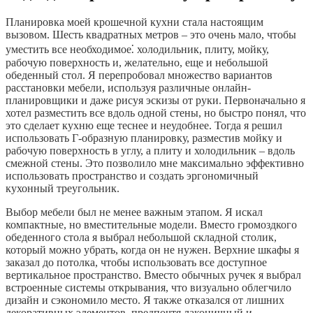
Планировка моей крошечной кухни стала настоящим
вызовом. Шесть квадратных метров – это очень мало, чтобы
уместить все необходимое⁚ холодильник, плиту, мойку,
рабочую поверхность и, желательно, еще и небольшой
обеденный стол. Я перепробовал множество вариантов
расстановки мебели, используя различные онлайн-
планировщики и даже рисуя эскизы от руки. Первоначально я
хотел разместить все вдоль одной стены, но быстро понял, что
это сделает кухню еще теснее и неудобнее. Тогда я решил
использовать Г-образную планировку, разместив мойку и
рабочую поверхность в углу, а плиту и холодильник – вдоль
смежной стены. Это позволило мне максимально эффективно
использовать пространство и создать эргономичный
кухонный треугольник.
Выбор мебели был не менее важным этапом. Я искал
компактные, но вместительные модели. Вместо громоздкого
обеденного стола я выбрал небольшой складной столик,
который можно убрать, когда он не нужен. Верхние шкафы я
заказал до потолка, чтобы использовать все доступное
вертикальное пространство. Вместо обычных ручек я выбрал
встроенные системы открывания, что визуально облегчило
дизайн и сэкономило место. Я также отказался от лишних
декоративных элементов, предпочтя лаконичный и