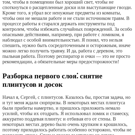
том, чтобы в помещении был хороший свет, чтобы не
споткнуться о расщепленные доски или выступающие гвозди.
Кроме того, я убрал все ненужные предметы из комнаты,
чтобы они не мешали работе и не стали источником травм. В
процессе работы я старался держать инструменты под
контролем, чтобы избежать случайных повреждений. За особо
опасными действиями, например, при работе с ломиком, я
наблюдал с особой внимательностью. Я понял, что нельзя
спешить, нужно быть сосредоточенным и осторожным, иначе
можно легко получить травму. И да, работа с деревом, это
пыльная работа. Поэтому респиратор и очки — это не просто
рекомендации, а обязательные меры предосторожности!
Разборка первого слоя⁚ снятие
плинтусов и досок
Начал я, Сергей, с плинтусов. Казалось бы, простая задача, но
и тут меня ждали сюрпризы. В некоторых местах плинтуса
были прибиты намертво, и пришлось приложить немало
усилий, чтобы их отодрать. Я использовал ломик и стамеску,
аккуратно поддевая плинтус и отбивая его от стены. В
некоторых местах дерево было очень хрупким и крошилось,
поэтому приходилось работать особенно осторожно, чтобы не