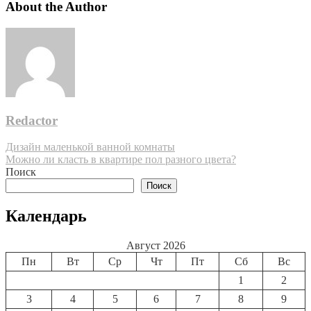
About the Author
Redactor
Навигация
Дизайн маленькой ванной комнаты
Можно ли класть в квартире пол разного цвета?
по
Поиск
записям
Поиск
Календарь
Август 2026
Пн
Вт
Ср
Чт
Пт
Сб
Вс
1
2
3
4
5
6
7
8
9