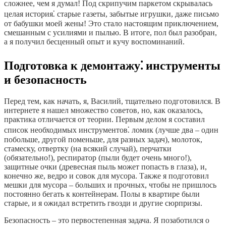
сложнее, чем я думал! Под скрипучим паркетом скрывалась
целая история⁚ старые газеты, забытые игрушки, даже письмо
от бабушки моей жены! Это стало настоящим приключением,
смешанным с усилиями и пылью. В итоге, пол был разобран,
а я получил бесценный опыт и кучу воспоминаний.
Подготовка к демонтажу⁚ инструменты
и безопасность
Перед тем, как начать, я, Василий, тщательно подготовился. В
интернете я нашел множество советов, но, как оказалось,
практика отличается от теории. Первым делом я составил
список необходимых инструментов⁚ ломик (лучше два – один
побольше, другой поменьше, для разных задач), молоток,
стамеску, отвертку (на всякий случай), перчатки
(обязательно!), респиратор (пыли будет очень много!),
защитные очки (древесная пыль может попасть в глаза), и,
конечно же, ведро и совок для мусора. Также я подготовил
мешки для мусора – больших и прочных, чтобы не пришлось
постоянно бегать к контейнерам. Полы в квартире были
старые, и я ожидал встретить гвозди и другие сюрпризы.
Безопасность – это первостепенная задача. Я позаботился о