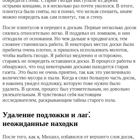
повредить стены. Старые гвозди выступали из дерева
острыми концами, и я несколько раз почти укололся. В итоге,
плинтуса были сняты, но я понял, что нельзя спешить, иначе
можно повредить как сам плинтус, так и стену.
После плинтусов я перешел к доскам. Первые несколько досок
снялись относительно легко. Я поддевал их ломиком, и они
отходили от основания. Но чем дальше я продвигался, тем
сложнее становилась работа. В некоторых местах доски были
прибиты очень плотно, и пришлось использовать молоток,
чтобы выбить гвозди. Я работал медленно и осторожно,
стараясь не повредить оставшиеся доски. В процессе работы я
обнаружил, что под некоторыми досками находится старая
газета. Это было не очень приятно, так как это увеличивало
количество мусора и пыли. Когда я снял большую часть досок,
я наконец увидел подложку, которую тоже нужно было
удалить. В целом, процесс был утомительным, но довольно
увлекательным. Я чувствовал себя настоящим
исследователем, раскрывающим тайны старого пола.
Удаление подложки и лаг⁚
неожиданные находки
После того, как я, Михаил, избавился от верхнего слоя досок,