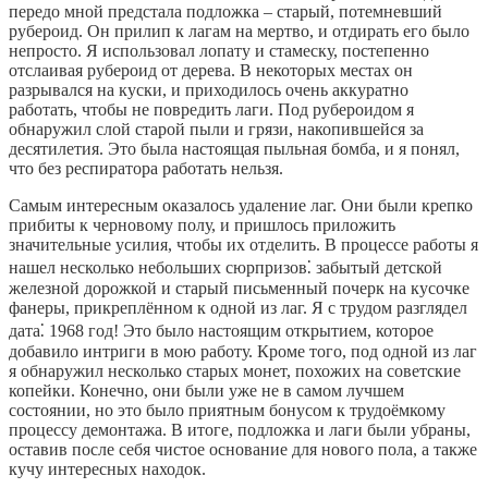
передо мной предстала подложка – старый, потемневший
рубероид. Он прилип к лагам на мертво, и отдирать его было
непросто. Я использовал лопату и стамеску, постепенно
отслаивая рубероид от дерева. В некоторых местах он
разрывался на куски, и приходилось очень аккуратно
работать, чтобы не повредить лаги. Под рубероидом я
обнаружил слой старой пыли и грязи, накопившейся за
десятилетия. Это была настоящая пыльная бомба, и я понял,
что без респиратора работать нельзя.
Самым интересным оказалось удаление лаг. Они были крепко
прибиты к черновому полу, и пришлось приложить
значительные усилия, чтобы их отделить. В процессе работы я
нашел несколько небольших сюрпризов⁚ забытый детской
железной дорожкой и старый письменный почерк на кусочке
фанеры, прикреплённом к одной из лаг. Я с трудом разглядел
дата⁚ 1968 год! Это было настоящим открытием, которое
добавило интриги в мою работу. Кроме того, под одной из лаг
я обнаружил несколько старых монет, похожих на советские
копейки. Конечно, они были уже не в самом лучшем
состоянии, но это было приятным бонусом к трудоёмкому
процессу демонтажа. В итоге, подложка и лаги были убраны,
оставив после себя чистое основание для нового пола, а также
кучу интересных находок.