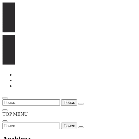
Перейти
к
содержимому
Найти:
TOP MENU
Найти: