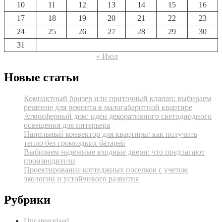
10
11
12
13
14
15
16
17
18
19
20
21
22
23
24
25
26
27
28
29
30
31
« Июл
Новые статьи
Компактный бризер или приточный клапан: выбираем
решение для ремонта в малогабаритной квартире
Атмосферный дом: идеи декоративного светодиодного
освещения для интерьера
Напольный конвектор для квартиры: как получить
тепло без громоздких батарей
Выбираем надежные входные двери: что предлагают
производители
Проектирование коттеджных поселков с учетом
экологии и устойчивого развития
Рубрики
Uncategorised