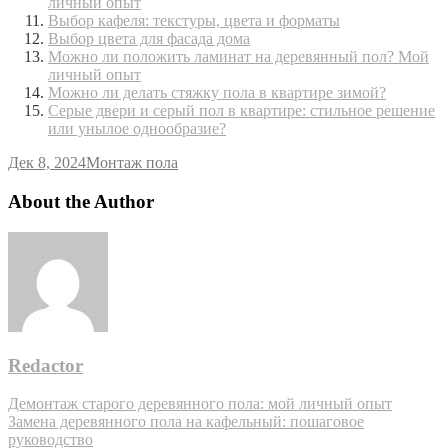
личный опыт
Выбор кафеля: текстуры, цвета и форматы
Выбор цвета для фасада дома
Можно ли положить ламинат на деревянный пол? Мой
личный опыт
Можно ли делать стяжку пола в квартире зимой?
Серые двери и серый пол в квартире: стильное решение
или унылое однообразие?
Дек 8, 2024
Монтаж пола
About the Author
Redactor
Навигация
Демонтаж старого деревянного пола: мой личный опыт
Замена деревянного пола на кафельный: пошаговое
по
руководство