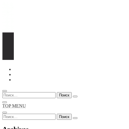
Перейти
к
содержимому
Найти:
TOP MENU
Найти: