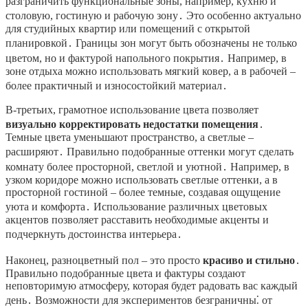
разграничить функциональные зоны, например, кухню и
столовую, гостиную и рабочую зону․ Это особенно актуально
для студийных квартир или помещений с открытой
планировкой․ Границы зон могут быть обозначены не только
цветом, но и фактурой напольного покрытия․ Например, в
зоне отдыха можно использовать мягкий ковер, а в рабочей –
более практичный и износостойкий материал․
В-третьих, грамотное использование цвета позволяет
визуально корректировать недостатки помещения
․
Темные цвета уменьшают пространство, а светлые –
расширяют․ Правильно подобранные оттенки могут сделать
комнату более просторной, светлой и уютной․ Например, в
узком коридоре можно использовать светлые оттенки, а в
просторной гостиной – более темные, создавая ощущение
уюта и комфорта․ Использование различных цветовых
акцентов позволяет расставить необходимые акценты и
подчеркнуть достоинства интерьера․
Наконец, разноцветный пол – это просто
красиво и стильно
․
Правильно подобранные цвета и фактуры создают
неповторимую атмосферу, которая будет радовать вас каждый
день․ Возможности для экспериментов безграничны⁚ от