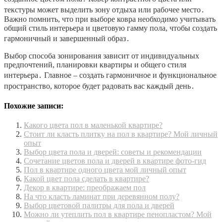
текстуры может выделить зону отдыха или рабочее место․
Важно помнить, что при выборе ковра необходимо учитывать
общий стиль интерьера и цветовую гамму пола, чтобы создать
гармоничный и завершенный образ․
Выбор способа зонирования зависит от индивидуальных
предпочтений, планировки квартиры и общего стиля
интерьера․ Главное – создать гармоничное и функциональное
пространство, которое будет радовать вас каждый день․
Похожие записи:
Какого цвета пол в маленькой квартире?
Стоит ли класть плитку на пол в квартире? Мой личный
опыт
Выбор цвета пола и дверей: советы и рекомендации
Сочетание цветов пола и дверей в квартире фото-гид
Пол в квартире одного цвета мой личный опыт
Какой цвет пола сделать в квартире?
Декор в квартире: преображаем пол
На что класть ламинат при деревянном полу?
Выбор цветовой палитры для пола и дверей
Можно ли утеплить пол в квартире пенопластом? Мой