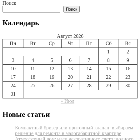
записям
Поиск
Поиск
Календарь
Август 2026
Пн
Вт
Ср
Чт
Пт
Сб
Вс
1
2
3
4
5
6
7
8
9
10
11
12
13
14
15
16
17
18
19
20
21
22
23
24
25
26
27
28
29
30
31
« Июл
Новые статьи
Компактный бризер или приточный клапан: выбираем
решение для ремонта в малогабаритной квартире
Атмосферный дом: идеи декоративного светодиодного