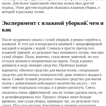
пыли. Для более тщательной очистки нужен был другой
подход. Этим другим подходом оказалась влажная уборка, о
которой я расскажу позже.
Эксперимент с влажной уборкой⁚ чем и
как
После неудачного опыта с сухой уборкой, я решил перейти к
влажной. В этот раз я вооружился шваброй с микрофибровой
насадкой и ведром с водой. Сначала я просто протер пол
влажной тряпкой, но результат был ненамного лучше, чем при
сухой уборке. Пыль, конечно, стала менее заметной, но пол
остался липким и неприятным на ощупь. Тогда я решил
добавить в воду моющее средство. Пробовал разные
варианты⁚ обычное средство для мытья полов, специальное
средство для бетонных поверхностей, даже немного жидкого
мыла. Самый лучший результат показало средство для мытья
полов с добавлением небольшого количества уксуса – это
совет мне подсказала соседка, и я решил рискнуть. Смесь
оказалась очень эффективной⁚ она не только удаляла пыль, но
и дезинфицировала пол. Процесс уборки занял больше
времени, чем сухая уборка, примерно час, но результат того
стоил. Пол стал чистым, блестящим и приятно пахнущим.