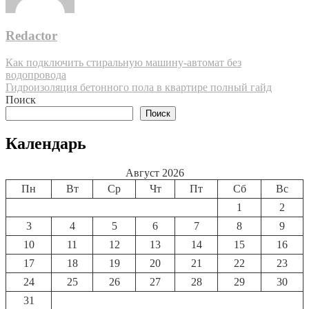
Redactor
Навигация
Как подключить стиральную машину-автомат без
водопровода
по
Гидроизоляция бетонного пола в квартире полный гайд
записям
Поиск
Поиск
Календарь
Август 2026
Пн
Вт
Ср
Чт
Пт
Сб
Вс
1
2
3
4
5
6
7
8
9
10
11
12
13
14
15
16
17
18
19
20
21
22
23
24
25
26
27
28
29
30
31