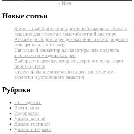
« Июл
Новые статьи
Компактный бризер или приточный клапан: выбираем
решение для ремонта в малогабаритной квартире
Атмосферный дом: идеи декоративного светодиодного
освещения для интерьера
Напольный конвектор для квартиры: как получить
тепло без громоздких батарей
Выбираем надежные входные двери: что предлагают
производители
Проектирование коттеджных поселков с учетом
экологии и устойчивого развития
Рубрики
Uncategorised
Вентиляция
Водопровод
Дизайн ванной
Дизайн гостиной
Дизайн интерьера