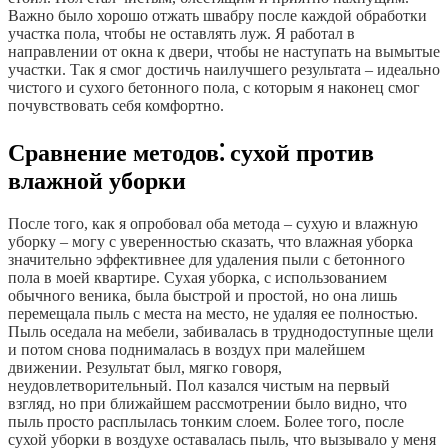
Важно было хорошо отжать швабру после каждой обработки
участка пола, чтобы не оставлять луж. Я работал в
направлении от окна к двери, чтобы не наступать на вымытые
участки. Так я смог достичь наилучшего результата – идеально
чистого и сухого бетонного пола, с которым я наконец смог
почувствовать себя комфортно.
Сравнение методов⁚ сухой против
влажной уборки
После того, как я опробовал оба метода – сухую и влажную
уборку – могу с уверенностью сказать, что влажная уборка
значительно эффективнее для удаления пыли с бетонного
пола в моей квартире. Сухая уборка, с использованием
обычного веника, была быстрой и простой, но она лишь
перемещала пыль с места на место, не удаляя ее полностью.
Пыль оседала на мебели, забивалась в труднодоступные щели
и потом снова поднималась в воздух при малейшем
движении. Результат был, мягко говоря,
неудовлетворительный. Пол казался чистым на первый
взгляд, но при ближайшем рассмотрении было видно, что
пыль просто расплылась тонким слоем. Более того, после
сухой уборки в воздухе оставалась пыль, что вызывало у меня