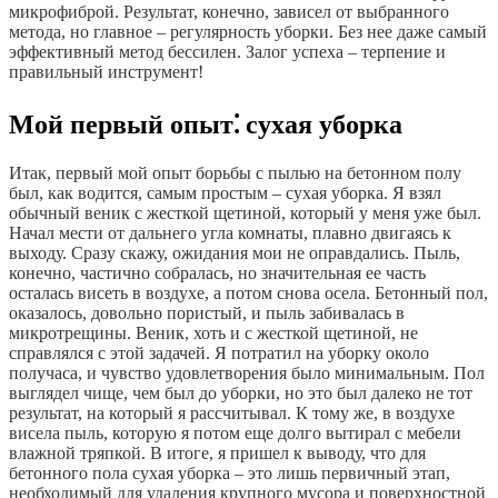
микрофиброй. Результат, конечно, зависел от выбранного
метода, но главное – регулярность уборки. Без нее даже самый
эффективный метод бессилен. Залог успеха – терпение и
правильный инструмент!
Мой первый опыт⁚ сухая уборка
Итак, первый мой опыт борьбы с пылью на бетонном полу
был, как водится, самым простым – сухая уборка. Я взял
обычный веник с жесткой щетиной, который у меня уже был.
Начал мести от дальнего угла комнаты, плавно двигаясь к
выходу. Сразу скажу, ожидания мои не оправдались. Пыль,
конечно, частично собралась, но значительная ее часть
осталась висеть в воздухе, а потом снова осела. Бетонный пол,
оказалось, довольно пористый, и пыль забивалась в
микротрещины. Веник, хоть и с жесткой щетиной, не
справлялся с этой задачей. Я потратил на уборку около
получаса, и чувство удовлетворения было минимальным. Пол
выглядел чище, чем был до уборки, но это был далеко не тот
результат, на который я рассчитывал. К тому же, в воздухе
висела пыль, которую я потом еще долго вытирал с мебели
влажной тряпкой. В итоге, я пришел к выводу, что для
бетонного пола сухая уборка – это лишь первичный этап,
необходимый для удаления крупного мусора и поверхностной