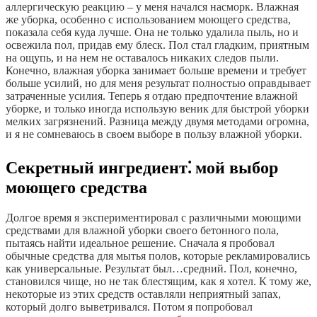
аллергическую реакцию – у меня начался насморк. Влажная
же уборка, особенно с использованием моющего средства,
показала себя куда лучше. Она не только удалила пыль, но и
освежила пол, придав ему блеск. Пол стал гладким, приятным
на ощупь, и на нем не оставалось никаких следов пыли.
Конечно, влажная уборка занимает больше времени и требует
больше усилий, но для меня результат полностью оправдывает
затраченные усилия. Теперь я отдаю предпочтение влажной
уборке, и только иногда использую веник для быстрой уборки
мелких загрязнений. Разница между двумя методами огромна,
и я не сомневаюсь в своем выборе в пользу влажной уборки.
Секретный ингредиент⁚ мой выбор
моющего средства
Долгое время я экспериментировал с различными моющими
средствами для влажной уборки своего бетонного пола,
пытаясь найти идеальное решение. Сначала я пробовал
обычные средства для мытья полов, которые рекламировались
как универсальные. Результат был…средний. Пол, конечно,
становился чище, но не так блестящим, как я хотел. К тому же,
некоторые из этих средств оставляли неприятный запах,
который долго выветривался. Потом я попробовал