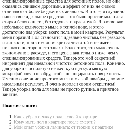
специализированные средства для бетонных полов, но они
оказались слишком дорогими, а эффект от них не сильно
отличался от более бюджетных аналогов. В итоге, я случайно
нашел свое идеальное средство – это было простое мыло для
стирки белого цвета, без отдушек и красителей. Я растворяю
небольшое количество мыла в теплой воде, и этого
достаточно для уборки всего пола в моей квартире. Результат
меня поразил! Пол становится идеально чистым, без разводов
и липкости, при этом он искрится чистотой и не имеет
никакого постороннего запаха. Более того, это мыло очень
экономично в расходе, и его цена значительно ниже, чем у
специализированных средств. Теперь это мой секретный
ингредиент для идеальной чистоты бетонного пола. Конечно,
для уборки я использую не жесткую щетку, а мягкую
микрофибровую швабру, чтобы не поцарапать поверхность.
Именно сочетание простого мыла и мягкой швабры дало мне
идеальный результат. Я очень доволен своим открытием!
Теперь уборка пола для меня не просто рутина, а приятное
занятие.
Похожие записи:
Как я убрал стяжку пола в своей квартире
Кому мыть пол в квартире после смерти?
Мой опыт уборки ламината: от теории к практике