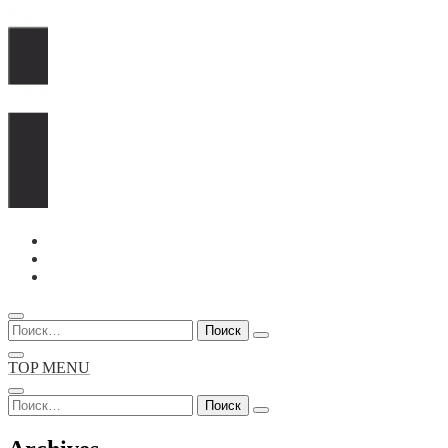
Перейти
к
содержимому
Найти:
TOP MENU
Найти: