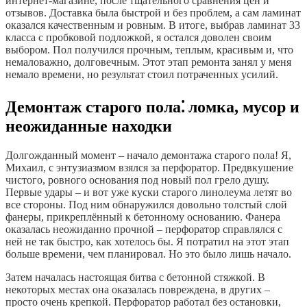
интернет-магазине, после тщательного сравнения цен и
отзывов. Доставка была быстрой и без проблем, а сам ламинат
оказался качественным и ровным. В итоге, выбрав ламинат 33
класса с пробковой подложкой, я остался доволен своим
выбором. Пол получился прочным, теплым, красивым и, что
немаловажно, долговечным. Этот этап ремонта занял у меня
немало времени, но результат стоил потраченных усилий.
Демонтаж старого пола⁚ ломка, мусор и
неожиданные находки
Долгожданный момент – начало демонтажа старого пола! Я,
Михаил, с энтузиазмом взялся за перфоратор. Предвкушение
чистого, ровного основания под новый пол грело душу.
Первые удары – и вот уже куски старого линолеума летят во
все стороны. Под ним обнаружился довольно толстый слой
фанеры, прикреплённый к бетонному основанию. Фанера
оказалась неожиданно прочной – перфоратор справлялся с
ней не так быстро, как хотелось бы. Я потратил на этот этап
больше времени, чем планировал. Но это было лишь начало.
Затем началась настоящая битва с бетонной стяжкой. В
некоторых местах она оказалась повреждена, в других –
просто очень крепкой. Перфоратор работал без остановки,