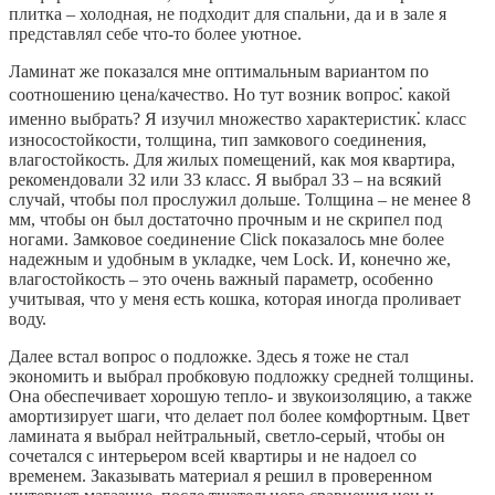
плитка – холодная, не подходит для спальни, да и в зале я
представлял себе что-то более уютное.
Ламинат же показался мне оптимальным вариантом по
соотношению цена/качество. Но тут возник вопрос⁚ какой
именно выбрать? Я изучил множество характеристик⁚ класс
износостойкости, толщина, тип замкового соединения,
влагостойкость. Для жилых помещений, как моя квартира,
рекомендовали 32 или 33 класс. Я выбрал 33 – на всякий
случай, чтобы пол прослужил дольше. Толщина – не менее 8
мм, чтобы он был достаточно прочным и не скрипел под
ногами. Замковое соединение Click показалось мне более
надежным и удобным в укладке, чем Lock. И, конечно же,
влагостойкость – это очень важный параметр, особенно
учитывая, что у меня есть кошка, которая иногда проливает
воду.
Далее встал вопрос о подложке. Здесь я тоже не стал
экономить и выбрал пробковую подложку средней толщины.
Она обеспечивает хорошую тепло- и звукоизоляцию, а также
амортизирует шаги, что делает пол более комфортным. Цвет
ламината я выбрал нейтральный, светло-серый, чтобы он
сочетался с интерьером всей квартиры и не надоел со
временем. Заказывать материал я решил в проверенном