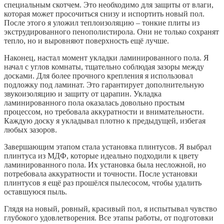
специальным скотчем. Это необходимо для защиты от влаги,
которая может просочиться снизу и испортить новый пол.
После этого я уложил теплоизоляцию – тонкие плиты из
экструдированного пенополистирола. Они не только сохранят
тепло, но и выровняют поверхность ещё лучше.
Наконец, настал момент укладки ламинированного пола. Я
начал с углов комнаты, тщательно соблюдая зазоры между
досками. Для более прочного крепления я использовал
подложку под ламинат. Это гарантирует дополнительную
звукоизоляцию и защиту от царапин. Укладка
ламинированного пола оказалась довольно простым
процессом, но требовала аккуратности и внимательности.
Каждую доску я укладывал плотно к предыдущей, избегая
любых зазоров.
Завершающим этапом стала установка плинтусов. Я выбрал
плинтуса из МДФ, которые идеально подходили к цвету
ламинированного пола. Их установка была несложной, но
потребовала аккуратности и точности. После установки
плинтусов я ещё раз прошёлся пылесосом, чтобы удалить
оставшуюся пыль.
Глядя на новый, ровный, красивый пол, я испытывал чувство
глубокого удовлетворения. Все этапы работы, от подготовки