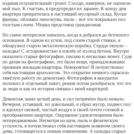
издавая оглушительный грохот. Соседи, наверное, не оценили
мой пыл. К счастью, я предупредил их заранее. К концу дня
квартира превратилась в настоящий мусорный склад. Куски
фанеры, обломки линолеума, пыль – всё это покрывало пол
толстым слоем. Уборка предстояла грандиозная.
Но самое интересное началось, когда я добрался до бетонного
основания. В одном из углов, под слоем старой стяжки, я
обнаружил старую металлическую коробку. Сердце екнуло –
находка! С осторожностью я извлёк её из-под бетона. Внутри
оказались старые фотографии, письма и несколько монет. Судя
по датам на фотографиях, это были вещи, принадлежавшие
прежним жильцам квартиры. Невероятно! Я почувствовал
себя настоящим археологом. Это открытие немного скрасило
тяжёлую работу по демонтажу. Фотографии я аккуратно
положил в отдельный пакет, решив потом разобраться, что это
за люди и как их история связана с моей квартирой.
Демонтаж занял целый день, и сил потрачено было немало.
Вечером, уставший, но довольный, я убрал мусор, подмел пол
и вдохнул свежий, чистый воздух в своей почти готовой к
преображению квартире. Ощущение удовлетворения было
непередаваемым. Несмотря на шум, пыль и физическую
усталость, я почувствовал себя настоящим хозяином своего
дома, готовящегося к новым изменениям. А находка старых