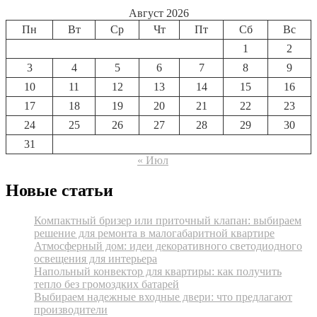
Август 2026
Пн
Вт
Ср
Чт
Пт
Сб
Вс
1
2
3
4
5
6
7
8
9
10
11
12
13
14
15
16
17
18
19
20
21
22
23
24
25
26
27
28
29
30
31
« Июл
Новые статьи
Компактный бризер или приточный клапан: выбираем
решение для ремонта в малогабаритной квартире
Атмосферный дом: идеи декоративного светодиодного
освещения для интерьера
Напольный конвектор для квартиры: как получить
тепло без громоздких батарей
Выбираем надежные входные двери: что предлагают
производители