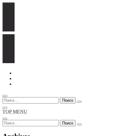
Перейти
к
содержимому
Найти:
TOP MENU
Найти: