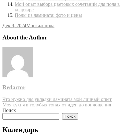
Мой опыт выбора цветовых сочетаний для пола в
квартире
Полы из ламината: фото и цены
Дек 9, 2024
Монтаж пола
About the Author
Redactor
Навигация
Что нужно для укладки ламината мой личный опыт
Моя кухня в голубых тонах от идеи до воплощения
по
Поиск
записям
Поиск
Календарь