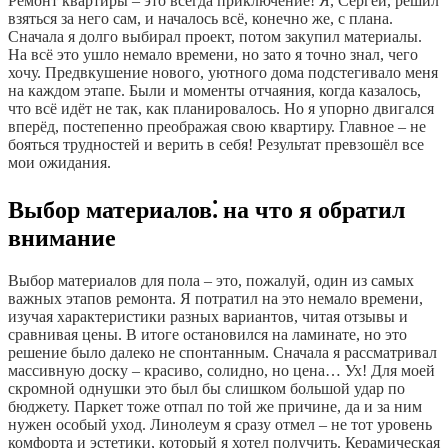
Ремонт квартиры – это всегда приключение! Я, Сергей, решил
взяться за него сам, и началось всё, конечно же, с плана.
Сначала я долго выбирал проект, потом закупил материалы.
На всё это ушло немало времени, но зато я точно знал, чего
хочу. Предвкушение нового, уютного дома подстегивало меня
на каждом этапе. Были и моменты отчаяния, когда казалось,
что всё идёт не так, как планировалось. Но я упорно двигался
вперёд, постепенно преображая свою квартиру. Главное – не
бояться трудностей и верить в себя! Результат превзошёл все
мои ожидания.
Выбор материалов⁚ на что я обратил
внимание
Выбор материалов для пола – это, пожалуй, один из самых
важных этапов ремонта. Я потратил на это немало времени,
изучая характеристики разных вариантов, читая отзывы и
сравнивая цены. В итоге остановился на ламинате, но это
решение было далеко не спонтанным. Сначала я рассматривал
массивную доску – красиво, солидно, но цена… Ух! Для моей
скромной однушки это был бы слишком большой удар по
бюджету. Паркет тоже отпал по той же причине, да и за ним
нужен особый уход. Линолеум я сразу отмел – не тот уровень
комфорта и эстетики, который я хотел получить. Керамическая