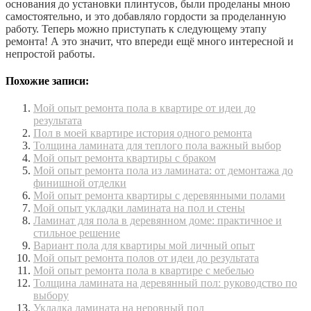
основания до установки плинтусов, были проделаны мною
самостоятельно, и это добавляло гордости за проделанную
работу. Теперь можно приступать к следующему этапу
ремонта! А это значит, что впереди ещё много интересной и
непростой работы.
Похожие записи:
Мой опыт ремонта пола в квартире от идеи до
результата
Пол в моей квартире история одного ремонта
Толщина ламината для теплого пола важный выбор
Мой опыт ремонта квартиры с браком
Мой опыт ремонта пола из ламината: от демонтажа до
финишной отделки
Мой опыт ремонта квартиры с деревянными полами
Мой опыт укладки ламината на пол и стены
Ламинат для пола в деревянном доме: практичное и
стильное решение
Вариант пола для квартиры мой личный опыт
Мой опыт ремонта полов от идеи до результата
Мой опыт ремонта пола в квартире с мебелью
Толщина ламината на деревянный пол: руководство по
выбору
Укладка ламината на неровный пол