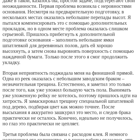
даже в такой, казалось бы, простой задаче, подстерегают свои
неожиданности. Первая проблема возникла с неровностями
основания. Несмотря на предварительную подготовку, в
нескольких местах оказались небольшие перепады высот. Я
пытался компенсировать это с помощью дополнительных
прокладок, но в одном месте проблема оказалась слишком
серьезной. Пришлось прибегнуть к дополнительной
подготовке основания – заполнить небольшие ямки
шпатлевкой для деревянных полов, дать ей хорошо
высохнуть, а затем снова выровнять поверхность с помощью
наждачной бумаги. Только после этого я смог продолжить
укладку.
Вторая неприятность поджидала меня на финишной прямой.
Одна из реек оказалась с небольшим заводским браком –
незначительная трещина. Естественно, я заметил это только
после того, как уже уложил большую часть пола. Вынимать
уже уложенную рейку не хотелось, поэтому пришлось идти на
хитрость. Я замаскировал трещину специальной шпатлевкой
под дерево, подбирая цвет как можно точнее. После
высыхания я аккуратно зашкурил это место, и следов брака
практически не осталось. Конечно, идеально не получилось,
но глаз это практически не цепляет.
Третья проблема была связана с расходом клея. Я немного
недооценил его количество, и в конце работы оказалось, что