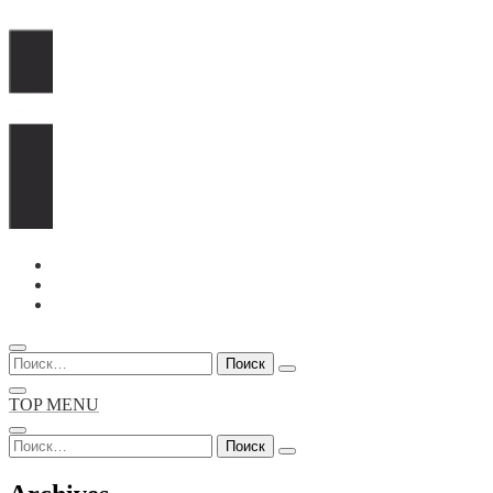
Перейти
к
содержимому
Найти:
TOP MENU
Найти: