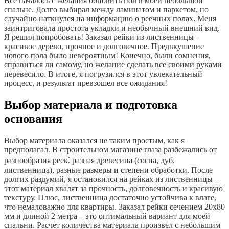
Все началось с желания обновить пол в моей небольшой
спальне. Долго выбирал между ламинатом и паркетом, но
случайно наткнулся на информацию о реечных полах. Меня
заинтриговала простота укладки и необычный внешний вид.
Я решил попробовать! Заказал рейки из лиственницы –
красивое дерево, прочное и долговечное. Предвкушение
нового пола было невероятным! Конечно, были сомнения,
справиться ли самому, но желание сделать все своими руками
перевесило. В итоге, я погрузился в этот увлекательный
процесс, и результат превзошел все ожидания!
Выбор материала и подготовка
основания
Выбор материала оказался не таким простым, как я
предполагал. В строительном магазине глаза разбежались от
разнообразия реек⁚ разная древесина (сосна, дуб,
лиственница), разные размеры и степени обработки. После
долгих раздумий, я остановился на рейках из лиственницы –
этот материал хвалят за прочность, долговечность и красивую
текстуру. Плюс, лиственница достаточно устойчива к влаге,
что немаловажно для квартиры. Заказал рейки сечением 20х80
мм и длиной 2 метра – это оптимальный вариант для моей
спальни. Расчет количества материала произвел с небольшим