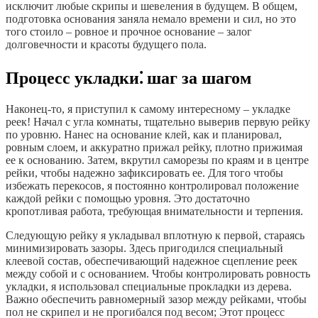
исключит любые скрипы и шевеления в будущем. В общем,
подготовка основания заняла немало времени и сил, но это
того стоило – ровное и прочное основание – залог
долговечности и красоты будущего пола.
Процесс укладки⁚ шаг за шагом
Наконец-то, я приступил к самому интересному – укладке
реек! Начал с угла комнаты, тщательно выверив первую рейку
по уровню. Нанес на основание клей, как и планировал,
ровным слоем, и аккуратно прижал рейку, плотно прижимая
ее к основанию. Затем, вкрутил саморезы по краям и в центре
рейки, чтобы надежно зафиксировать ее. Для того чтобы
избежать перекосов, я постоянно контролировал положение
каждой рейки с помощью уровня. Это достаточно
кропотливая работа, требующая внимательности и терпения.
Следующую рейку я укладывал вплотную к первой, стараясь
минимизировать зазоры. Здесь пригодился специальный
клеевой состав, обеспечивающий надежное сцепление реек
между собой и с основанием. Чтобы контролировать ровность
укладки, я использовал специальные прокладки из дерева.
Важно обеспечить равномерный зазор между рейками, чтобы
пол не скрипел и не прогибался под весом; Этот процесс