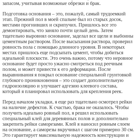
запасом, учитывая возможные обрезки и брак.
Подготовка основания – это, пожалуй, самый трудоемкий
этап. Прежний пол в моей спальне был из старых досок,
местами прогнивших и скрипучих. Пришлось все это
демонтировать, что заняло почти целый день. Затем
тщательно выровнял основание, заделал все щели и выбоины
цементным раствором. После высыхания раствора, проверил
ровность пола с помощью длинного уровня. В некоторых
местах пришлось еще подсыпать цемент, чтобы добиться
идеальной плоскости. Это очень важно, потому что неровное
основание будет просто ужасно смотреться под реечным
полом, и может привести к его деформации. После
выравнивания я покрыл основание специальной грунтовкой
глубокого проникновения – это создает дополнительную
гидроизоляцию и улучшает адгезию клеевого состава,
который я планировал использовать для крепления реек.
Перед началом укладки, я еще раз тщательно осмотрел рейки
на наличие дефектов. К счастью, брака не оказалось. Чтобы
получить идеально ровный пол, я решил использовать
специальный клей для деревянных полов и дополнительно
закрепить рейки саморезами. Клей я наносил ровным слоем
на основание, а саморезы вкручивал с шагом примерно 30 см.
Это гарантирует максимальную надежность конструкции и