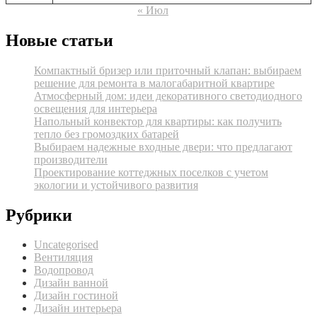
« Июл
Новые статьи
Компактный бризер или приточный клапан: выбираем
решение для ремонта в малогабаритной квартире
Атмосферный дом: идеи декоративного светодиодного
освещения для интерьера
Напольный конвектор для квартиры: как получить
тепло без громоздких батарей
Выбираем надежные входные двери: что предлагают
производители
Проектирование коттеджных поселков с учетом
экологии и устойчивого развития
Рубрики
Uncategorised
Вентиляция
Водопровод
Дизайн ванной
Дизайн гостиной
Дизайн интерьера