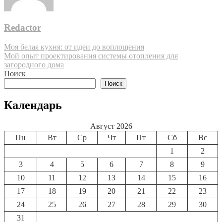
Redactor
Навигация
Моя белая кухня: от идеи до воплощения
Мой опыт проектирования системы отопления для
по
загородного дома
записям
Поиск
Поиск
Календарь
Август 2026
Пн
Вт
Ср
Чт
Пт
Сб
Вс
1
2
3
4
5
6
7
8
9
10
11
12
13
14
15
16
17
18
19
20
21
22
23
24
25
26
27
28
29
30
31