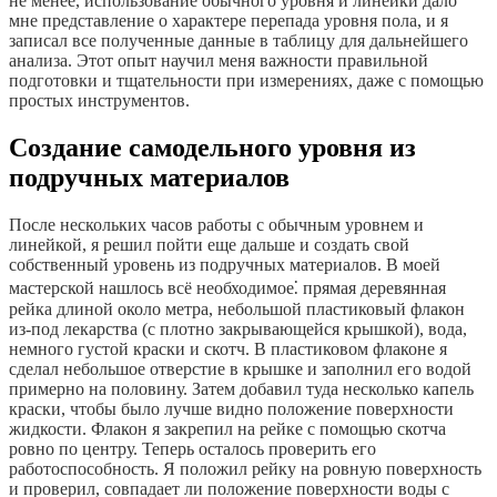
не менее, использование обычного уровня и линейки дало
мне представление о характере перепада уровня пола, и я
записал все полученные данные в таблицу для дальнейшего
анализа. Этот опыт научил меня важности правильной
подготовки и тщательности при измерениях, даже с помощью
простых инструментов.
Создание самодельного уровня из
подручных материалов
После нескольких часов работы с обычным уровнем и
линейкой, я решил пойти еще дальше и создать свой
собственный уровень из подручных материалов. В моей
мастерской нашлось всё необходимое⁚ прямая деревянная
рейка длиной около метра, небольшой пластиковый флакон
из-под лекарства (с плотно закрывающейся крышкой), вода,
немного густой краски и скотч. В пластиковом флаконе я
сделал небольшое отверстие в крышке и заполнил его водой
примерно на половину. Затем добавил туда несколько капель
краски, чтобы было лучше видно положение поверхности
жидкости. Флакон я закрепил на рейке с помощью скотча
ровно по центру. Теперь осталось проверить его
работоспособность. Я положил рейку на ровную поверхность
и проверил, совпадает ли положение поверхности воды с