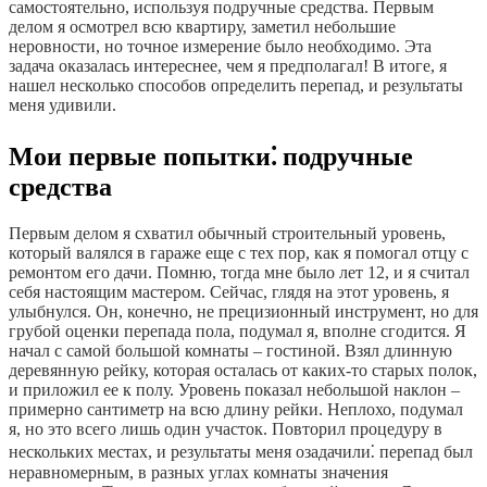
самостоятельно, используя подручные средства. Первым
делом я осмотрел всю квартиру, заметил небольшие
неровности, но точное измерение было необходимо. Эта
задача оказалась интереснее, чем я предполагал! В итоге, я
нашел несколько способов определить перепад, и результаты
меня удивили.
Мои первые попытки⁚ подручные
средства
Первым делом я схватил обычный строительный уровень,
который валялся в гараже еще с тех пор, как я помогал отцу с
ремонтом его дачи. Помню, тогда мне было лет 12, и я считал
себя настоящим мастером. Сейчас, глядя на этот уровень, я
улыбнулся. Он, конечно, не прецизионный инструмент, но для
грубой оценки перепада пола, подумал я, вполне сгодится. Я
начал с самой большой комнаты – гостиной. Взял длинную
деревянную рейку, которая осталась от каких-то старых полок,
и приложил ее к полу. Уровень показал небольшой наклон –
примерно сантиметр на всю длину рейки. Неплохо, подумал
я, но это всего лишь один участок. Повторил процедуру в
нескольких местах, и результаты меня озадачили⁚ перепад был
неравномерным, в разных углах комнаты значения