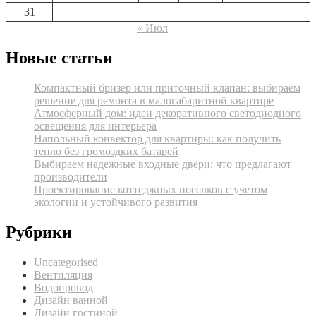
31
« Июл
Новые статьи
Компактный бризер или приточный клапан: выбираем
решение для ремонта в малогабаритной квартире
Атмосферный дом: идеи декоративного светодиодного
освещения для интерьера
Напольный конвектор для квартиры: как получить
тепло без громоздких батарей
Выбираем надежные входные двери: что предлагают
производители
Проектирование коттеджных поселков с учетом
экологии и устойчивого развития
Рубрики
Uncategorised
Вентиляция
Водопровод
Дизайн ванной
Дизайн гостиной