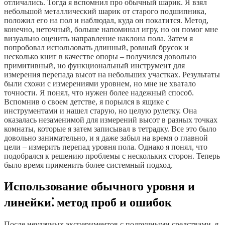
отличались. Тогда я вспомнил про обычный шарик. Я взял
небольшой металлический шарик от старого подшипника,
положил его на пол и наблюдал, куда он покатится. Метод,
конечно, неточный, больше напоминал игру, но он помог мне
визуально оценить направление наклона пола. Затем я
попробовал использовать длинный, ровный брусок и
несколько книг в качестве опоры – получился довольно
примитивный, но функциональный инструмент для
измерения перепада высот на небольших участках. Результаты
были схожи с измерениями уровнем, но мне не хватало
точности. Я понял, что нужен более надежный способ.
Вспомнив о своем детстве, я порылся в ящике с
инструментами и нашел старую, но целую рулетку. Она
оказалась незаменимой для измерений высот в разных точках
комнаты, которые я затем записывал в тетрадку. Все это было
довольно занимательно, и я даже забыл на время о главной
цели – измерить перепад уровня пола. Однако я понял, что
подобрался к решению проблемы с нескольких сторон. Теперь
было время применить более системный подход.
Использование обычного уровня и
линейки⁚ метод проб и ошибок
После неудачных экспериментов с подручными средствами, я