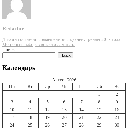
Redactor
Навигация
Дизайн гостиной, совмещенной с кухней: тренды 2017 года
Мой опыт выбора светлого ламината
по
Поиск
записям
Поиск
Календарь
Август 2026
Пн
Вт
Ср
Чт
Пт
Сб
Вс
1
2
3
4
5
6
7
8
9
10
11
12
13
14
15
16
17
18
19
20
21
22
23
24
25
26
27
28
29
30