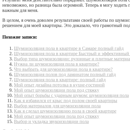
невозможно, но разница была огромной. Теперь я могу ходить п
важным для меня.
В целом, я очень доволен результатами своей работы по шумо
решением для моей квартиры. Это доказало, что грамотный п
Похожие записи:
Шумоизоляция пола в квартире в Самаре полный гайд
Шумоизоляция пола в квартире Быстрый и эффективный
Выбор типа шумоизоляции: рулонные и плитные матери
Нужна ли шумоизоляция пола в квартире?
Что выбрать для шумоизоляции пола в квартире?
Шумоизоляция полов под ламинатом полный гайд
Шумоизоляция пола в квартире: полный гайд
Мой опыт дизайна потолка в кухне-гостиной
Мой опыт шумоизоляции пола под стяжку
Мой опыт борьбы с ударным шумом: шумоизоляция пола
Как я избавился от крыс под полом своей квартиры
Выбор материалов для шумоизоляции пола
Как я сделал шумоизоляцию пола в своей квартире
Мой опыт шумоизоляции пола под стяжку
Выбор и укладка звукоизоляции пола