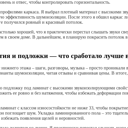
овень и отвес, чтобы контролировать горизонтальность.
профилями каркаса. Я выбрал плотный материал с высокими зв
ную эффективность шумоизоляции. После этого я обшил каркас л
оге получился ровный и красивый потолок.
только хорошей, что я практически перестал слышать звуки свер
ем в своем доме. В дальнейшем, я планирую покрасить потолок в
ия и подложки — что сработало лучше в
нижнего этажа – шаги, разговоры, музыка – просто проникали в 
варианты шумоизоляции, читая отзывы и сравнивая цены. В итог
ю подложку под ламинат с высокими звукоизолирующими свойств
ожить ее ровно и без натяжения, чтобы избежать деформации п
 ламинат с классом износостойкости не ниже 33, чтобы покрыти
он поглощает шум. Укладка ламинированного пола – это тщатель
 избежать появления щелей и неровностей.
тала значительно лучше. Я практически перестал слышать шаги с