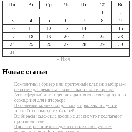
Пн
Вт
Ср
Чт
Пт
Сб
Вс
1
2
3
4
5
6
7
8
9
10
11
12
13
14
15
16
17
18
19
20
21
22
23
24
25
26
27
28
29
30
31
« Июл
Новые статьи
Компактный бризер или приточный клапан: выбираем
решение для ремонта в малогабаритной квартире
Атмосферный дом: идеи декоративного светодиодного
освещения для интерьера
Напольный конвектор для квартиры: как получить
тепло без громоздких батарей
Выбираем надежные входные двери: что предлагают
производители
Проектирование коттеджных поселков с учетом
экологии и устойчивого развития