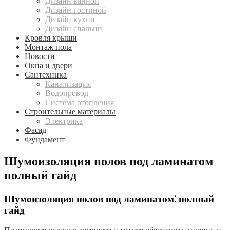
Дизайн ванной
Дизайн гостиной
Дизайн кухни
Дизайн спальни
Кровля крыши
Монтаж пола
Новости
Окна и двери
Сантехника
Канализация
Водопровод
Система отопления
Строительные материалы
Электрика
Фасад
Фундамент
Шумоизоляция полов под ламинатом
полный гайд
Шумоизоляция полов под ламинатом⁚ полный
гайд