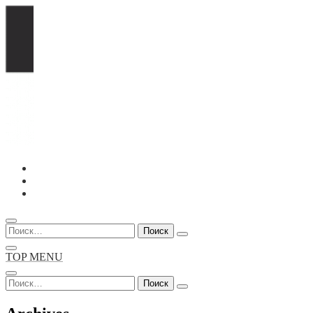
Перейти
к
содержимому
Найти:
TOP MENU
Найти: