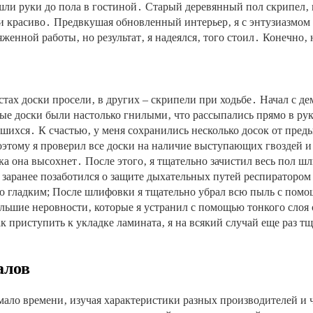
ошли руки до пола в гостиной․ Старый деревянный пол скрипел‚
и красиво․ Предвкушая обновленный интерьер‚ я с энтузиазмом 
женной работы‚ но результат‚ я надеялся‚ того стоил․ Конечно‚
тах доски просели‚ в других – скрипели при ходьбе․ Начал с де
ые доски были настолько гнилыми‚ что рассыпались прямо в ру
шихся․ К счастью‚ у меня сохранились несколько досок от пред
оэтому я проверил все доски на наличие выступающих гвоздей 
ка она высохнет․ После этого‚ я тщательно зачистил весь пол
 заранее позаботился о защите дыхательных путей респираторо
ьно гладким; После шлифовки я тщательно убрал всю пыль с пом
льшие неровности‚ которые я устранил с помощью тонкого слоя
к приступить к укладке ламината‚ я на всякий случай еще раз т
алов
емало времени‚ изучая характеристики разных производителей и 