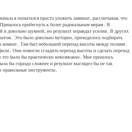
ачала я попыталcя просто уложить ламинат‚ рассчитывая‚ что
․ Пришлось прибегнуть к более радикальным мерам․ Я
 и довольно шумной‚ но результат оправдал усилия․ В других
инатом․ Это было довольно муторно‚ приходилось подбирать
вух комнат․ Там был небольшой перепад высоты между полами․
фили․ Они помогли сгладить перепад высоты и сделать переход
ов это было бы практически невозможно․ Мне пришлось
ыла бы гораздо сложнее и результат выглядел бы не так
ь и правильные инструменты․