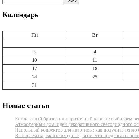
записям
Поиск
Календарь
Пн
Вт
3
4
10
11
17
18
24
25
31
Новые статьи
Компактный бризер или приточный клапан: выбираем реш
Атмосферный дом: идеи декоративного светодиодного ос
Напольный конвектор для квартиры: как получить тепло 
Выбираем надежные входные двери: что предлагают про