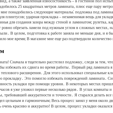
вид‚ а также заявленная износостойкость – в гостиной пол испы
адобилось 25 квадратных метров ламината‚ плюс еще пару метро
а‚ мне понадобились следующие материалы⁚ подложка под ламинат
ля плинтусов; ударная прокладка – незаменимая вещь для уклад
инья для создания зазора между стеной и ламинатом; рулетка‚ 
 ровно обрезать ламели под нужным углом в сложных местах‚ на
ыли․ В целом‚ подготовка к работе заняла не меньше дня‚ и я б
ило мое время; В магазине мне еще раз подтвердили количество 
ом
ата! Сначала я тщательно расстелил подложку‚ следя за тем‚ что
ы избежать их сдвига во время работы․ Первый ряд ламината я 
и теплового расширения․ Для этого использовал специальные к
ю прокладку․ Это помогло избежать повреждений ламината․ Сис
ровность укладки при помощи уровня․ В некоторых местах приш
 часов я уже уложил первые несколько рядов․ В углах комнаты и
‚ требовавшей аккуратности и точности․ Я старался делать все
ел цельным и гармоничным; Весь процесс занял у меня около дв
очень красиво и аккуратно! В целом‚ процесс укладки оказался 