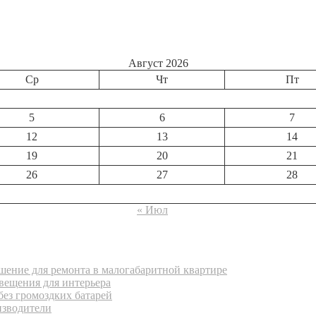
Август 2026
Ср
Чт
Пт
5
6
7
12
13
14
19
20
21
26
27
28
« Июл
ение для ремонта в малогабаритной квартире
вещения для интерьера
без громоздких батарей
изводители