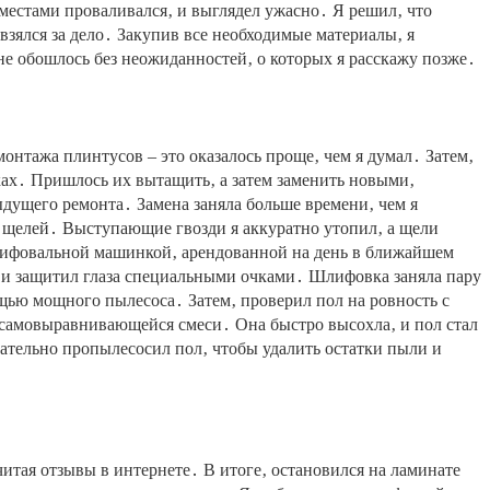
 местами проваливался‚ и выглядел ужасно․ Я решил‚ что
взялся за дело․ Закупив все необходимые материалы‚ я
 не обошлось без неожиданностей‚ о которых я расскажу позже․
монтажа плинтусов – это оказалось проще‚ чем я думал․ Затем‚
ках․ Пришлось их вытащить‚ а затем заменить новыми‚
ыдущего ремонта․ Замена заняла больше времени‚ чем я
и щелей․ Выступающие гвозди я аккуратно утопил‚ а щели
 шлифовальной машинкой‚ арендованной на день в ближайшем
м и защитил глаза специальными очками․ Шлифовка заняла пару
ощью мощного пылесоса․ Затем‚ проверил пол на ровность с
 самовыравнивающейся смеси․ Она быстро высохла‚ и пол стал
щательно пропылесосил пол‚ чтобы удалить остатки пыли и
читая отзывы в интернете․ В итоге‚ остановился на ламинате