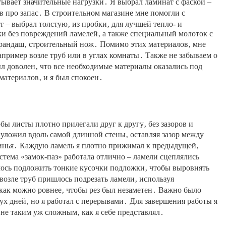
тывает значительные нагрузки․ Я выбрал ламинат с фаской –
в про запас․ В строительном магазине мне помогли с
 – выбрал толстую‚ из пробки‚ для лучшей тепло- и
ки без повреждений ламелей‚ а также специальный молоток с
карандаш‚ строительный нож․ Помимо этих материалов‚ мне
пример возле труб или в углах комнаты․ Также не забываем о
ыл доволен‚ что все необходимые материалы оказались под
материалов‚ и я был спокоен․
бы листы плотно прилегали друг к другу‚ без зазоров и
уложил вдоль самой длинной стены‚ оставляя зазор между
линья․ Каждую ламель я плотно прижимал к предыдущей‚
тема «замок-паз» работала отлично – ламели сцеплялись
лось подложить тонкие кусочки подложки‚ чтобы выровнять
 возле труб пришлось подрезать ламели‚ используя
 как можно ровнее‚ чтобы рез был незаметен․ Важно было
ух дней‚ но я работал с перерывами․ Для завершения работы я
не таким уж сложным‚ как я себе представлял․