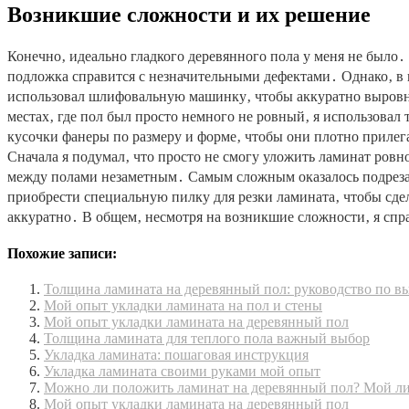
Возникшие сложности и их решение
Конечно‚ идеально гладкого деревянного пола у меня не было․
подложка справится с незначительными дефектами․ Однако‚ в
использовал шлифовальную машинку‚ чтобы аккуратно выровня
местах‚ где пол был просто немного не ровный‚ я использова
кусочки фанеры по размеру и форме‚ чтобы они плотно приле
Сначала я подумал‚ что просто не смогу уложить ламинат ров
между полами незаметным․ Самым сложным оказалось подрезат
приобрести специальную пилку для резки ламината‚ чтобы сдел
аккуратно․ В общем‚ несмотря на возникшие сложности‚ я спр
Похожие записи:
Толщина ламината на деревянный пол: руководство по в
Мой опыт укладки ламината на пол и стены
Мой опыт укладки ламината на деревянный пол
Толщина ламината для теплого пола важный выбор
Укладка ламината: пошаговая инструкция
Укладка ламината своими руками мой опыт
Можно ли положить ламинат на деревянный пол? Мой л
Мой опыт укладки ламината на деревянный пол