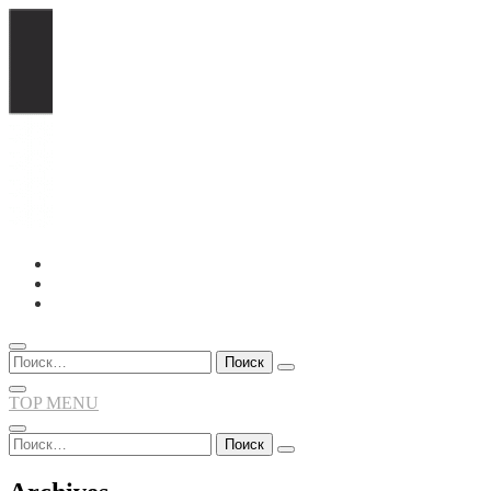
Перейти
к
содержимому
Найти:
TOP MENU
Найти: