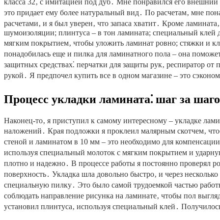
класса 32‚ с имитацией под дуб․ Мне понравился его внешний 
это придает ему более натуральный вид․ По расчетам‚ мне пон
расчетами‚ и я был уверен‚ что запаса хватит․ Кроме ламинат
шумоизоляции; плинтуса – в тон ламината; специальный клей д
мягким покрытием‚ чтобы уложить ламинат ровно; стяжки и кл
понадобилась еще и пилка для ламинатного пола – она поможет
защитных средствах⁚ перчатки для защиты рук‚ респиратор от п
рукой․ Я предпочел купить все в одном магазине – это сэконом
Процесс укладки ламината⁚ шаг за шаг
Наконец-то‚ я приступил к самому интересному – укладке ламин
наложений․ Края подложки я проклеил малярным скотчем‚ чтоб
стеной и ламинатом в 10 мм – это необходимо для компенсаци
используя специальный молоток с мягким покрытием и ударну
плотно и надежно․ В процессе работы я постоянно проверял 
поверхность․ Укладка шла довольно быстро‚ и через несколько
специальную пилку․ Это было самой трудоемкой частью работы
соблюдать направление рисунка на ламинате‚ чтобы пол выгляд
установил плинтуса‚ используя специальный клей․ Получилось 