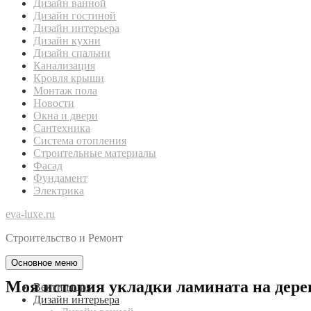
Дизайн ванной
Дизайн гостиной
Дизайн интерьера
Дизайн кухни
Дизайн спальни
Канализация
Кровля крыши
Монтаж пола
Новости
Окна и двери
Сантехника
Система отопления
Строительные материалы
Фасад
Фундамент
Электрика
eva-luxe.ru
Строительство и Ремонт
Основное меню
Моя история укладки ламината на дер
Вентиляция
Дизайн интерьера