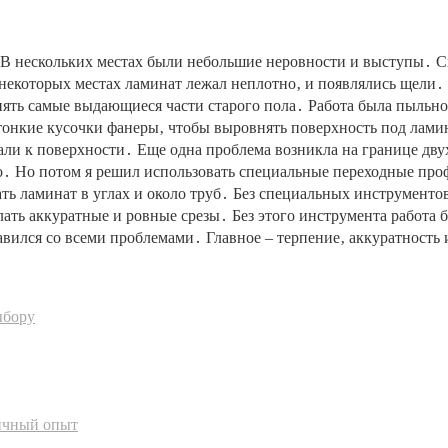
 В нескольких местах были небольшие неровности и выступы․ Сн
 некоторых местах ламинат лежал неплотно‚ и появлялись щели
ть самые выдающиеся части старого пола․ Работа была пыльной
л тонкие кусочки фанеры‚ чтобы выровнять поверхность под лам
гали к поверхности․ Еще одна проблема возникла на границе д
но․ Но потом я решил использовать специальные переходные про
ь ламинат в углах и около труб․ Без специальных инструмент
ать аккуратные и ровные срезы․ Без этого инструмента работа б
авился со всеми проблемами․ Главное – терпение‚ аккуратност
ыбору
ичный опыт