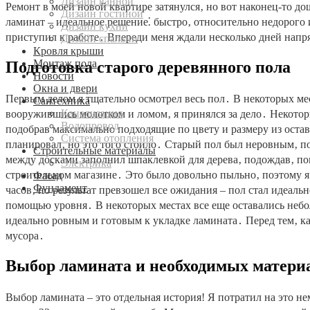
Дизайн ванной
Ремонт в моей новой квартире затянулся‚ но вот наконец-то д
Дизайн гостиной
ламинат – идеальное решение⁚ быстро‚ относительно недорого 
Дизайн кухни
приступил к работе․ Впереди меня ждали несколько дней напря
Дизайн спальни
Кровля крыши
Монтаж пола
Подготовка старого деревянного пола
Новости
Окна и двери
Первым делом я тщательно осмотрел весь пол․ В некоторых мес
Сантехника
Канализация
вооружившись молотком и ломом‚ я принялся за дело․ Некотор
Водопровод
подобрав максимально подходящие по цвету и размеру из остав
Система отопления
планировал‚ но это того стоило․ Старый пол был неровным‚ п
Строительные материалы
между досками заполнил шпаклевкой для дерева‚ подождав‚ по
Электрика
строительном магазине․ Это было довольно пыльно‚ поэтому я
Фасад
Фундамент
часов‚ но результат превзошел все ожидания – пол стал идеал
помощью уровня․ В некоторых местах все еще оставались небо
идеально ровным и готовым к укладке ламината․ Перед тем‚ ка
мусора․
Выбор ламината и необходимых матери
Выбор ламината – это отдельная история! Я потратил на это н