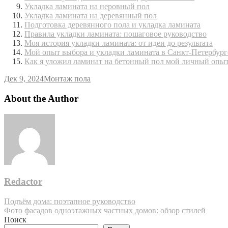
Укладка ламината на неровный пол
Укладка ламината на деревянный пол
Подготовка деревянного пола и укладка ламината
Правила укладки ламината: пошаговое руководство
Моя история укладки ламината: от идеи до результата
Мой опыт выбора и укладки ламината в Санкт-Петербург
Как я уложил ламинат на бетонный пол мой личный опы
Дек 9, 2024
Монтаж пола
About the Author
Redactor
Навигация
Подъём дома: поэтапное руководство
Фото фасадов одноэтажных частных домов: обзор стилей
по
Поиск