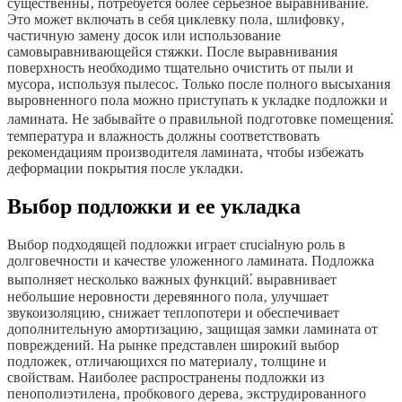
существенны‚ потребуется более серьезное выравнивание.
Это может включать в себя циклевку пола‚ шлифовку‚
частичную замену досок или использование
самовыравнивающейся стяжки. После выравнивания
поверхность необходимо тщательно очистить от пыли и
мусора‚ используя пылесос. Только после полного высыхания
выровненного пола можно приступать к укладке подложки и
ламината. Не забывайте о правильной подготовке помещения⁚
температура и влажность должны соответствовать
рекомендациям производителя ламината‚ чтобы избежать
деформации покрытия после укладки.
Выбор подложки и ее укладка
Выбор подходящей подложки играет crucialную роль в
долговечности и качестве уложенного ламината. Подложка
выполняет несколько важных функций⁚ выравнивает
небольшие неровности деревянного пола‚ улучшает
звукоизоляцию‚ снижает теплопотери и обеспечивает
дополнительную амортизацию‚ защищая замки ламината от
повреждений. На рынке представлен широкий выбор
подложек‚ отличающихся по материалу‚ толщине и
свойствам. Наиболее распространены подложки из
пенополиэтилена‚ пробкового дерева‚ экструдированного