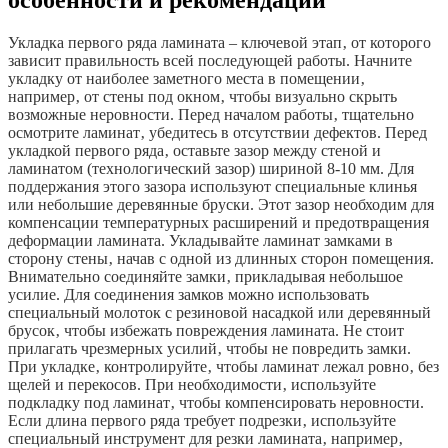
Укладка первого ряда ламината – ключевой этап‚ от которого
зависит правильность всей последующей работы. Начните
укладку от наиболее заметного места в помещении‚
например‚ от стены под окном‚ чтобы визуально скрыть
возможные неровности. Перед началом работы‚ тщательно
осмотрите ламинат‚ убедитесь в отсутствии дефектов. Перед
укладкой первого ряда‚ оставьте зазор между стеной и
ламинатом (технологический зазор) шириной 8-10 мм. Для
поддержания этого зазора используют специальные клинья
или небольшие деревянные бруски. Этот зазор необходим для
компенсации температурных расширений и предотвращения
деформации ламината. Укладывайте ламинат замками в
сторону стены‚ начав с одной из длинных сторон помещения.
Внимательно соединяйте замки‚ прикладывая небольшое
усилие. Для соединения замков можно использовать
специальный молоток с резиновой насадкой или деревянный
брусок‚ чтобы избежать повреждения ламината. Не стоит
прилагать чрезмерных усилий‚ чтобы не повредить замки.
При укладке‚ контролируйте‚ чтобы ламинат лежал ровно‚ без
щелей и перекосов. При необходимости‚ используйте
подкладку под ламинат‚ чтобы компенсировать неровности.
Если длина первого ряда требует подрезки‚ используйте
специальный инструмент для резки ламината‚ например‚