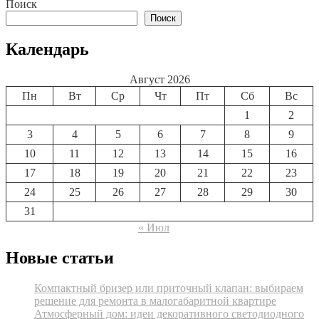
по
Поиск
записям
Поиск
Календарь
Август 2026
Пн
Вт
Ср
Чт
Пт
Сб
Вс
1
2
3
4
5
6
7
8
9
10
11
12
13
14
15
16
17
18
19
20
21
22
23
24
25
26
27
28
29
30
31
« Июл
Новые статьи
Компактный бризер или приточный клапан: выбираем
решение для ремонта в малогабаритной квартире
Атмосферный дом: идеи декоративного светодиодного