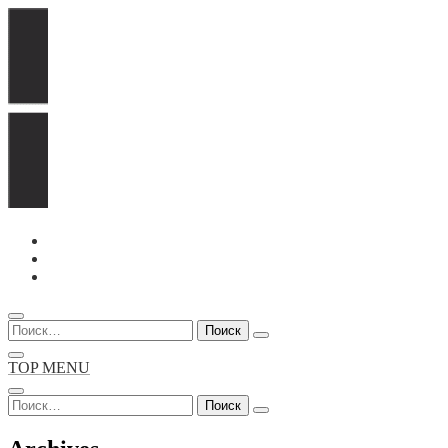
Перейти
к
содержимому
Найти:
TOP MENU
Найти: