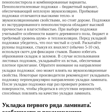
пенополистирола и комбинированные варианты.
Пенополиэтиленовые подложки – бюджетный вариант‚
обеспечивающий неплохую звукоизоляцию. Пробковые
подложки отличаются высокими тепло- и
звукоизоляционными свойствами‚ но стоят дороже. Подложки
из экструдированного пенополистирола обладают высокой
прочностью и влагостойкостью. При выборе подложки
учитывайте особенности вашего деревянного пола‚ бюджет и
требуемый уровень шумо- и теплоизоляции. Перед укладкой
подложки убедитесь‚ что пол чистый и сухой. Раскатайте
рулоны подложки‚ стыкуя их внахлест (обычно 5-10 см)‚
используя скотч для фиксации стыков. Важно избегать
образования складок и заломов. В случае использования
листовых подложек‚ укладывайте их встык‚ обеспечивая
плотное прилегание. Обратите внимание на направление
укладки подложки⁚ оно может влиять на звукоизоляционные
свойства. Некоторые производители рекомендуют укладывать
подложку перпендикулярно направлению укладки ламината.
После укладки подложки еще раз проверьте ровность
поверхности‚ чтобы убедиться в отсутствии неровностей‚
способных повлиять на качество укладки ламината.
Укладка первого ряда ламината⁚
особенности и рекомендации