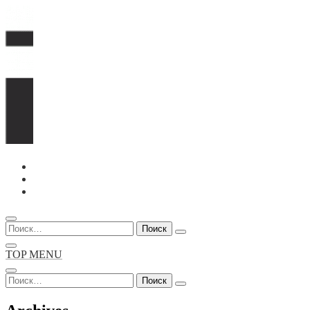
Перейти
к
содержимому
Найти:
TOP MENU
Найти: