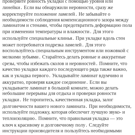
проверяйте ровность укладки с помощью уровня или
линейки․ Если вы обнаружили неровности, сразу же
корректируйте положение ламелей․ Не забывайте о
необходимости соблюдения компенсационного зазора между
ламинатом и стенами, чтобы предотвратить деформацию пола
при изменении температуры и влажности․ Для этого
используйте специальные клинья․ При укладке вдоль стен
может потребоватся подрезка ламелей․ Для этого
воспользуйтесь специальным инструментом или ножовкой с
мелкими зубьями․ Старайтесь делать ровные и аккуратные
срезы, чтобы избежать сколов и неровностей․ Помните, что
качество укладки каждого последующего ряда также важно,
как и укладка первого․ Укладывайте ламинат вдумчиво и
аккуратно, проверяя каждое соединение․ Если вы
укладываете ламинат в большой комнате, можно делать
небольшие перерывы для отдыха и проверки ровности
укладки․ Не торопитесь, качественная укладка, залог
долговечности вашего нового ламината․ При необходимости,
используйте подложку, которая обеспечит лучшую звуко- и
теплоизоляцию․ Помните, что правильная укладка — это
ключ к красивому и долговечному полу․ Следуйте
инструкции производителя и пользуйтесь необходимыми