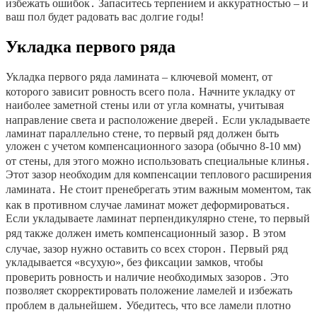
избежать ошибок․ Запаситесь терпением и аккуратностью – и
ваш пол будет радовать вас долгие годы!
Укладка первого ряда
Укладка первого ряда ламината – ключевой момент, от
которого зависит ровность всего пола․ Начните укладку от
наиболее заметной стены или от угла комнаты, учитывая
направление света и расположение дверей․ Если укладываете
ламинат параллельно стене, то первый ряд должен быть
уложен с учетом компенсационного зазора (обычно 8-10 мм)
от стены, для этого можно использовать специальные клинья․
Этот зазор необходим для компенсации теплового расширения
ламината․ Не стоит пренебрегать этим важным моментом, так
как в противном случае ламинат может деформироваться․
Если укладываете ламинат перпендикулярно стене, то первый
ряд также должен иметь компенсационный зазор․ В этом
случае, зазор нужно оставить со всех сторон․ Первый ряд
укладывается «всухую», без фиксации замков, чтобы
проверить ровность и наличие необходимых зазоров․ Это
позволяет скорректировать положение ламелей и избежать
проблем в дальнейшем․ Убедитесь, что все ламели плотно