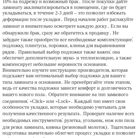
10% на подрезку и возможный брак․ После покупки дайте
ламинату акклиматизироваться в помещении, где он будет
укладываться, в течение 2-3 дней – это позволит избежать
деформации после укладки․ Перед началом работ распакуйте
ламинат и внимательно осмотрите каждую доску․ Если вы
обнаружили брак, сразу же обратитесь к продавцу․ Не
забудьте также приобрести все необходимые комплектующие⁚
подложку, плинтусы, порожки, клинья для выравнивания
рядов․ Правильный выбор подложки также важен⁚ она
обеспечит дополнительную звуко- и теплоизоляцию, а также
компенсирует небольшие неровности основания․
Внимательно изучите инструкцию производителя, которая
подскажет вам оптимальный выбор подложки для вашего
типа ламината и основания․ Не пренебрегайте этим этапом,
ведь от качества подложки зависит комфорт и долговечность
вашего нового пола․ Обратите внимание на тип замкового
соединения⁚ «Click» или «Lock»․ Каждый тип имеет свои
особенности укладки, которые необходимо учитывать для
получения качественного результата․ Проверьте наличие всех
необходимых инструментов⁚ рулетка, угольник, нож или пила
для резки ламината, киянка (резиновый молоток)․ Тщательная
подготовка значительно облегчит процесс укладки и позволит