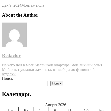
Дек 9, 2024
Монтаж пола
About the Author
Redactor
Навигация
Из чего пол в моей маленькой квартире: мой личный опыт
Мой опыт укладки ламината: от выбора до финишной
по
отделки
записям
Поиск
Поиск
Календарь
Август 2026
Пн
Вт
Ср
Чт
Пт
Сб
Вс