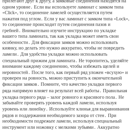
прилегают друг к другу, а замковые соединения находятся на
одном уровне․ Если вы используете ламинат с замком типа
«Click», то соединение ламелей осуществляется путем
нажатия под углом․ Если у вас ламинат с замком типа «Lock»,
то соединение происходит путем соединения пазов и
гребней․ Внимательно изучите инструкцию по укладке
вашего типа ламината, так как укладка может иметь свои
особенности․ Для фиксации замков можно использовать
киянку, но делать это нужно аккуратно, чтобы не повредить
ламели․ Для удобства укладки можно использовать
специальный прижим для ламината․ Не торопитесь, уделяйте
внимание каждому соединению, чтобы избежать щелей и
неровностей․ После того, как первый ряд уложен «всухую» и
проверен на ровность, можно приступить к окончательной
фиксации замков․ Помните, что качество укладки первого
ряда напрямую влияет на результат всей работы․ Правильная
укладка первого ряда – залог ровного и красивого пола․ Не
забывайте проверять уровень каждой ламели, используя
уровень или линейку․ Используйте клинья для выравнивания
рядов и поддержания необходимого зазора от стен․ При
необходимости подрежьте ламели, используя специальный
инструмент или ножовку с мелкими зубьями․ Аккуратно