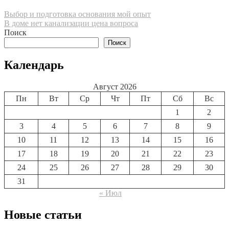
Навигация
Выбор и подготовка основания мой опыт
В доме нет канализации цена вопроса
по
Поиск
записям
Поиск
Календарь
Август 2026
Пн
Вт
Ср
Чт
Пт
Сб
Вс
1
2
3
4
5
6
7
8
9
10
11
12
13
14
15
16
17
18
19
20
21
22
23
24
25
26
27
28
29
30
31
« Июл
Новые статьи