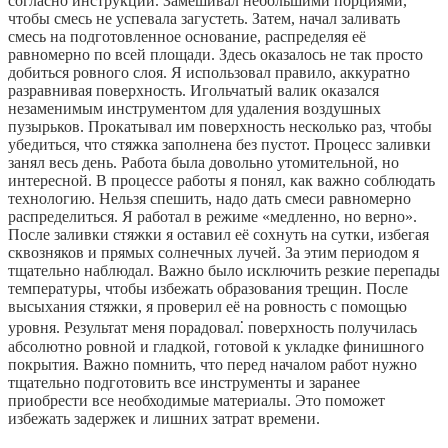
согласно инструкции. Замешивал небольшими порциями,
чтобы смесь не успевала загустеть. Затем, начал заливать
смесь на подготовленное основание, распределяя её
равномерно по всей площади. Здесь оказалось не так просто
добиться ровного слоя. Я использовал правило, аккуратно
разравнивая поверхность. Игольчатый валик оказался
незаменимым инструментом для удаления воздушных
пузырьков. Прокатывал им поверхность несколько раз, чтобы
убедиться, что стяжка заполнена без пустот. Процесс заливки
занял весь день. Работа была довольно утомительной, но
интересной. В процессе работы я понял, как важно соблюдать
технологию. Нельзя спешить, надо дать смеси равномерно
распределиться. Я работал в режиме «медленно, но верно».
После заливки стяжки я оставил её сохнуть на сутки, избегая
сквозняков и прямых солнечных лучей. За этим периодом я
тщательно наблюдал. Важно было исключить резкие перепады
температуры, чтобы избежать образования трещин. После
высыхания стяжки, я проверил её на ровность с помощью
уровня. Результат меня порадовал⁚ поверхность получилась
абсолютно ровной и гладкой, готовой к укладке финишного
покрытия. Важно помнить, что перед началом работ нужно
тщательно подготовить все инструменты и заранее
приобрести все необходимые материалы. Это поможет
избежать задержек и лишних затрат времени.