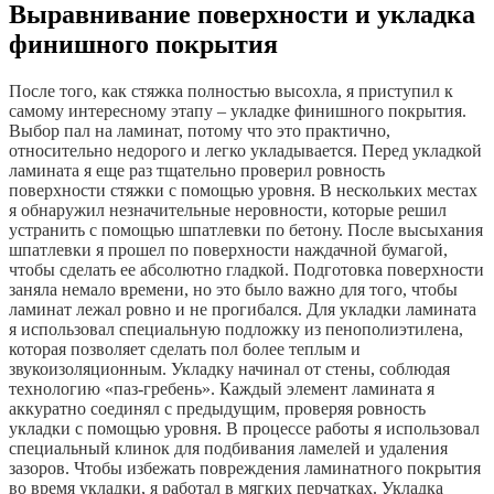
Выравнивание поверхности и укладка
финишного покрытия
После того, как стяжка полностью высохла, я приступил к
самому интересному этапу – укладке финишного покрытия.
Выбор пал на ламинат, потому что это практично,
относительно недорого и легко укладывается. Перед укладкой
ламината я еще раз тщательно проверил ровность
поверхности стяжки с помощью уровня. В нескольких местах
я обнаружил незначительные неровности, которые решил
устранить с помощью шпатлевки по бетону. После высыхания
шпатлевки я прошел по поверхности наждачной бумагой,
чтобы сделать ее абсолютно гладкой. Подготовка поверхности
заняла немало времени, но это было важно для того, чтобы
ламинат лежал ровно и не прогибался. Для укладки ламината
я использовал специальную подложку из пенополиэтилена,
которая позволяет сделать пол более теплым и
звукоизоляционным. Укладку начинал от стены, соблюдая
технологию «паз-гребень». Каждый элемент ламината я
аккуратно соединял с предыдущим, проверяя ровность
укладки с помощью уровня. В процессе работы я использовал
специальный клинок для подбивания ламелей и удаления
зазоров. Чтобы избежать повреждения ламинатного покрытия
во время укладки, я работал в мягких перчатках. Укладка