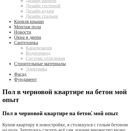
Дизайн ванной
Дизайн гостиной
Дизайн кухни
Дизайн спальни
Кровля крыши
Монтаж пола
Новости
Окна и двери
Сантехника
Канализация
Водопровод
Система отопления
Строительные материалы
Электрика
Фасад
Фундамент
Пол в черновой квартире на бетон мой
опыт
Пол в черновой квартире на бетон⁚ мой опыт
Купив квартиру в новостройке, я столкнулся с голым бетоном
на полу. Захотелось сделать всё сам, изучив множество видео