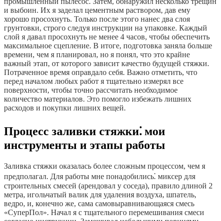
промышленный пылесос. Затем, обнаружил несколько трещин
и выбоин. Их я заделал цементным раствором, дав ему
хорошо просохнуть. Только после этого нанес два слоя
грунтовки, строго следуя инструкции на упаковке. Каждый
слой я давал просохнуть не менее 4 часов, чтобы обеспечить
максимальное сцепление. В итоге, подготовка заняла больше
времени, чем я планировал, но я понял, что это крайне
важный этап, от которого зависит качество будущей стяжки.
Потраченное время оправдало себя. Важно отметить, что
перед началом любых работ я тщательно измерял все
поверхности, чтобы точно рассчитать необходимое
количество материалов. Это помогло избежать лишних
расходов и покупки лишних вещей.
Процесс заливки стяжки⁚ мои
инструменты и этапы работы
Заливка стяжки оказалась более сложным процессом, чем я
предполагал. Для работы мне понадобились⁚ миксер для
строительных смесей (арендовал у соседа), правило длиной 2
метра, игольчатый валик для удаления воздуха, шпатель,
ведро, и, конечно же, сама самовыравнивающаяся смесь
«СуперПол». Начал я с тщательного перемешивания смеси