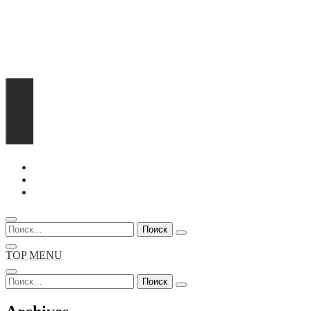
Перейти
к
содержимому
Найти:
TOP MENU
Найти: