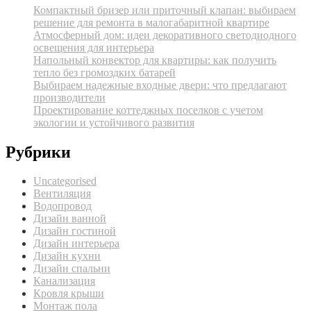
Компактный бризер или приточный клапан: выбираем
решение для ремонта в малогабаритной квартире
Атмосферный дом: идеи декоративного светодиодного
освещения для интерьера
Напольный конвектор для квартиры: как получить
тепло без громоздких батарей
Выбираем надежные входные двери: что предлагают
производители
Проектирование коттеджных поселков с учетом
экологии и устойчивого развития
Рубрики
Uncategorised
Вентиляция
Водопровод
Дизайн ванной
Дизайн гостиной
Дизайн интерьера
Дизайн кухни
Дизайн спальни
Канализация
Кровля крыши
Монтаж пола