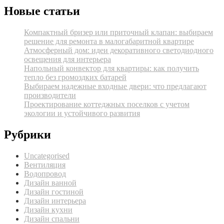
Новые статьи
Компактный бризер или приточный клапан: выбираем
решение для ремонта в малогабаритной квартире
Атмосферный дом: идеи декоративного светодиодного
освещения для интерьера
Напольный конвектор для квартиры: как получить
тепло без громоздких батарей
Выбираем надежные входные двери: что предлагают
производители
Проектирование коттеджных поселков с учетом
экологии и устойчивого развития
Рубрики
Uncategorised
Вентиляция
Водопровод
Дизайн ванной
Дизайн гостиной
Дизайн интерьера
Дизайн кухни
Дизайн спальни