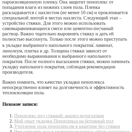
пароизоляционную пленку. Она защитит пеноплекс от
попадания влаги из нижних слоев пола. Пленка
раскладывается с нахлестом (не менее 10 см) и проклеивается
специальной лентой в местах нахлеста. Следующий этап –
устройство стяжки. Для этого можно использовать
самовыравнивающиеся смеси или цементно-песчаный
раствор. Важно тщательно выровнять стяжку и дать ей
полностью высохнуть. Только после этого можно приступать
к укладке выбранного напольного покрытия⁚ ламинат,
линолеум, плитка и др. Толщина стяжки зависит от
необходимо выравнивания и выбранного напольного
покрытия. После полного высыхания стяжки, можно начинать
укладку напольного покрытия, соблюдая рекомендации
производителя.
Важно помнить, что качество укладки пеноплекса
непосредственно влияет на долговечность и эффективность
теплоизоляции пола.
Похожие записи:
Пеноплекс под стяжкой: анализ недостатков
Мой опыт укладки Пеноплекса на бетонный пол
Утепление пола пеноплексом в квартире без стяжки
Чем утеплить пол в квартире недорого: обзор доступных