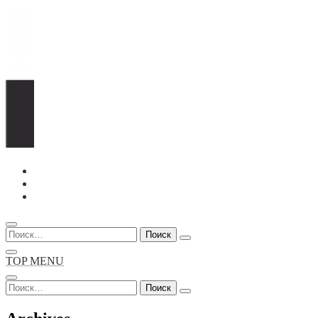
Перейти
к
содержимому
Найти:
TOP MENU
Найти: