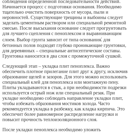
соблюдения определенной последовательности действий.
Начинается процесс с подготовки основания. Необходимо
тщательно очистить поверхность от мусора, пыли и
неровностей. Существующие трещины и выбоины следует
заделать цементным раствором или специальной ремонтной
смесью. После высыхания основание следует прогрунтовать
для лучшего сцепления с пеноплексом и выравнивающим
слоем. Выбор грунта зависит от типа основания⁚ для
бетонных полов подходят глубоко проникающие грунтовки,
для деревянных – специальные антисептические составы.
Грунтовка наносится в два слоя с промежуточной сушкой.
Следующий этап – укладка плит пеноплекса. Важно
обеспечить плотное прилегание плит друг к другу, исключив
образование щелей и зазоров. Для этого можно использовать
специальный клей для пеноплекса или монтажную пену.
Плиты укладываются в стык, а при необходимости подрезки
используется острый нож или специальный резак. При
укладке необходимо соблюдать направление укладки плит,
чтобы избежать образования мостиков холода. Часто
рекомендуется укладка в разбежку, как кладка кирпича. Это
обеспечит более равномерное распределение нагрузки и
повысит прочность теплоизоляционного слоя.
После укладки пеноплекса необходимо уложить