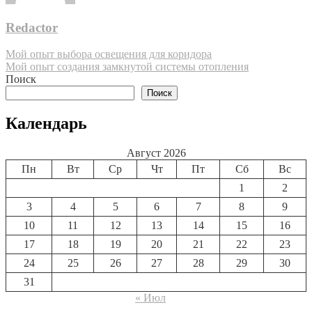
Redactor
Навигация
Мой опыт выбора освещения для коридора
Мой опыт создания замкнутой системы отопления
по
Поиск
записям
Поиск
Календарь
Август 2026
Пн
Вт
Ср
Чт
Пт
Сб
Вс
1
2
3
4
5
6
7
8
9
10
11
12
13
14
15
16
17
18
19
20
21
22
23
24
25
26
27
28
29
30
31
« Июл