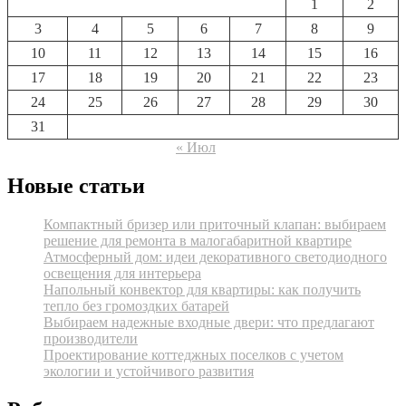
1
2
3
4
5
6
7
8
9
10
11
12
13
14
15
16
17
18
19
20
21
22
23
24
25
26
27
28
29
30
31
« Июл
Новые статьи
Компактный бризер или приточный клапан: выбираем
решение для ремонта в малогабаритной квартире
Атмосферный дом: идеи декоративного светодиодного
освещения для интерьера
Напольный конвектор для квартиры: как получить
тепло без громоздких батарей
Выбираем надежные входные двери: что предлагают
производители
Проектирование коттеджных поселков с учетом
экологии и устойчивого развития