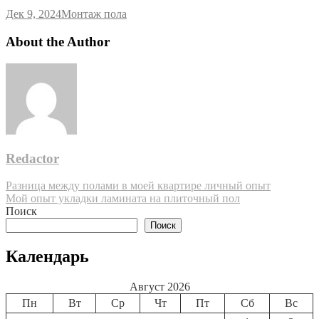
Дек 9, 2024
Монтаж пола
About the Author
Redactor
Навигация
Разница между полами в моей квартире личный опыт
Мой опыт укладки ламината на плиточный пол
по
Поиск
записям
Поиск
Календарь
Август 2026
Пн
Вт
Ср
Чт
Пт
Сб
Вс