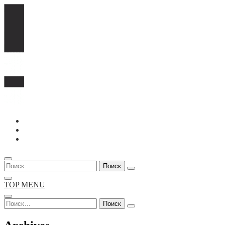
Перейти
к
содержимому
Найти:
TOP MENU
Найти: