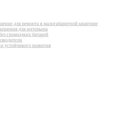
ение для ремонта в малогабаритной квартире
вещения для интерьера
без громоздких батарей
изводители
 и устойчивого развития