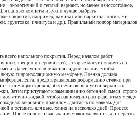
тие – экологичный и теплый вариант, но менее износостойкое,
Для ванных комнаты и кухни лучше выбрать
лые покрытия, например, ламинат или паркетная доска. Не
й, грунтовка, плинтуса и др.). Правильный подбор материалов
ть всего напольного покрытия. Перед началом работ
 крупных трещин и неровностей, которые могут повлиять на
еси; Далее, устанавливается гидроизоляция, чтобы
иальную гидроизоляционную мембрану. Пленка должна
 демпферная лента, предотвращающая деформацию стяжки при
ются с помощью уровня, обеспечивая ровную поверхность
яжки. Затем приступают к замешиванию бетонной смеси, строго
 и достаточно жидкой, чтобы равномерно распределиться между
еобходимо выровнять правилом, двигаясь по маякам. Для
кой и оставить для высыхания на несколько дней. Процесс
ния; После полного высыхания маяки удаляются, а отверстия