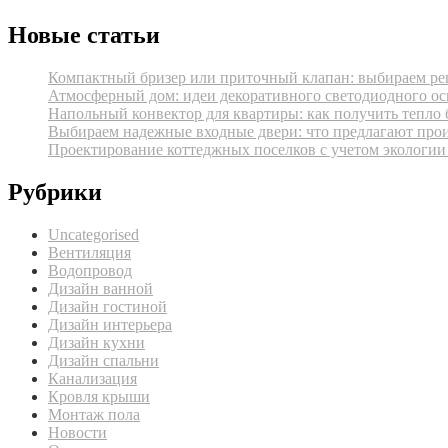
Новые статьи
Компактный бризер или приточный клапан: выбираем реш
Атмосферный дом: идеи декоративного светодиодного ос
Напольный конвектор для квартиры: как получить тепло 
Выбираем надежные входные двери: что предлагают про
Проектирование коттеджных поселков с учетом экологии
Рубрики
Uncategorised
Вентиляция
Водопровод
Дизайн ванной
Дизайн гостиной
Дизайн интерьера
Дизайн кухни
Дизайн спальни
Канализация
Кровля крыши
Монтаж пола
Новости