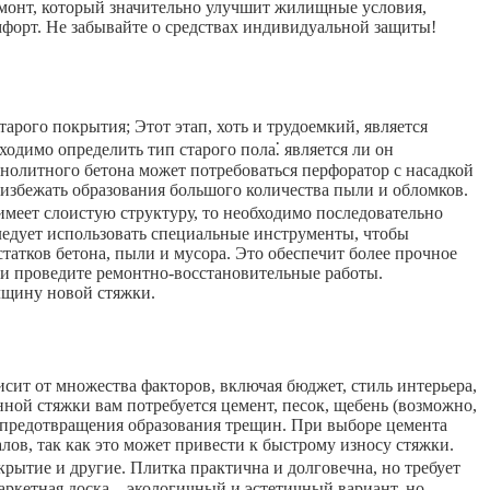
емонт, который значительно улучшит жилищные условия,
форт. Не забывайте о средствах индивидуальной защиты!
арого покрытия; Этот этап, хоть и трудоемкий, является
ходимо определить тип старого пола⁚ является ли он
монолитного бетона может потребоваться перфоратор с насадкой
 избежать образования большого количества пыли и обломков.
имеет слоистую структуру, то необходимо последовательно
ледует использовать специальные инструменты, чтобы
татков бетона, пыли и мусора. Это обеспечит более прочное
ти проведите ремонтно-восстановительные работы.
лщину новой стяжки.
сит от множества факторов, включая бюджет, стиль интерьера,
ой стяжки вам потребуется цемент, песок, щебень (возможно,
 предотвращения образования трещин. При выборе цемента
лов, так как это может привести к быстрому износу стяжки.
крытие и другие. Плитка практична и долговечна, но требует
аркетная доска – экологичный и эстетичный вариант, но