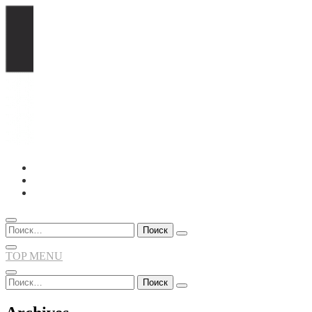
Перейти
к
содержимому
Найти:
TOP MENU
Найти: