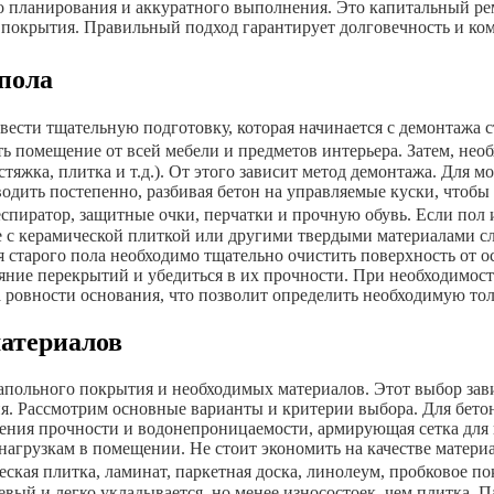
го планирования и аккуратного выполнения. Это капитальный р
покрытия. Правильный подход гарантирует долговечность и ком
 пола
ести тщательную подготовку, которая начинается с демонтажа ст
ь помещение от всей мебели и предметов интерьера. Затем, необ
тяжка, плитка и т.д.). От этого зависит метод демонтажа. Для 
водить постепенно, разбивая бетон на управляемые куски, чтобы
спиратор, защитные очки, перчатки и прочную обувь. Если пол 
те с керамической плиткой или другими твердыми материалами с
старого пола необходимо тщательно очистить поверхность от ос
яние перекрытий и убедиться в их прочности. При необходимос
 ровности основания, что позволит определить необходимую то
материалов
апольного покрытия и необходимых материалов. Этот выбор зави
 Рассмотрим основные варианты и критерии выбора. Для бетонн
шения прочности и водонепроницаемости, армирующая сетка для
нагрузкам в помещении. Не стоит экономить на качестве материа
ская плитка, ламинат, паркетная доска, линолеум, пробковое по
ый и легко укладывается, но менее износостоек, чем плитка. П