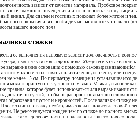
 долговечность зависит от качества материала. Пробковое покры
тывайте влажность помещения и интенсивность эксплуатации. 
ный винил. Для спален и гостиных подходят более мягкие и теп
бранного покрытия и все необходимые расходные материалы (кле
расоты вашего нового пола.
 заливка стяжки
чества ее выполнения напрямую зависит долговечность и ровнос
 мусора, пыли и остатков старого пола. Убедитесь в отсутствии
ное выравнивание основания с помощью самовыравнивающейся см
Для этого можно использовать полиэтиленовую пленку или спец
лотен не менее 15 см. По периметру помещения устанавливается
ания можно приступать к установке маяков. Маяки устанавлива
не правила, которое будет использоваться для выравнивания ст
ть достаточно густой, чтобы не распространяться по основанию
гая образования пустот и неровностей. После заливки стяжку н
 После заливки стяжку необходимо закрыть полиэтиленовой плен
нии. Не рекомендуется хождением по стяжке до полного высыха
яжка – залог долговечности и надежности вашего нового пола.