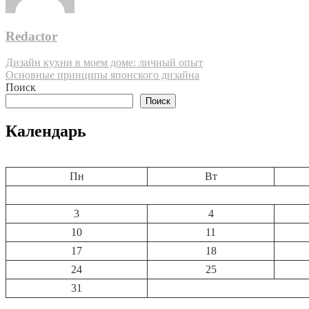
Redactor
Навигация
Дизайн кухни в моем доме: личный опыт
Основные принципы японского дизайна
по
Поиск
записям
Поиск
Календарь
Пн
Вт
3
4
10
11
17
18
24
25
31