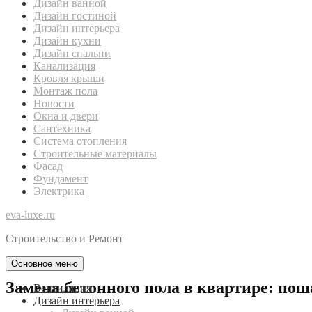
Дизайн ванной
Дизайн гостиной
Дизайн интерьера
Дизайн кухни
Дизайн спальни
Канализация
Кровля крыши
Монтаж пола
Новости
Окна и двери
Сантехника
Система отопления
Строительные материалы
Фасад
Фундамент
Электрика
eva-luxe.ru
Строительство и Ремонт
Основное меню
Замена бетонного пола в квартире: пош
Вентиляция
Дизайн интерьера