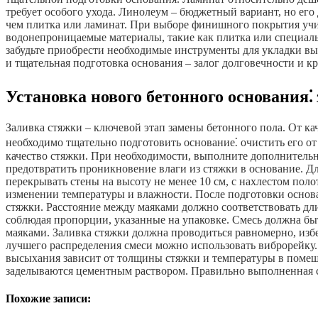
требует особого ухода. Линолеум – бюджетный вариант, но его
чем плитка или ламинат. При выборе финишного покрытия учи
водонепроницаемые материалы, такие как плитка или специаль
забудьте приобрести необходимые инструменты для укладки вы
и тщательная подготовка основания – залог долговечности и к
Установка нового бетонного основания⁚
Заливка стяжки – ключевой этап замены бетонного пола. От ка
необходимо тщательно подготовить основание⁚ очистить его от
качество стяжки. При необходимости, выполните дополнитель
предотвратить проникновение влаги из стяжки в основание. 
перекрывать стены на высоту не менее 10 см, с нахлестом по
изменении температуры и влажности. После подготовки основ
стяжки. Расстояние между маяками должно соответствовать дли
соблюдая пропорции, указанные на упаковке. Смесь должна бы
маяками. Заливка стяжки должна проводиться равномерно, избе
лучшего распределения смеси можно использовать виброрейку.
высыхания зависит от толщины стяжки и температуры в помеще
заделываются цементным раствором. Правильно выполненная ст
Похожие записи: