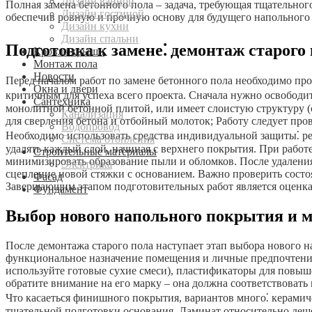
Дизайн ванной
Полная замена бетонного пола – задача, требующая тщательно
Дизайн гостиной
обеспечив ровную и прочную основу для будущего напольного 
Дизайн кухни
Дизайн спальни
Подготовка к замене⁚ демонтаж старого
Кровля крыши
Монтаж пола
Новости
Перед началом работ по замене бетонного пола необходимо пров
Окна и двери
критичным для успеха всего проекта. Сначала нужно освободит
Сантехника
монолитной бетонной плитой, или имеет слоистую структуру (с
Канализация
для сверления бетона и отбойный молоток; Работу следует про
Водопровод
Необходимо использовать средства индивидуальной защиты⁚ ре
Система отопления
удалять каждый слой, начиная с верхнего покрытия. При рабо
Строительные материалы
минимизировать образование пыли и обломков. После удаления 
Электрика
сцепление новой стяжки с основанием. Важно проверить состо
Фасад
Завершающим этапом подготовительных работ является оценка
Фундамент
Выбор нового напольного покрытия и 
После демонтажа старого пола наступает этап выбора нового н
функциональное назначение помещения и личные предпочтения.
используйте готовые сухие смеси), пластификаторы для повы
обратите внимание на его марку – она должна соответствовать 
Что касаеться финишного покрытия, вариантов много⁚ керамиче
тщательной подготовки основания. Ламинат относительно дешев