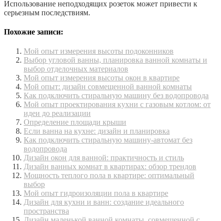
Использование неподходящих розеток может привести к
серьезным последствиям.
Похожие записи:
Мой опыт измерения высоты подоконников
Выбор угловой ванны, планировка ванной комнаты и
выбор отделочных материалов
Мой опыт измерения высоты окон в квартире
Мой опыт: дизайн совмещенной ванной комнаты
Как подключить стиральную машину без водопровода
Мой опыт проектирования кухни с газовым котлом: от
идеи до реализации
Определение площади крыши
Если ванна на кухне: дизайн и планировка
Как подключить стиральную машину-автомат без
водопровода
Дизайн окон для ванной: практичность и стиль
Дизайн ванных комнат в квартирах: обзор трендов
Мощность теплого пола в квартире: оптимальный
выбор
Мой опыт гидроизоляции пола в квартире
Дизайн для кухни и ванн: создание идеального
пространства
Дизайн маленькой ванной комнаты, совмещенной с