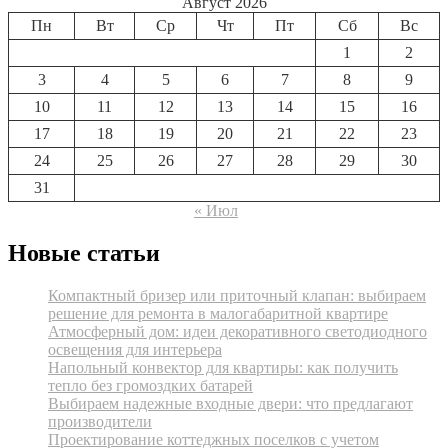
Август 2026
Пн
Вт
Ср
Чт
Пт
Сб
Вс
1
2
3
4
5
6
7
8
9
10
11
12
13
14
15
16
17
18
19
20
21
22
23
24
25
26
27
28
29
30
31
« Июл
Новые статьи
Компактный бризер или приточный клапан: выбираем
решение для ремонта в малогабаритной квартире
Атмосферный дом: идеи декоративного светодиодного
освещения для интерьера
Напольный конвектор для квартиры: как получить
тепло без громоздких батарей
Выбираем надежные входные двери: что предлагают
производители
Проектирование коттеджных поселков с учетом