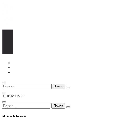
Перейти
к
содержимому
Найти:
TOP MENU
Найти: