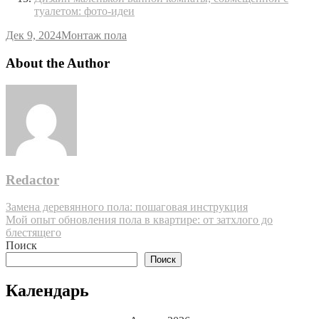
туалетом: фото-идеи
Дек 9, 2024
Монтаж пола
About the Author
Redactor
Навигация
Замена деревянного пола: пошаговая инструкция
Мой опыт обновления пола в квартире: от затхлого до
по
блестящего
записям
Поиск
Поиск
Календарь