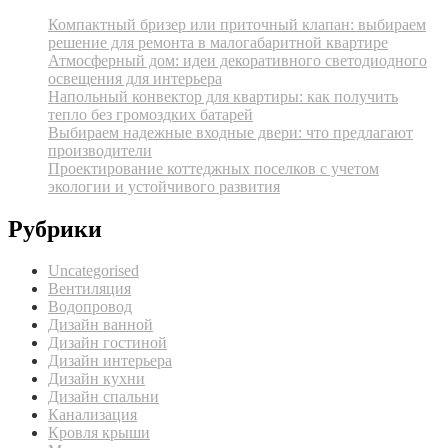
Компактный бризер или приточный клапан: выбираем
решение для ремонта в малогабаритной квартире
Атмосферный дом: идеи декоративного светодиодного
освещения для интерьера
Напольный конвектор для квартиры: как получить
тепло без громоздких батарей
Выбираем надежные входные двери: что предлагают
производители
Проектирование коттеджных поселков с учетом
экологии и устойчивого развития
Рубрики
Uncategorised
Вентиляция
Водопровод
Дизайн ванной
Дизайн гостиной
Дизайн интерьера
Дизайн кухни
Дизайн спальни
Канализация
Кровля крыши