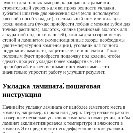
рулетка для точных замеров‚ карандаш для разметки‚
строительный уровень для контроля ровности укладки‚
зубчатый шпатель для нанесения клея (если используется
клеевой способ укладки)‚ специальный нож или пила для
резки ламината (лучше приобрести лобзик с мелким зубом для
точных распилов)‚ молоток‚ киянка (резиновый молоток для
аккуратной подгонки панелей)‚ клинья для зазоров между
стеной и ламинатом (компенсационные зазоры необходимы
для температурной компенсации)‚ угольник для точного
подрезания ламината‚ защитные очки и перчатки. Также
полезным будет приобрести подложку под колени‚ чтобы
сделать процесс укладки более комфортным. Не
пренебрегайте качественными инструментами – это
значительно упростит работу и улучшит результат.
Укладка ламината⁚ пошаговая
инструкция
Начинайте укладку ламината от наиболее заметного места в
комнате‚ например‚ от окна или двери. Перед началом работы
разверните несколько упаковок ламината в помещении‚ чтобы
ламинат акклиматизировался к температуре и влажности в
комнате. Это предотвратит его деформацию после укладки.