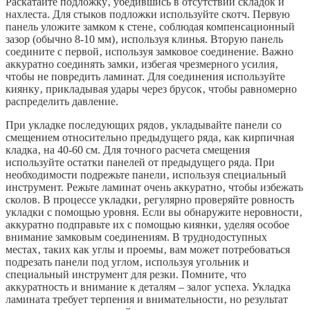
Раскатайте подложку‚ убедившись в отсутствии складок и
нахлеста. Для стыков подложки используйте скотч. Первую
панель уложите замком к стене‚ соблюдая компенсационный
зазор (обычно 8-10 мм)‚ используя клинья. Вторую панель
соедините с первой‚ используя замковое соединение. Важно
аккуратно соединять замки‚ избегая чрезмерного усилия‚
чтобы не повредить ламинат. Для соединения используйте
киянку‚ прикладывая удары через брусок‚ чтобы равномерно
распределить давление.
При укладке последующих рядов‚ укладывайте панели со
смещением относительно предыдущего ряда‚ как кирпичная
кладка‚ на 40-60 см. Для точного расчета смещения
используйте остатки панелей от предыдущего ряда. При
необходимости подрежьте панели‚ используя специальный
инструмент. Режьте ламинат очень аккуратно‚ чтобы избежать
сколов. В процессе укладки‚ регулярно проверяйте ровность
укладки с помощью уровня. Если вы обнаружите неровности‚
аккуратно подправьте их с помощью киянки‚ уделяя особое
внимание замковым соединениям. В труднодоступных
местах‚ таких как углы и проемы‚ вам может потребоваться
подрезать панели под углом‚ используя угольник и
специальный инструмент для резки. Помните‚ что
аккуратность и внимание к деталям – залог успеха. Укладка
ламината требует терпения и внимательности‚ но результат