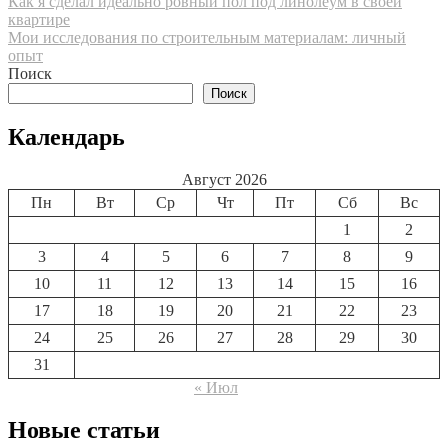
Навигация
Как я сделал идеально ровный пол под линолеум в своей
квартире
по
Мои исследования по строительным материалам: личный
записям
опыт
Поиск
Поиск
Календарь
Август 2026
Пн
Вт
Ср
Чт
Пт
Сб
Вс
1
2
3
4
5
6
7
8
9
10
11
12
13
14
15
16
17
18
19
20
21
22
23
24
25
26
27
28
29
30
31
« Июл
Новые статьи