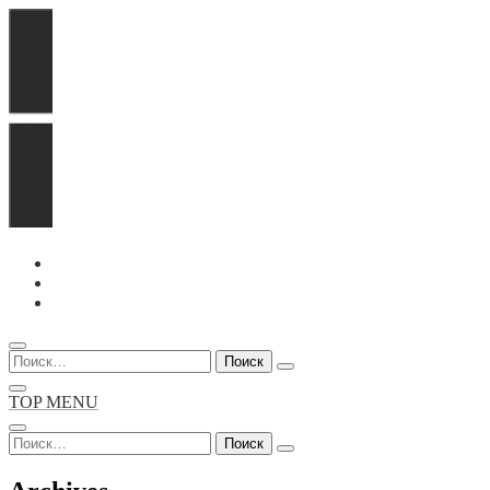
Перейти
к
содержимому
Найти:
TOP MENU
Найти: