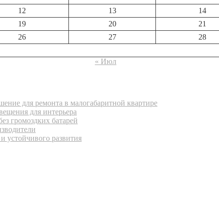
12
13
14
19
20
21
26
27
28
« Июл
ение для ремонта в малогабаритной квартире
вещения для интерьера
без громоздких батарей
изводители
 и устойчивого развития