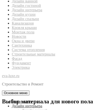
Дизайн ванной
Дизайн гостиной
Дизайн интерьера
Дизайн кухни
Дизайн спальни
Канализация
Кровля крыши
Монтаж пола
Новости
Окна и двери
Сантехника
Система отопления
Строительные материалы
Фасад
Фундамент
Электрика
eva-luxe.ru
Строительство и Ремонт
Основное меню
Выбор материала для нового пола
Вентиляция
Дизайн интерьера