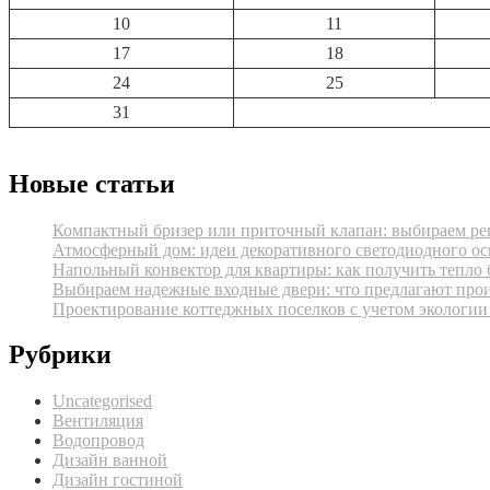
10
11
17
18
24
25
31
Новые статьи
Компактный бризер или приточный клапан: выбираем реш
Атмосферный дом: идеи декоративного светодиодного ос
Напольный конвектор для квартиры: как получить тепло 
Выбираем надежные входные двери: что предлагают про
Проектирование коттеджных поселков с учетом экологии
Рубрики
Uncategorised
Вентиляция
Водопровод
Дизайн ванной
Дизайн гостиной