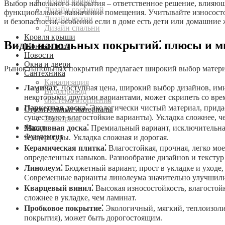
Дизайн ванной
Выбор напольного покрытия – ответственное решение, влияющее
Дизайн гостиной
функциональное назначение помещения. Учитывайте износостойк
Дизайн кухни
и безопасности, особенно если в доме есть дети или домашние
Дизайн спальни
Кровля крыши
Виды напольных покрытий⁚ плюсы и 
Монтаж пола
Новости
Окна и двери
Рынок напольных покрытий предлагает широкий выбор матери
Сантехника
Канализация
Ламинат⁚
Доступная цена, широкий выбор дизайнов, имит
Водопровод
некоторыми другими вариантами, может скрипеть со врем
Система отопления
Паркетная доска⁚
Экологически чистый материал, придае
Строительные материалы
существуют влагостойкие варианты). Укладка сложнее, че
Электрика
Фасад
Массивная доска⁚
Премиальный вариант, исключительная 
Фундамент
температуры. Укладка сложная и дорогая.
Керамическая плитка⁚
Влагостойкая, прочная, легко мое
определенных навыков. Разнообразие дизайнов и текстур
Линолеум⁚
Бюджетный вариант, прост в укладке и уходе,
Современные варианты линолеума значительно улучшили 
Кварцевый винил⁚
Высокая износостойкость, влагостой
сложнее в укладке, чем ламинат.
Пробковое покрытие⁚
Экологичный, мягкий, теплоизоли
покрытия), может быть дорогостоящим.