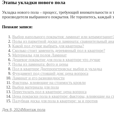
Этапы укладки нового пола
Укладка нового пола – процесс, требующий внимательности и 
производителя выбранного покрытия. Не торопитесь, каждый э
Похожие записи:
Выбор напольного покрытия: ламинат или керамогранит
Полы из паркетной доски и ламината: сравнительный ан
Какой пол лучше выбрать для квартиры?
Сколько стоит заменить деревянный пол в квартире?
Материалы для полов Ламинат
Дешевое покрытие для пола в квартире что лучше
Полы из ламината: фото и цены
Пол в квартире Днепропетровска: выбор и укладка
Фундамент под стоящий дом: цена вопроса
Ламинат и его разновидности
Факторы, влияющие на стоимость кровли
Выбор материала для пола
Перестилать пол в квартире: цена вопроса
Цена покраски пола в квартире: факторы, влияющие на с
Палубная доска для пола в квартире: за и против
Дек 8, 2024
Монтаж пола