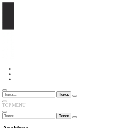
Перейти
к
содержимому
Найти:
TOP MENU
Найти: