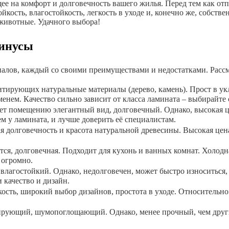
 на комфорт и долговечность вашего жилья. Перед тем как отпр
ость, влагостойкость, легкость в уходе и, конечно же, собстве
 животные. Удачного выбора!
минусы
алов, каждый со своими преимуществами и недостатками. Расс
ирующих натуральные материалы (дерево, камень). Прост в укла
енем. Качество сильно зависит от класса ламината – выбирайте 
т помещению элегантный вид, долговечный. Однако, высокая цен
м у ламината, и лучше доверить её специалистам.
долговечность и красота натуральной древесины. Высокая цена, 
тся, долговечная. Подходит для кухонь и ванных комнат. Холодн
 огромно.
 влагостойкий. Однако, недолговечен, может быстро износиться
качество и дизайн.
кость, широкий выбор дизайнов, простота в уходе. Относительн
рующий, шумопоглощающий. Однако, менее прочный, чем другие