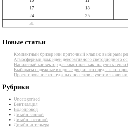
10
11
17
18
24
25
31
Новые статьи
Компактный бризер или приточный клапан: выбираем реш
Атмосферный дом: идеи декоративного светодиодного ос
Напольный конвектор для квартиры: как получить тепло 
Выбираем надежные входные двери: что предлагают про
Проектирование коттеджных поселков с учетом экологии
Рубрики
Uncategorised
Вентиляция
Водопровод
Дизайн ванной
Дизайн гостиной
Дизайн интерьера