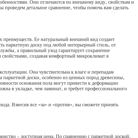
собенностями. Они отличаются по внешнему виду‚ свойствам и
ы проведем детальное сравнение‚ чтобы помочь вам сделать
х преимуществ. Ее натуральный внешний вид создает
ть паркетную доску под любой интерьерный стиль‚ от
службы‚ а правильный уход гарантирует сохранение
и свойствами‚ создавая комфортный микроклимат в
эксплуатации. Она чувствительна к влаге и перепадам
а паркетной доски‚ особенно из ценных пород древесины‚
ровности основания пола могут привести к деформации
ожна в укладке‚ чем ламинат‚ и требует профессионального
хода. Взвесив все «за» и «против»‚ вы сможете принять
инство – доступная цена. По сравнению с паркетной доской‚