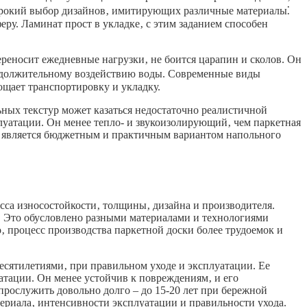
 широкий выбор дизайнов‚ имитирующих различные материалы⁚
еру. Ламинат прост в укладке‚ с этим заданием способен
реносит ежедневные нагрузки‚ не боится царапин и сколов. Он
 продолжительному воздействию воды. Современные виды
щает транспортировку и укладку.
ьных текстур может казаться недостаточно реалистичной
луатации. Он менее тепло- и звукоизолирующий‚ чем паркетная
ат является бюджетным и практичным вариантом напольного
асса износостойкости‚ толщины‚ дизайна и производителя.
а. Это обусловлено разными материалами и технологиями
о‚ процесс производства паркетной доски более трудоемок и
десятилетиями‚ при правильном уходе и эксплуатации. Ее
атации. Он менее устойчив к повреждениям‚ и его
рослужить довольно долго – до 15-20 лет при бережной
териала‚ интенсивности эксплуатации и правильности ухода.