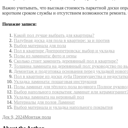
Важно учитывать‚ что высокая стоимость паркетной доски опр
коротким сроком службы и отсутствием возможности ремонта
Похожие записи:
Какой пол лучше выбрать для квартиры?
Палубная доска для пола в квартире: за и против
Выбор материала для пола
Пол в квартире Днепропетровска: выбор и укладка
Полы из ламината: фото и цены
Сколько стоит заменить деревянный пол в квартире?
Толщина ламината на деревянный пол: руководство по в
Демонтаж и подготовка основания перед укладкой новог
Пол в квартире из доски дуба Преимущества и недостатк
Укладка ламината: пошаговая инструкция
Полы ламинат для тёплого пола водяного Полное руково
Выбор напольного покрытия: ламинат или керамогранит
Укладка ламината на неровный пол
Материалы для полов Ламинат
Выбор материала и укладка напольного покрытия
Дек 9, 2024
Монтаж пола