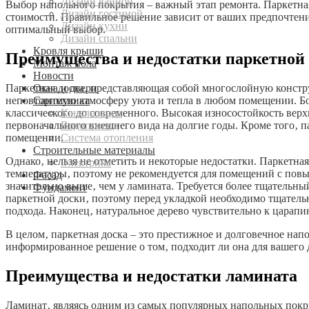
Дизайн ванной
Выбор напольного покрытия – важный этап ремонта. Паркетна
Дизайн гостиной
стоимости. Правильное решение зависит от ваших предпочтени
Дизайн кухни
оптимальный выбор.
Дизайн спальни
Кровля крыши
Преимущества и недостатки паркетной
Монтаж пола
Новости
Окна и двери
Паркетная доска‚ представляющая собой многослойную констр
Сантехника
неповторимую атмосферу уюта и тепла в любом помещении. Бог
Канализация
классического до современного. Высокая износостойкость верх
Водопровод
первоначального внешнего вида на долгие годы. Кроме того‚ 
Система отопления
помещении.
Строительные материалы
Однако‚ нельзя не отметить и некоторые недостатки. Паркетная
Электрика
температуры‚ поэтому не рекомендуется для помещений с пов
Фасад
значительно выше‚ чем у ламината. Требуется более тщатель
Фундамент
паркетной доски‚ поэтому перед укладкой необходимо тщательн
подхода. Наконец‚ натуральное дерево чувствительно к царапи
В целом‚ паркетная доска – это престижное и долговечное нап
информированное решение о том‚ подходит ли она для вашего 
Преимущества и недостатки ламината
Ламинат‚ являясь одним из самых популярных напольных покры