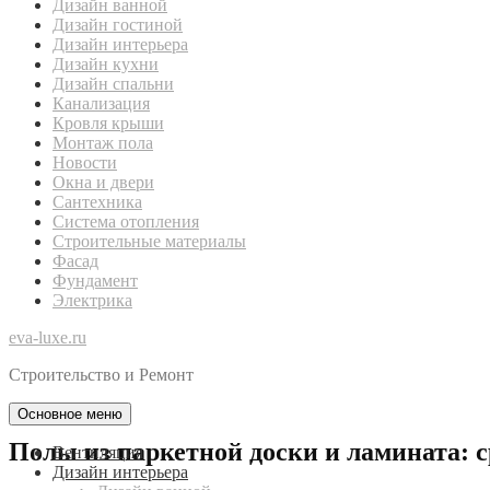
Дизайн ванной
Дизайн гостиной
Дизайн интерьера
Дизайн кухни
Дизайн спальни
Канализация
Кровля крыши
Монтаж пола
Новости
Окна и двери
Сантехника
Система отопления
Строительные материалы
Фасад
Фундамент
Электрика
eva-luxe.ru
Строительство и Ремонт
Основное меню
Полы из паркетной доски и ламината: 
Вентиляция
Дизайн интерьера