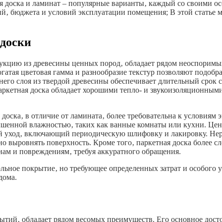
я доска и ламинат – популярные варианты‚ каждый со своими о
й‚ бюджета и условий эксплуатации помещения; В этой статье м
 доски
укцию из древесины ценных пород‚ обладает рядом неоспоримы
атая цветовая гамма и разнообразие текстур позволяют подобра
него слоя из твердой древесины обеспечивает длительный срок 
паркетная доска обладает хорошими тепло- и звукоизоляционным
 доска‚ в отличие от ламината‚ более требовательна к условиям 
ышенной влажностью‚ таких как ванные комнаты или кухни. Цен
ный уход‚ включающий периодическую шлифовку и лакировку. Не
о выровнять поверхность. Кроме того‚ паркетная доска более сл
нам и повреждениям‚ требуя аккуратного обращения.
ольное покрытие‚ но требующее определенных затрат и особого у
дома.
тий‚ обладает рядом весомых преимуществ. Его основное досто