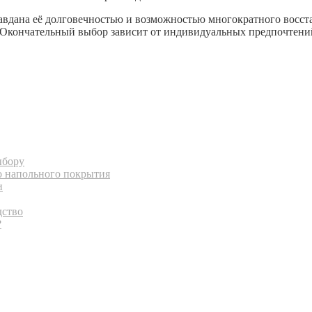
авдана её долговечностью и возможностью многократного восст
. Окончательный выбор зависит от индивидуальных предпочтени
ыбору
о напольного покрытия
и
дство
?