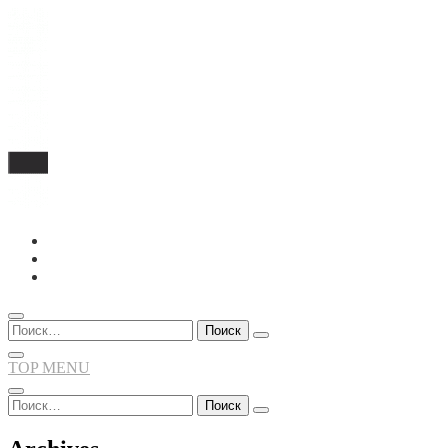
Перейти
к
содержимому
Найти:
TOP MENU
Найти: