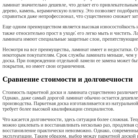
ламинат значительно дешевле‚ что делает его привлекательны
дерево‚ камень‚ керамическую плитку. Это позволяет подобрат
справиться даже непрофессионал‚ что существенно снижает зат
Еще одним преимуществом является высокая износостойкость и
также относительно прост в уходе⁚ его легко мыть и чистить.
ламината имеют специальные защитные слои‚ препятствующие 
Несмотря на все преимущества‚ ламинат имеет и недостатки. О
некоторым покупателям. Срок службы ламината меньше‚ чем у 
доска. При повреждении отдельной ламели ее замена может бы
покрытия‚ но имеет свои ограничения.
Сравнение стоимости и долговечности
Стоимость паркетной доски и ламината существенно различаетс
Однако‚ даже самый дорогой ламинат обычно остается дешевле
производства. Паркетная доска изготавливается из натурально
требует более высокой квалификации специалистов.
Что касается долговечности‚ здесь ситуация более сложная. Те
можно циклевать и восстанавливать несколько раз‚ продлевая 
восстановление практически невозможно. Однако‚ современные
эксплуатации. Таким образом‚ выбор между паркетной доской и