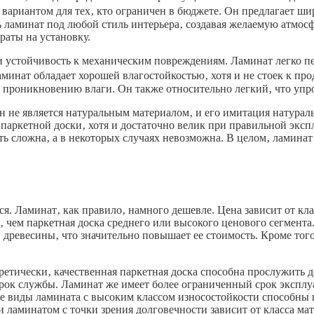
м вариантом для тех‚ кто ограничен в бюджете. Он предлагает
ь ламинат под любой стиль интерьера‚ создавая желаемую атмосф
раты на установку.
 устойчивость к механическим повреждениям. Ламинат легко пе
 Ламинат обладает хорошей влагостойкостью‚ хотя и не стоек к
проникновению влаги. Он также относительно легкий‚ что упро
н не является натуральным материалом‚ и его имитация натурал
паркетной доски‚ хотя и достаточно велик при правильной эксп
ть сложна‚ а в некоторых случаях невозможна. В целом‚ ламин
я. Ламинат‚ как правило‚ намного дешевле. Цена зависит от кл
‚ чем паркетная доска среднего или высокого ценового сегмент
й древесины‚ что значительно повышает ее стоимость. Кроме тог
оретически‚ качественная паркетная доска способна прослужить 
срок службы. Ламинат же имеет более ограниченный срок эксплу
 виды ламината с высоким классом износостойкости способны п
 ламинатом с точки зрения долговечности зависит от класса ма