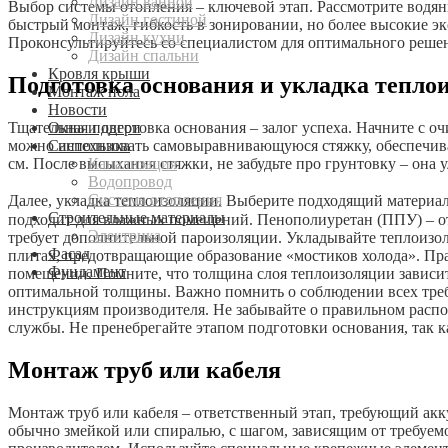
Дизайн ванной
Выбор системы отопления – ключевой этап. Рассмотрите водя
Дизайн гостиной
быстрый монтаж, гибкость в зонировании, но более высокие 
Дизайн кухни
Проконсультируйтесь со специалистом для оптимального реше
Дизайн спальни
Кровля крыши
Подготовка основания и укладка тепло
Монтаж пола
Новости
Окна и двери
Тщательная подготовка основания – залог успеха. Начните с о
Сантехника
можно использовать самовыравнивающуюся стяжку, обеспечиваю
Канализация
см. После высыхания стяжки, не забудьте про грунтовку – она 
Водопровод
Система отопления
Далее, укладка теплоизоляции. Выберите подходящий материа
Строительные материалы
подходит для влажных помещений. Пенополиуретан (ППУ) – отл
Электрика
требует дополнительной пароизоляции. Укладывайте теплоизол
Фасад
плитах, предотвращающие образование «мостиков холода». П
Фундамент
помещении. Помните, что толщина слоя теплоизоляции зависит
оптимальной толщины. Важно помнить о соблюдении всех треб
инструкциям производителя. Не забывайте о правильном распо
службы. Не пренебрегайте этапом подготовки основания, так 
Монтаж труб или кабеля
Монтаж труб или кабеля – ответственный этап, требующий акк
обычно змейкой или спиралью, с шагом, зависящим от требуе