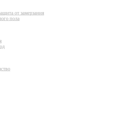
ащита от замерзания
лого пола
я
од
дство