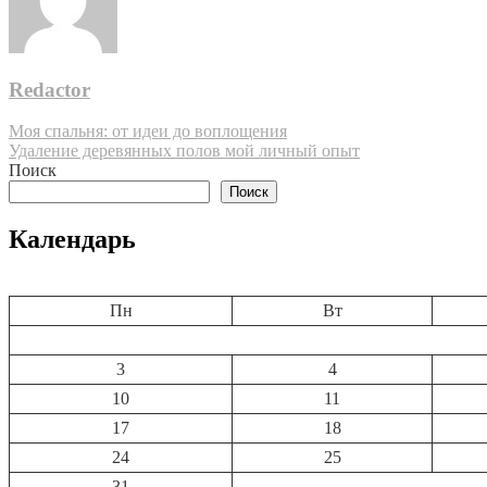
Redactor
Навигация
Моя спальня: от идеи до воплощения
Удаление деревянных полов мой личный опыт
по
Поиск
записям
Поиск
Календарь
Пн
Вт
3
4
10
11
17
18
24
25
31