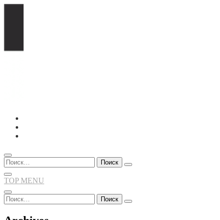
Перейти
к
содержимому
Найти:
TOP MENU
Найти: