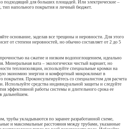
но подходящий для больших площадей. Или электрические –
я, тип напольного покрытия и личный бюджет.
яйте основание, заделав все трещины и неровности. Для этого
т от степени неровностей, но обычно составляет от 2 до 5
 прочностью на сжатие и низким водопоглощением, идеально
. Минеральная вата – экологически чистый вариант, но
ности теплоизоляции, используйте специальные кромки на
ьную экономию энергии и комфортный микроклимат в
о покрытия. Проконсультируйтесь со специалистом для расчета
и. Используйте средства индивидуальной защиты и следуйте
тия эффективной работы системы и длительного срока ее
 в дальнейшем.
м, трубы укладываются по заранее разработанной схеме,
ьные и максимальные расстояния между трубами, указанные