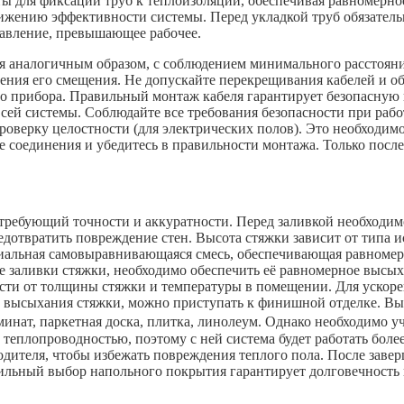
 для фиксации труб к теплоизоляции, обеспечивая равномерное
нижению эффективности системы. Перед укладкой труб обязательн
давление, превышающее рабочее.
тся аналогичным образом, с соблюдением минимального расстоя
ения его смещения. Не допускайте перекрещивания кабелей и об
о прибора. Правильный монтаж кабеля гарантирует безопасную 
всей системы. Соблюдайте все требования безопасности при рабо
проверку целостности (для электрических полов). Это необходи
се соединения и убедитесь в правильности монтажа. Только посл
 требующий точности и аккуратности. Перед заливкой необходи
дотвратить повреждение стен. Высота стяжки зависит от типа и
пециальная самовыравнивающаяся смесь, обеспечивающая равноме
е заливки стяжки, необходимо обеспечить её равномерное высыха
мости от толщины стяжки и температуры в помещении. Для уско
го высыхания стяжки, можно приступать к финишной отделке. В
инат, паркетная доска, плитка, линолеум. Однако необходимо у
теплопроводностью, поэтому с ней система будет работать боле
одителя, чтобы избежать повреждения теплого пола. После зав
ильный выбор напольного покрытия гарантирует долговечность 