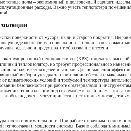
ные теплые полы – экономичный и долговечный вариант, идеаль
эксплуатационные расходы. Важно учесть теплопотери помещени
ния!
изоляции
чистки поверхности от мусора, пыли и старого покрытия. Выровн
щую идеально ровную поверхность. Толщина слоя стяжки зависи
улучшит адгезию и предотвратит образование плесени.
л⁚ экструдированный пенополистирол (XPS) отличается высокой
ичный теплоизолятор, но требует профессионального нанесения
яцию встык, избегая щелей и зазоров. Для повышения эффектив
равильный выбор и укладка теплоизоляции обеспечат максимал
 от климатических условий и требуемой температуры напольног
ований безопасности при работе с материалами и инструментам
ложении теплоизоляции под системой «теплый пол» – это гаран
как любые недочеты могут привести к негативным последствиям
уратности и внимательности. При работе с водяным теплым поло
мой теплоотдачи и мощности системы. Важно соблюдать минимал