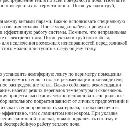
 распределение тепла по всей поверхности пола. Избегайте
о проверьте их на герметичность. После укладки труб,
ния между витыми парами. Важно использовать специальную
разования «узлов». После укладки кабеля, проведите
и эффективную работу системы. Помните, что неправильная
те с электричеством. После укладки труб или кабеля,
мо для исключения возможных неисправностей перед заливкой
е этого можно приступать к следующему этапу.
мо установить демпферную ленту по периметру помещения,
спользуемого теплого пола и рекомендаций производителя,
рное распределение тепла. Важно соблюдать рекомендации
ние, избегая резких перепадов температуры и сквозняков.
рения процесса высыхания можно использовать специальные
ыбор напольного покрытия зависит от личных предпочтений и
читывать теплопроводность материала, чтобы обеспечить
е эффективно, чем с ламинатом или ковром. При укладке
ершения финишной отделки, можно подключать систему и
и бесперебойную работу теплого пола.