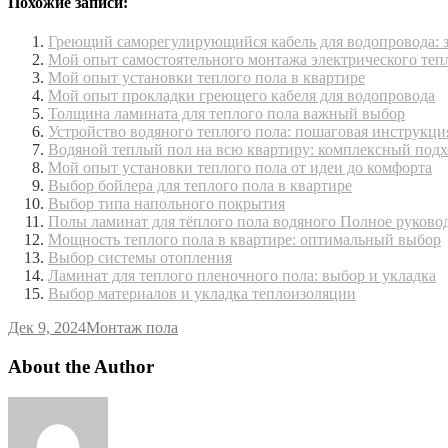
Похожие записи:
Греющий саморегулирующийся кабель для водопровода: з
Мой опыт самостоятельного монтажа электрического теп
Мой опыт установки теплого пола в квартире
Мой опыт прокладки греющего кабеля для водопровода
Толщина ламината для теплого пола важный выбор
Устройство водяного теплого пола: пошаговая инструкци
Водяной теплый пол на всю квартиру: комплексный подх
Мой опыт установки теплого пола от идеи до комфорта
Выбор бойлера для теплого пола в квартире
Выбор типа напольного покрытия
Полы ламинат для тёплого пола водяного Полное руково
Мощность теплого пола в квартире: оптимальный выбор
Выбор системы отопления
Ламинат для теплого пленочного пола: выбор и укладка
Выбор материалов и укладка теплоизоляции
Дек 9, 2024
Монтаж пола
About the Author