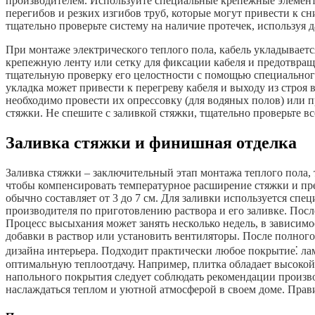
производителем. Используйте специальные крепежные элементы
перегибов и резких изгибов труб, которые могут привести к с
тщательно проверьте систему на наличие протечек, используя 
При монтаже электрического теплого пола, кабель укладывае
крепежную ленту или сетку для фиксации кабеля и предотвращ
тщательную проверку его целостности с помощью специальног
укладка может привести к перегреву кабеля и выходу из строя 
необходимо провести их опрессовку (для водяных полов) или 
стяжки. Не спешите с заливкой стяжки, тщательно проверьте в
Заливка стяжки и финишная отделка
Заливка стяжки – заключительный этап монтажа теплого пола,
чтобы компенсировать температурное расширение стяжки и пре
обычно составляет от 3 до 7 см. Для заливки используется с
производителя по приготовлению раствора и его заливке. Посл
Процесс высыхания может занять несколько недель, в зависи
добавки в раствор или установить вентиляторы. После полно
дизайна интерьера. Подходит практически любое покрытие⁚ лам
оптимальную теплоотдачу. Например, плитка обладает высокой 
напольного покрытия следует соблюдать рекомендации произв
наслаждаться теплом и уютной атмосферой в своем доме. Прав