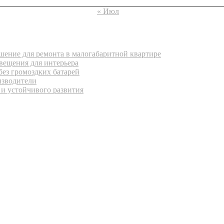
« Июл
ение для ремонта в малогабаритной квартире
вещения для интерьера
без громоздких батарей
изводители
 и устойчивого развития