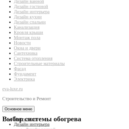
Дизайн ванной
Дизайн гостиной
Дизайн интерьера
Дизайн кухни
Дизайн спальни
Канализация
Кровля крыши
Монтаж пола
Новости
Окна и двери
Сантехника
Система отопления
Строительные материалы
Фасад
Фундамент
Электрика
eva-luxe.ru
Строительство и Ремонт
Основное меню
Выбор системы обогрева
Вентиляция
Дизайн интерьера