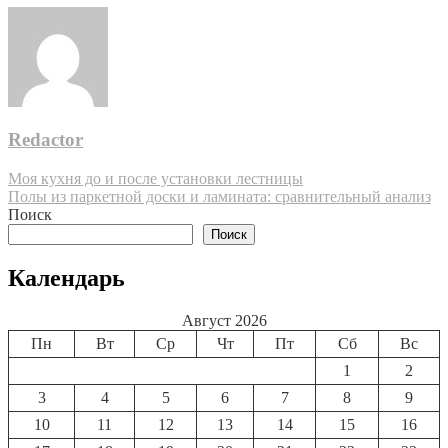
Redactor
Навигация
Моя кухня до и после установки лестницы
Полы из паркетной доски и ламината: сравнительный анализ
по
Поиск
записям
Поиск
Календарь
Август 2026
Пн
Вт
Ср
Чт
Пт
Сб
Вс
1
2
3
4
5
6
7
8
9
10
11
12
13
14
15
16