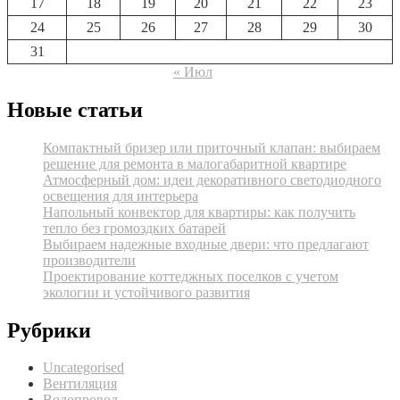
17
18
19
20
21
22
23
24
25
26
27
28
29
30
31
« Июл
Новые статьи
Компактный бризер или приточный клапан: выбираем
решение для ремонта в малогабаритной квартире
Атмосферный дом: идеи декоративного светодиодного
освещения для интерьера
Напольный конвектор для квартиры: как получить
тепло без громоздких батарей
Выбираем надежные входные двери: что предлагают
производители
Проектирование коттеджных поселков с учетом
экологии и устойчивого развития
Рубрики
Uncategorised
Вентиляция
Водопровод