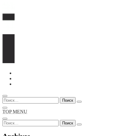
Перейти
к
содержимому
Найти:
TOP MENU
Найти: